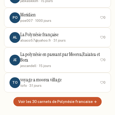
jabkasikkim
· 15 jours
Meridien
PO
0
poe007
· 1000 jours
La Polynésie française
AL
0
alsaco57@yahoo.fr
· 31 jours
La polynésie en passant par Moorea,Raiatea et
Bora
JE
0
jescandell
· 15 jours
voyage a moorea village
TO
0
tofo
· 31 jours
Voir les
30
carnets
de Polynésie francaise
→