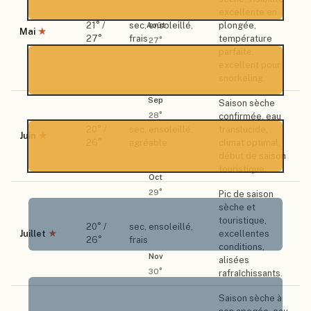
excellente en
21
° /
sec, ensoleillé,
plongée,
Août
Mai
★
27
°
frais
température
27
°
parfaite,
excellent pour
snorkeling.
Sep
Saison sèche
confirmée, eau
28
°
20
° /
sec, ensoleillé,
translucide,
Juin
★
26
°
agréable
climat optimal,
début de saison
touristique.
Oct
29
°
Pic de saison
sèche et
touristique,
20
° /
sec, ensoleillé,
Juillet
★
excellentes
26
°
frais
conditions,
Nov
alisées
30
°
rafraîchissants.
Saison sèche à