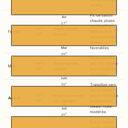
sorties.
Pic de saison
Avr
chaude, pluies
27
°
continuelles,
24
° /
chaud, humide,
Février
meilleur prix
30
°
averses
mais conditions
moins
favorables.
Mai
26
°
Fin de mousson,
24
° /
chaud, humide,
eau très chaude
Mars
29
°
variable
mais instabilité
climatique.
Juin
26
°
Transition vers
saison sèche,
23
° /
progressivement
pluies en baisse,
Avril
★
28
°
sec, agréable
température
idéale, foule
Juil
modérée.
26
°
Début saison
sèche, visibilité