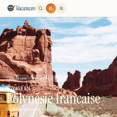
Vacanceo
EL
Iles de reve
30
carnets
10
avis
VOYAGE
EN
Polynésie francaise
Carnets, hôtels et avis voyageurs