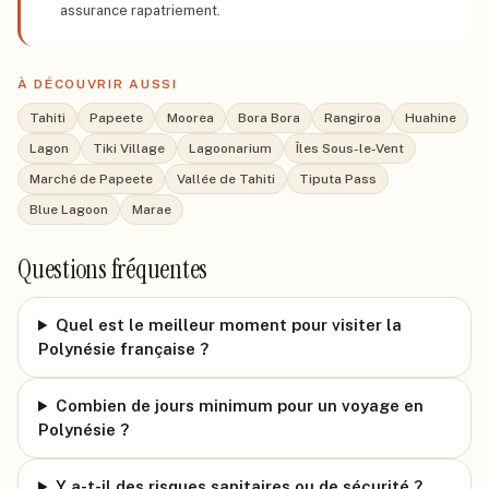
assurance rapatriement.
À DÉCOUVRIR AUSSI
Tahiti
Papeete
Moorea
Bora Bora
Rangiroa
Huahine
Lagon
Tiki Village
Lagoonarium
Îles Sous-le-Vent
Marché de Papeete
Vallée de Tahiti
Tiputa Pass
Blue Lagoon
Marae
Questions fréquentes
Quel est le meilleur moment pour visiter la
Polynésie française ?
Combien de jours minimum pour un voyage en
Polynésie ?
Y a-t-il des risques sanitaires ou de sécurité ?