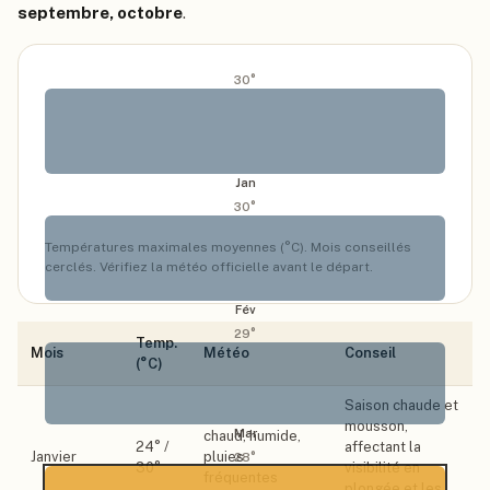
septembre, octobre
.
30
°
Jan
30
°
Températures maximales moyennes (°C). Mois conseillés
cerclés. Vérifiez la météo officielle avant le départ.
Fév
29
°
Temp.
Mois
Météo
Conseil
(°C)
Saison chaude et
mousson,
Mar
chaud, humide,
24
° /
affectant la
Janvier
pluies
28
°
30
°
visibilité en
fréquentes
plongée et les