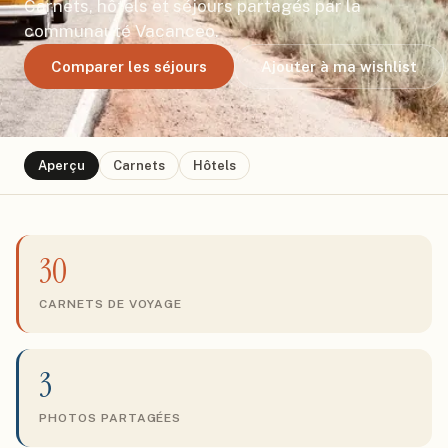
Carnets, hôtels et séjours partagés par la
communauté Vacanceo.
Comparer les séjours
Ajouter à ma wishlist
Aperçu
Carnets
Hôtels
30
CARNETS DE VOYAGE
3
PHOTOS PARTAGÉES