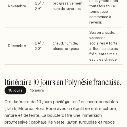
en augmentation,
23
° /
progressivement
Novembre
toutefois foule
29
°
humide, averses
touristique
commence à
revenir.
Saison chaude,
vacances
24
° /
chaud, humide,
scolaires = forte
Décembre
30
°
pluies, orageux
affluence, pluies
fréquentes mais
eau très chaude.
Itinéraire
10 jours
en Polynésie francaise
.
10
jours
15
jours
Cet itinéraire de 10 jours privilégie les îles incontournables
(Tahiti, Moorea, Bora Bora) avec un équilibre entre culture,
nature et détente. La boucle offre une immersion
progressive : capitale, île verte, lagon turquoise et repos