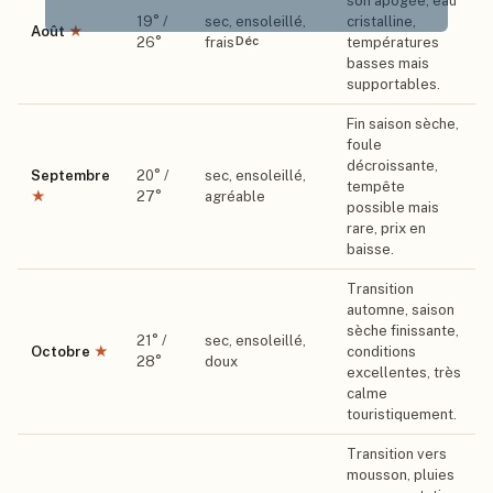
son apogée, eau
19
° /
sec, ensoleillé,
cristalline,
Août
★
Déc
26
°
frais
températures
basses mais
supportables.
Fin saison sèche,
foule
décroissante,
Septembre
20
° /
sec, ensoleillé,
tempête
★
27
°
agréable
possible mais
rare, prix en
baisse.
Transition
automne, saison
sèche finissante,
21
° /
sec, ensoleillé,
Octobre
★
conditions
28
°
doux
excellentes, très
calme
touristiquement.
Transition vers
mousson, pluies