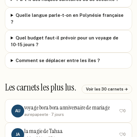
Quelle langue parle-t-on en Polynésie française
?
Quel budget faut-il prévoir pour un voyage de
10-15 jours ?
Comment se déplacer entre les îles ?
Les carnets les plus lus.
Voir les
30
carnets →
voyage bora bora anniversaire de mariage
AU
0
aurepapeete
· 7 jours
la magie de Tahaa
JA
0