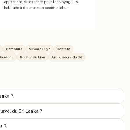
apparente, stressante pour les voyageurs
habitués à des normes occidentales.
Dambulla
Nuwara Eliya
Bentota
 Bouddha
Rocher du Lion
Arbre sacré du Bô
Lanka ?
urvol du Sri Lanka ?
a ?