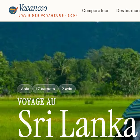
Vacanceo
Comparateur
Destination
L'AVIS DES VOYAGEURS · 2004
Asie
17
carnets
2
avis
VOYAGE
AU
Sri Lanka