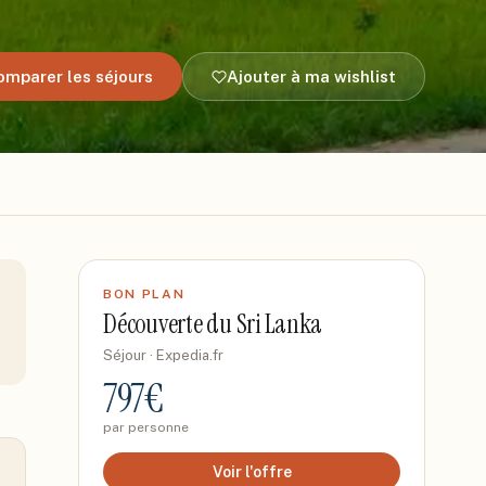
omparer les séjours
Ajouter à ma wishlist
BON PLAN
Découverte du Sri Lanka
Séjour
· Expedia.fr
797
€
par personne
Voir l'offre