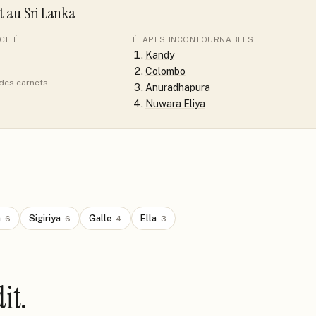
it
au Sri Lanka
CITÉ
ÉTAPES INCONTOURNABLES
Kandy
Colombo
 des carnets
Anuradhapura
Nuwara Eliya
a
Sigiriya
Galle
Ella
6
6
4
3
it.