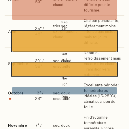
50
°
chaud
difficile pour le
tourisme.
Chaleur persistante,
Sep
très sec,
légèrement moins
25
° /
28
°
Août
extrêmement
intense que juillet
48
°
chaud
mais toujours
difficile.
Début du
Oct
refroidissement mais
18
°
20
° /
sec, chaud,
Septembre
encore très chaud.
38
°
ensoleillé
Transition vers
automne.
Nov
Excellente période :
10
°
températures
Octobre
13
° /
sec, doux,
idéales (15-28°C),
Déc
★
28
°
ensoleillé
climat sec, peu de
foule.
Fin d'automne,
température
Novembre
7
° /
sec, doux,
agréable. Encore