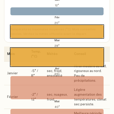
12
°
Fév
20
°
Températures maximales moyennes (°C). Mois conseillés
cerclés. Vérifiez la météo officielle avant le départ.
Mar
28
°
Temp.
Mois
Météo
Conseil
(°C)
Hiver modéré au sud,
Avr
-5
° /
sec, froid,
rigoureux au nord.
Janvier
35
°
8
°
ensoleillé
Peu de
précipitations.
Légère
-2
° /
sec, nuageux,
augmentation des
Février
12
°
froid
températures, climat
Mai
sec persiste.
40
°
Meilleure période :