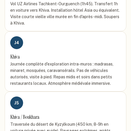
Vol UZ Airlines Tachkent-Ourguench (1h45). Transfert 1h
en voiture vers Khiva. Installation hôtel Asia ou équivalent.
Visite courte vieille ville murée en fin d'après-midi. Soupers
à Khiva.
J
4
Khiva
Journée complète d'exploration intra-muros : madrasas,
minaret, mosquées, caravansérails. Pas de véhicules
autorisés, visite à pied. Repas midis et soirs dans petits
restaurants locaux. Atmosphère médiévale immersive.
J
5
Khiva / Boukhara
Traversée du désert de Kyzylkoum (450 km, 8-9h en
voiture privée avec guide). Paysages extrêmes, arrêts