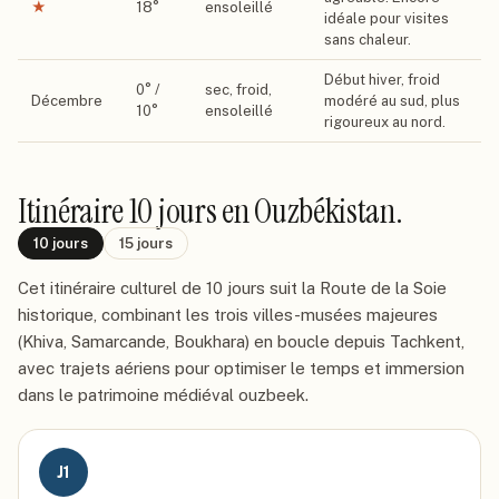
★
18
°
ensoleillé
idéale pour visites
sans chaleur.
Début hiver, froid
0
° /
sec, froid,
Décembre
modéré au sud, plus
10
°
ensoleillé
rigoureux au nord.
Itinéraire
10 jours
en Ouzbékistan
.
10
jours
15
jours
Cet itinéraire culturel de 10 jours suit la Route de la Soie
historique, combinant les trois villes-musées majeures
(Khiva, Samarcande, Boukhara) en boucle depuis Tachkent,
avec trajets aériens pour optimiser le temps et immersion
dans le patrimoine médiéval ouzbeek.
J
1