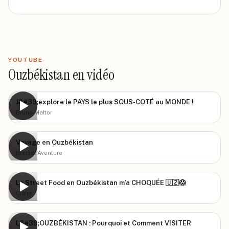
YOUTUBE
Ouzbékistan en vidéo
J&#39;explore le PAYS le plus SOUS-COTÉ au MONDE !
▶
Bruno Maltor
Voyage en Ouzbékistan
▶
Bretzel Aventure
La Street Food en Ouzbékistan m’a CHOQUÉE 🇺🇿😱
▶
Claire
L&#39;OUZBÉKISTAN : Pourquoi et Comment VISITER
▶