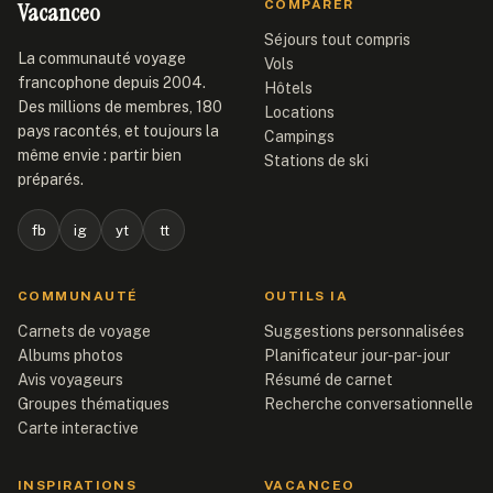
Vacanceo
COMPARER
Séjours tout compris
La communauté voyage
Vols
francophone depuis 2004.
Hôtels
Des millions de membres, 180
Locations
pays racontés, et toujours la
Campings
même envie : partir bien
Stations de ski
préparés.
fb
ig
yt
tt
COMMUNAUTÉ
OUTILS IA
Carnets de voyage
Suggestions personnalisées
Albums photos
Planificateur jour-par-jour
Avis voyageurs
Résumé de carnet
Groupes thématiques
Recherche conversationnelle
Carte interactive
INSPIRATIONS
VACANCEO