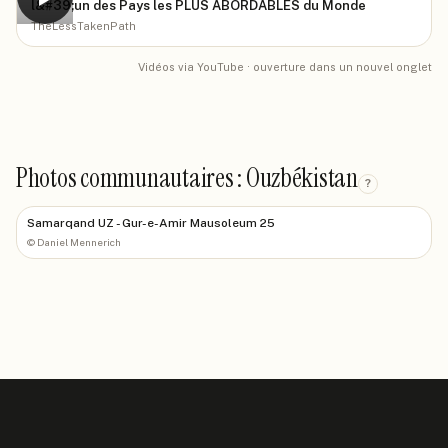
l&#39;un des Pays les PLUS ABORDABLES du Monde
TheLessTakenPath
Vidéos via YouTube · ouverture dans un nouvel onglet
Photos communautaires : Ouzbékistan
?
Samarqand UZ - Gur-e-Amir Mausoleum 25
©
Daniel Mennerich