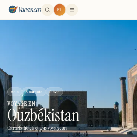
Vacanceo
EL
Asie
5
carnets
9
avis
VOYAGE
EN
Ouzbékistan
Carnets, hôtels et avis voyageurs