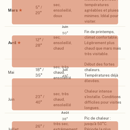
sec,
températures
5
° /
Mars
★
ensoleillé,
agréables et pluies
20
°
doux
minimes. Idéal pour
visiter.
Juin
Fin de printemps,
50
°
sec,
climat confortable.
12
° /
Avril
★
ensoleillé,
Légèrement plus
28
°
chaud
chaud que mars mais
très visitable.
Début des fortes
sec, très
18
° /
chaleurs.
Juil
Mai
chaud,
35
°
Températures déjà
48
°
ensoleillé
élevées.
Chaleur intense
sec, très
23
° /
s'installe. Conditions
Juin
chaud,
40
°
difficiles pour visites
ensoleillé
longues.
Août
Pic de chaleur :
38
°
très sec,
jusqu'à 50°C.
26
° /
Juillet
extrêmement
Période la plus