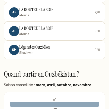
LA ROUTE DE LA SOIE
AF
0
afouna
LA ROUTE DE LA SOIE
AF
0
afouna
Légendes Ouzbèkes
SH
0
Shavhynn
Quand partir
en Ouzbékistan
?
Saison conseillée :
mars, avril, octobre, novembre
.
8
°
Jan