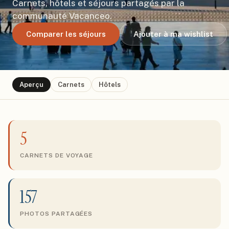
Carnets, hôtels et séjours partagés par la
communauté Vacanceo.
Comparer les séjours
Ajouter à ma wishlist
Aperçu
Carnets
Hôtels
5
CARNETS DE VOYAGE
157
PHOTOS PARTAGÉES