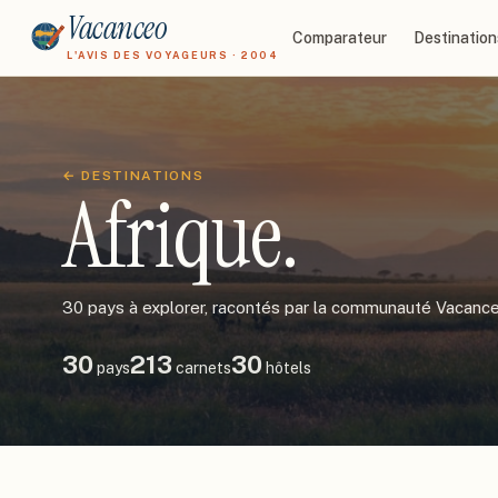
Vacanceo
Comparateur
Destination
L'AVIS DES VOYAGEURS · 2004
← DESTINATIONS
Afrique
.
30
pays à explorer, racontés par la communauté Vacance
30
213
30
pays
carnets
hôtels