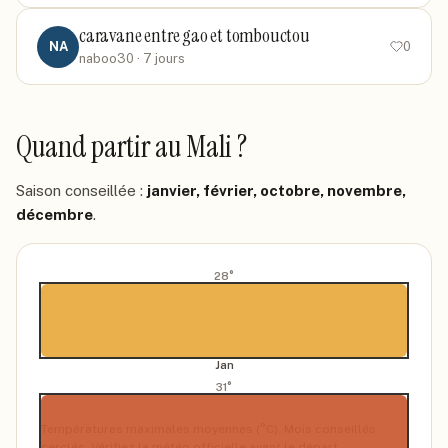
caravane entre gao et tombouctou
NA
0
naboo30
· 7 jours
Quand partir
au Mali
?
Saison conseillée :
janvier, février, octobre, novembre,
décembre
.
28
°
Jan
31
°
Températures maximales moyennes (°C). Mois conseillés
cerclés. Vérifiez la météo officielle avant le départ.