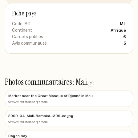
Fiche pays
Code ISO
ML
Continent
Afrique
Carnets publiés
6
Avis communauté
5
Photos communautaires : Mali
?
Market near the Great Mosque of Djenné in Mali.
©
www.ralfsteinberger.com
2009_04_Mali-Bamako-1306-ed.jpg
©
www.ralfsteinberger.com
Dogon boy 1