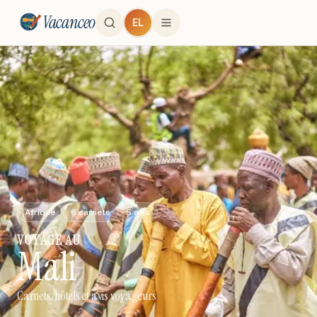
Vacanceo
EL
Afrique
6
carnets
5
avis
VOYAGE
AU
Mali
Carnets, hôtels et avis voyageurs