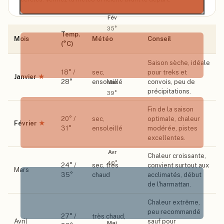
Fév
35
°
Temp.
Mois
Météo
Conseil
(°C)
Saison sèche, idéale
18
° /
sec,
pour treks et
Janvier
★
28
°
ensoleillé
convois, peu de
Mar
précipitations.
39
°
Fin de la saison
20
° /
sec,
optimale, chaleur
Février
★
31
°
ensoleillé
modérée, pistes
excellentes.
Avr
Chaleur croissante,
40
°
24
° /
sec, très
convient surtout aux
Mars
35
°
chaud
acclimatés, début
de l'harmattan.
Chaleur extrême,
peu recommandé
27
° /
très chaud,
Avril
sauf pour
Mai