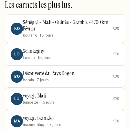
Les carnets les plus lus.
Sénégal - Mali - Guinée - Gambie - 4700 km
Février
KO
0
koulang
· 15 jours
Sélinkegny
LO
0
Lovitie
· 15 jours
Découverte du Pays Dogon
BO
0
borain
· 7 jours
voyage Mali
LU
0
lunisette
· 15 jours
voyage bamako
MA
0
maximefilippi
· 7 jours