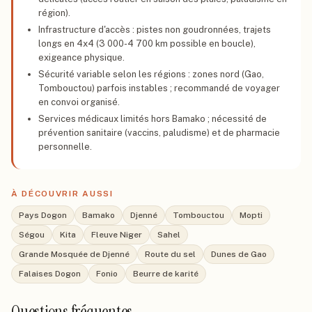
région).
Infrastructure d'accès : pistes non goudronnées, trajets
longs en 4x4 (3 000-4 700 km possible en boucle),
exigeance physique.
Sécurité variable selon les régions : zones nord (Gao,
Tombouctou) parfois instables ; recommandé de voyager
en convoi organisé.
Services médicaux limités hors Bamako ; nécessité de
prévention sanitaire (vaccins, paludisme) et de pharmacie
personnelle.
À DÉCOUVRIR AUSSI
Pays Dogon
Bamako
Djenné
Tombouctou
Mopti
Ségou
Kita
Fleuve Niger
Sahel
Grande Mosquée de Djenné
Route du sel
Dunes de Gao
Falaises Dogon
Fonio
Beurre de karité
Questions fréquentes