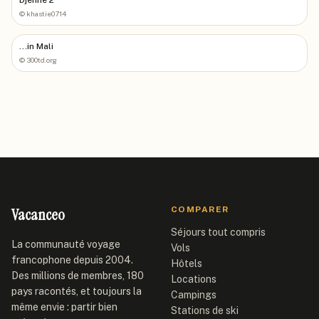
©
khastie0714
...in Mali
©
300td.org
Vacanceo
COMPARER
Séjours tout compris
La communauté voyage
Vols
francophone depuis 2004.
Hôtels
Des millions de membres, 180
Locations
pays racontés, et toujours la
Campings
même envie : partir bien
Stations de ski