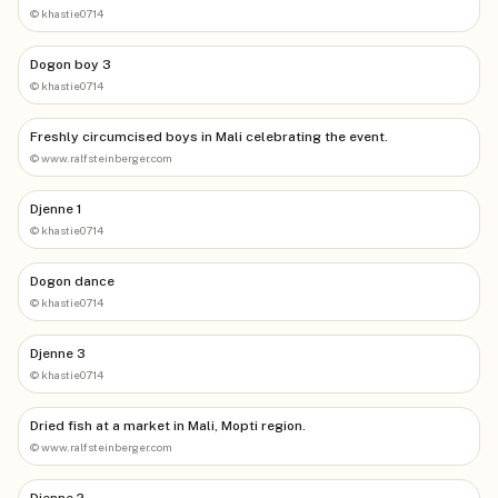
©
khastie0714
Dogon boy 3
©
khastie0714
Freshly circumcised boys in Mali celebrating the event.
©
www.ralfsteinberger.com
Djenne 1
©
khastie0714
Dogon dance
©
khastie0714
Djenne 3
©
khastie0714
Dried fish at a market in Mali, Mopti region.
©
www.ralfsteinberger.com
Djenne 2