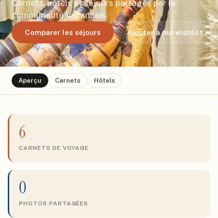
Carnets, hôtels et séjours partagés par la
communauté Vacanceo.
Comparer les séjours
Ajouter à ma wishlist
Aperçu
Carnets
Hôtels
6
CARNETS DE VOYAGE
0
PHOTOS PARTAGÉES