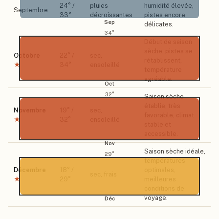
24
° /
pluies
humidité élevée,
Septembre
33
°
décroissantes
pistes encore
Sep
délicates.
34
°
Début de saison
sèche, pistes se
Octobre
22
° /
sec,
rétablissent,
★
34
°
ensoleillé
température
agréable.
Oct
32
°
Saison sèche
établie, très
Novembre
19
° /
sec,
favorable, climat
★
32
°
ensoleillé
stable et
accessible.
Nov
Saison sèche idéale,
29
°
températures
Décembre
18
° /
optimales,
sec, frais
★
29
°
meilleures
conditions de
voyage.
Déc