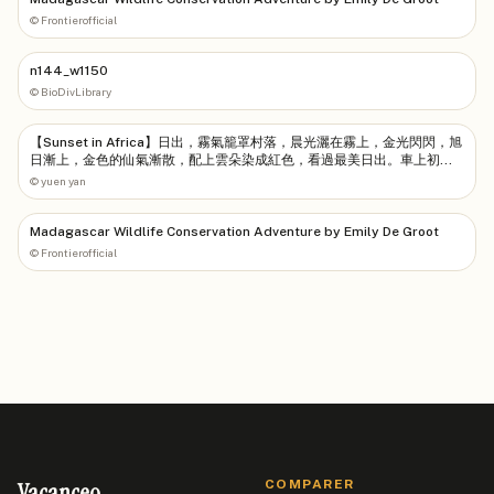
©
Frontierofficial
n144_w1150
©
BioDivLibrary
【Sunset in Africa】日出，霧氣籠罩村落，晨光灑在霧上，金光閃閃，旭
日漸上，金色的仙氣漸散，配上雲朵染成紅色，看過最美日出。車上初見
此景，不禁｢嘩嘩｣大叫，如像<<非洲塵世美>>的片頭，此次旅行無所求了
©
yuen yan
#travel #madagascar #travel
Madagascar Wildlife Conservation Adventure by Emily De Groot
©
Frontierofficial
Vacanceo
COMPARER