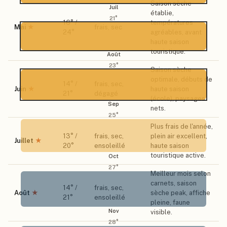
Saison sèche
Juil
établie,
21
°
16
° /
températures
Mai
★
frais, sec
24
°
agréables, avant
haute saison
touristique.
Août
23
°
Saison sèche
optimale, débuts de
14
° /
frais, sec,
Juin
★
haute saison
21
°
dégagé
(école), paysages
Sep
nets.
25
°
Plus frais de l'année,
13
° /
frais, sec,
plein air excellent,
Juillet
★
20
°
ensoleillé
haute saison
touristique active.
Oct
27
°
Meilleur mois selon
carnets, saison
14
° /
frais, sec,
Août
★
sèche peak, affiche
21
°
ensoleillé
pleine, faune
Nov
visible.
28
°