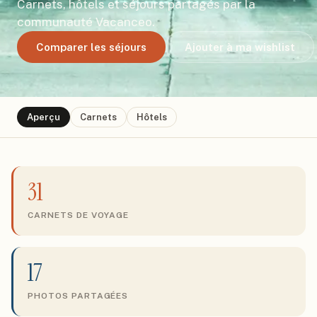
Carnets, hôtels et séjours partagés par la
communauté Vacanceo.
Comparer les séjours
Ajouter à ma wishlist
Aperçu
Carnets
Hôtels
31
CARNETS DE VOYAGE
17
PHOTOS PARTAGÉES