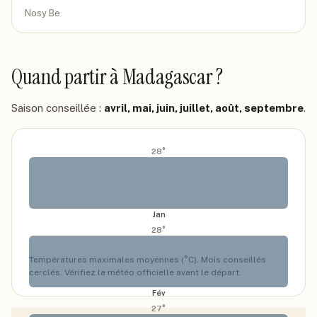
Nosy Be
Quand partir
à Madagascar
?
Saison conseillée :
avril, mai, juin, juillet, août, septembre
.
28
°
Jan
28
°
Températures maximales moyennes (°C). Mois conseillés
cerclés. Vérifiez la météo officielle avant le départ.
Fév
27
°