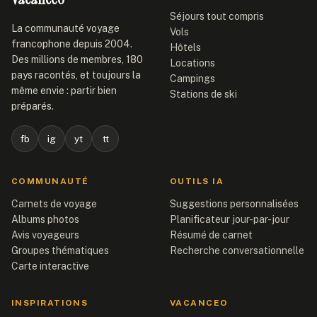
Séjours tout compris
La communauté voyage
Vols
francophone depuis 2004.
Hôtels
Des millions de membres, 180
Locations
pays racontés, et toujours la
Campings
même envie : partir bien
Stations de ski
préparés.
fb
ig
yt
tt
COMMUNAUTÉ
OUTILS IA
Carnets de voyage
Suggestions personnalisées
Albums photos
Planificateur jour-par-jour
Avis voyageurs
Résumé de carnet
Groupes thématiques
Recherche conversationnelle
Carte interactive
INSPIRATIONS
VACANCEO