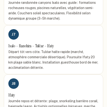
Journée randonnée canyons Isalo avec guide : formations
rocheuses rouges, piscines naturelles, végétation semi-
aride. Couchers soleil spectaculaires. Flexibilité selon
dynamique groupe (3–5h marche).
J
7
Isalo – Ranohira – Tuléar – Ifaty
Départ tôt vers côte. Tuléar halte rapide (marché,
atmosphère commerciale désertique). Poursuite Ifaty 20
km plage sable blanc. Installation guesthouse bord de mer,
acclimatation détente.
J
8
Ifaty
Journée repos et détente : plage, snorkeling barrière corail,
baignade lagon. Activités optionnelles (pirogues, marche