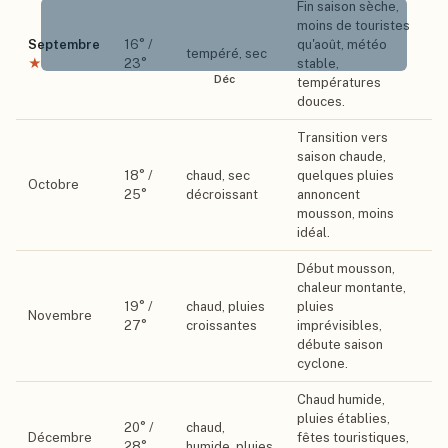
Fin saison sèche,
moins de touristes
Septembre
16
° /
qu'août, météo
tempéré, sec
★
23
°
stable,
Déc
températures
douces.
Transition vers
saison chaude,
18
° /
chaud, sec
quelques pluies
Octobre
25
°
décroissant
annoncent
mousson, moins
idéal.
Début mousson,
chaleur montante,
19
° /
chaud, pluies
pluies
Novembre
27
°
croissantes
imprévisibles,
débute saison
cyclone.
Chaud humide,
pluies établies,
20
° /
chaud,
Décembre
fêtes touristiques,
28
°
humide, pluies