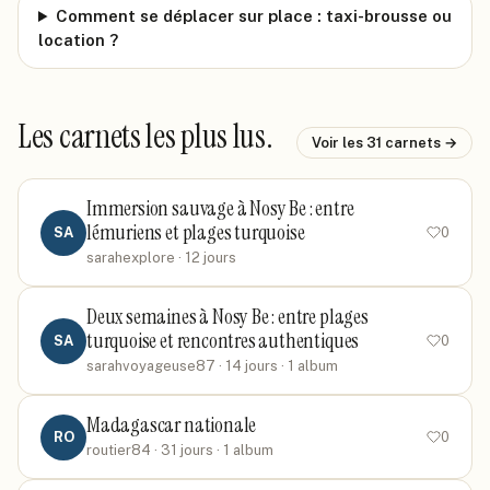
Comment se déplacer sur place : taxi-brousse ou
location ?
Les carnets les plus lus.
Voir les
31
carnets →
Immersion sauvage à Nosy Be : entre
lémuriens et plages turquoise
SA
0
sarahexplore
· 12 jours
Deux semaines à Nosy Be : entre plages
turquoise et rencontres authentiques
SA
0
sarahvoyageuse87
· 14 jours
· 1 album
Madagascar nationale
RO
0
routier84
· 31 jours
· 1 album