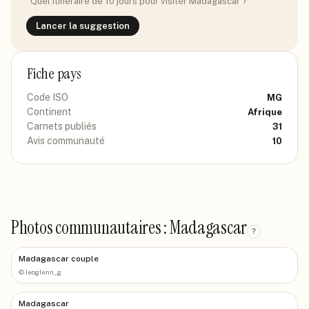
"Quel itinéraire de 10 jours pour visiter
Madagascar
?"
Lancer la suggestion
Fiche pays
Code ISO
MG
Continent
Afrique
Carnets publiés
31
Avis communauté
10
Photos communautaires : Madagascar
?
Madagascar couple
©
leoglenn_g
Madagascar