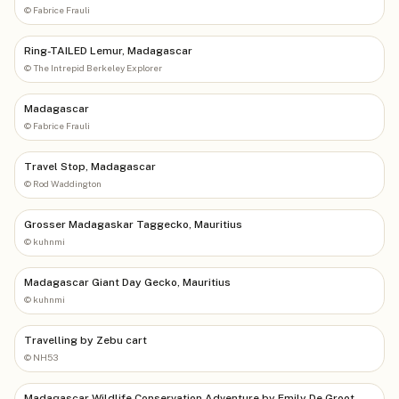
©
Fabrice Frauli
Ring-TAILED Lemur, Madagascar
©
The Intrepid Berkeley Explorer
Madagascar
©
Fabrice Frauli
Travel Stop, Madagascar
©
Rod Waddington
Grosser Madagaskar Taggecko, Mauritius
©
kuhnmi
Madagascar Giant Day Gecko, Mauritius
©
kuhnmi
Travelling by Zebu cart
©
NH53
Madagascar Wildlife Conservation Adventure by Emily De Groot