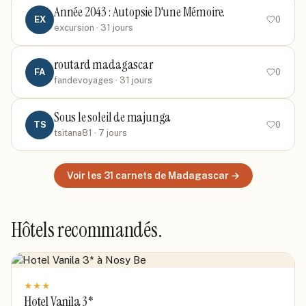
Année 2043 : Autopsie D'une Mémoire.
EX
0
excursion
· 31 jours
routard madagascar
FA
0
fandevoyages
· 31 jours
Sous le soleil de majunga
TS
0
tsitana81
· 7 jours
Voir les
31
carnets
de Madagascar
→
Hôtels recommandés.
★
★
★
Hotel Vanila 3*