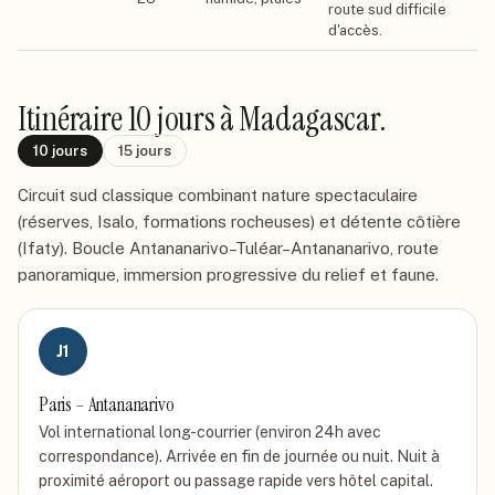
route sud difficile
d'accès.
Itinéraire
10 jours
à Madagascar
.
10
jours
15
jours
Circuit sud classique combinant nature spectaculaire
(réserves, Isalo, formations rocheuses) et détente côtière
(Ifaty). Boucle Antananarivo–Tuléar–Antananarivo, route
panoramique, immersion progressive du relief et faune.
J
1
Paris – Antananarivo
Vol international long-courrier (environ 24h avec
correspondance). Arrivée en fin de journée ou nuit. Nuit à
proximité aéroport ou passage rapide vers hôtel capital.