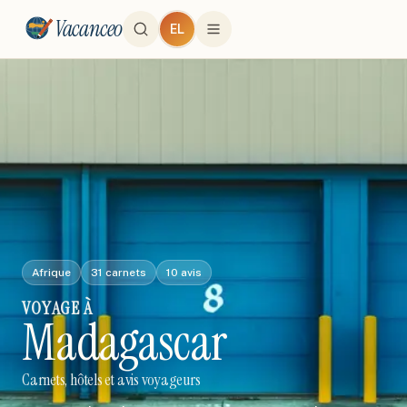
Vacanceo
EL
Afrique
31
carnets
10
avis
VOYAGE
À
Madagascar
Carnets, hôtels et avis voyageurs