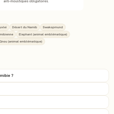
anti-moustiques obligatoires.
uvlei
Désert du Namib
Swakopmund
amibienne
Elephant (animal emblématique)
Gnou (animal emblématique)
amibie ?