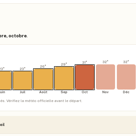
mbre, octobre
.
32
°
32
°
31
°
29
°
26
°
23
°
23
°
Juin
Juil
Août
Sep
Oct
Nov
Déc
 Vérifiez la météo officielle avant le départ.
eil