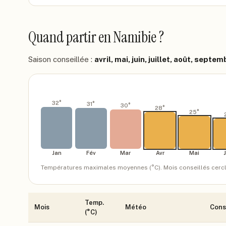
Quand partir
en Namibie
?
Saison conseillée :
avril, mai, juin, juillet, août, septe
32
°
31
°
30
°
28
°
25
°
Jan
Fév
Mar
Avr
Mai
Températures maximales moyennes (°C). Mois conseillés cerclés.
Temp.
Mois
Météo
Cons
(°C)