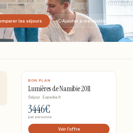
omparer les séjours
Ajouter à ma wishlist
BON PLAN
Lumières de Namibie 2011
Séjour
· Expedia.fr
3446
€
par personne
Voir l'offre