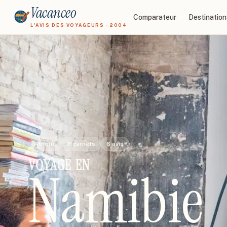
Vacanceo
Comparateur
Destination
L'AVIS DES VOYAGEURS · 2004
Afrique
3
carnets
6
avis
VOYAGE
EN
Namibie