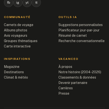
fb
ig
yt
tt
COMMUNAUTÉ
OUTILS IA
Carnets de voyage
Suggestions personnalisées
Albums photos
Planificateur jour-par-jour
Avis voyageurs
Résumé de carnet
Groupes thématiques
Recherche conversationnelle
Carte interactive
INSPIRATIONS
VACANCEO
Magazine
À propos
Destinations
Notre histoire (2004-2026)
Climat & météo
Classements & données
Devenir partenaire
Carrières
Presse