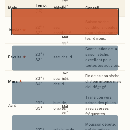
Fév
Temp.
34
°
Mois
Météo
Conseil
(°C)
Saison sèche,
22
° /
sec,
conditions idéales
Janvier
★
32
°
ensoleillé
pour visiter toutes
Mar
les régions.
33
°
Continuation de la
23
° /
saison sèche,
Février
★
sec, chaud
33
°
excellent pour
toutes les activités.
Avr
Fin de saison sèche,
23
° /
sec, très
30
°
Mars
★
chaleur intense mais
34
°
chaud
ciel dégagé.
Transition vers
23
° /
humide,
saison des pluies
Avril
Mai
33
°
orages
avec averses
28
°
fréquentes.
Mousson débute,
22
° /
très humide,
précipitations