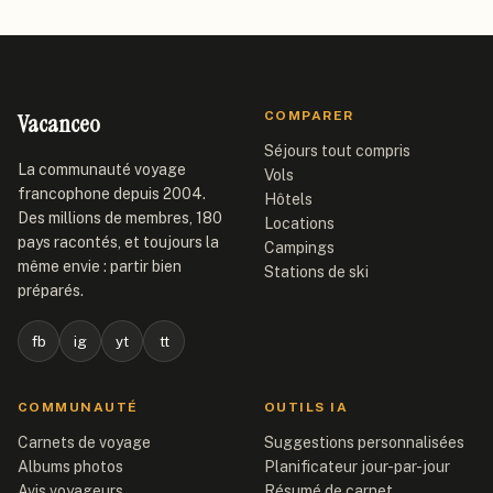
Vacanceo
COMPARER
Séjours tout compris
La communauté voyage
Vols
francophone depuis 2004.
Hôtels
Des millions de membres, 180
Locations
pays racontés, et toujours la
Campings
même envie : partir bien
Stations de ski
préparés.
fb
ig
yt
tt
COMMUNAUTÉ
OUTILS IA
Carnets de voyage
Suggestions personnalisées
Albums photos
Planificateur jour-par-jour
Avis voyageurs
Résumé de carnet