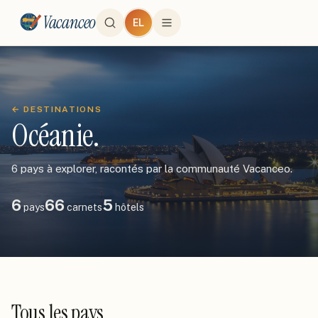
Vacanceo
EL
← DESTINATIONS
Océanie
.
6
pays à explorer, racontés par la communauté Vacanceo.
6
66
5
pays
carnets
hôtels
Nouvelle-Zelande
Tous les pays
Australie
40
carnets
·
4
hôtels