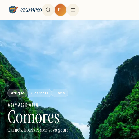
Vacanceo
EL
Afrique
3
carnets
1
avis
VOYAGE
AUX
Comores
Carnets, hôtels et avis voyageurs