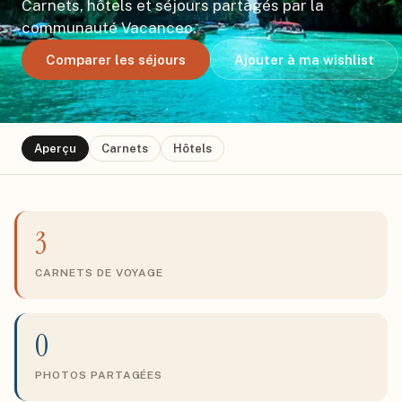
Carnets, hôtels et séjours partagés par la
communauté Vacanceo.
Comparer les séjours
Ajouter à ma wishlist
Aperçu
Carnets
Hôtels
3
CARNETS DE VOYAGE
0
PHOTOS PARTAGÉES