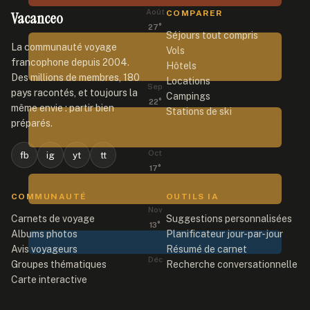
Août
Vacanceo
COMPARER
27
°
Séjours tout compris
La communauté voyage
Vols
francophone depuis 2004.
Hôtels
Des millions de membres, 180
Locations
Sep
pays racontés, et toujours la
Campings
22
°
même envie : partir bien
Stations de ski
préparés.
Oct
fb
ig
yt
tt
17
°
COMMUNAUTÉ
OUTILS IA
Nov
Carnets de voyage
Suggestions personnalisées
13
°
Albums photos
Planificateur jour-par-jour
Avis voyageurs
Résumé de carnet
Déc
Groupes thématiques
Recherche conversationnelle
Carte interactive