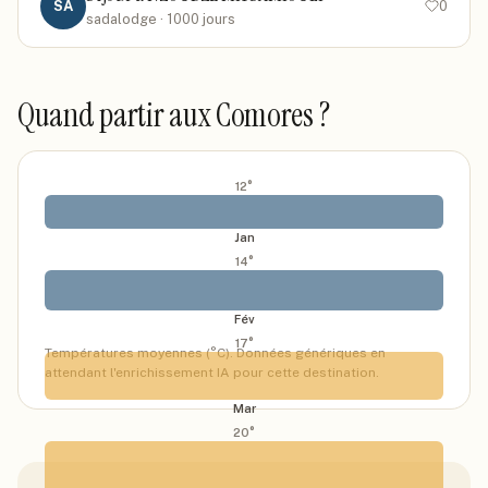
SA
0
sadalodge
· 1000 jours
Quand partir
aux Comores
?
12
°
Jan
14
°
Fév
17
°
Températures moyennes (°C). Données génériques en
attendant l'enrichissement IA pour cette destination.
Mar
20
°