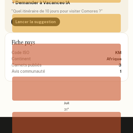
Demander à Vacanceo IA
Avr
"Quel itinéraire de 10 jours pour visiter
Comores
?"
24
°
Lancer la suggestion
Mai
Fiche pays
28
°
Code ISO
KM
Continent
Afrique
Carnets publiés
3
Juin
Avis communauté
1
31
°
Juil
31
°