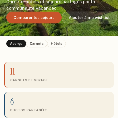
Carnets, hôtels et séjours partagés par la
communauté Vacanceo.
Comparer les séjours
Ajouter à ma wishlist
Aperçu
Carnets
Hôtels
11
CARNETS DE VOYAGE
6
PHOTOS PARTAGÉES