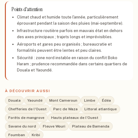
Points d'attention
Climat chaud et humide toute l'année, particulièrement
éprouvant pendant la saison des pluies (mai-septembre).
Infrastructure routière parfois en mauvais état en dehors
des axes principaux ; trajets longs et imprévisibles.
Aéroports et gares peu organisés ; bureaucratie et
formalités peuvent être lentes et peu claires.
Sécurité : zone nord instable en raison du conflit Boko
Haram ; prudence recommandée dans certains quartiers de
Douala et Yaoundé.
À DÉCOUVRIR AUSSI
Douala
Yaoundé
Mont Cameroun
Limbe
Édéa
Chefferies de l'Ouest
Parc de Waza
Littoral atlantique
Forêts de mangrove
Hauts plateaux de l'Ouest
Savane du nord
Fleuve Wouri
Plateau de Bamenda
Foumban
Kribi