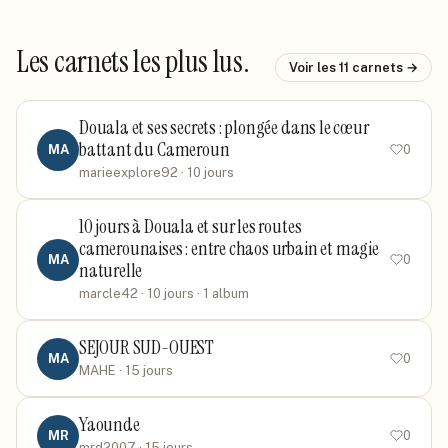
Les carnets les plus lus.
Voir les
11
carnets →
Douala et ses secrets : plongée dans le cœur
battant du Cameroun
MA
0
marieexplore92
· 10 jours
10 jours à Douala et sur les routes
camerounaises : entre chaos urbain et magie
MA
0
naturelle
marcle42
· 10 jours
· 1 album
SEJOUR SUD-OUEST
MA
0
MAHE
· 15 jours
Yaounde
MR
0
mrd2007
· 15 jours