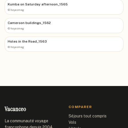
Kumba on Saturday afternoon_1565
©
hoyasmeg
Cameroon buildings_1562
©
hoyasmeg
Holes in the Road_1563
©
hoyasmeg
Vacanceo
COMPARER
Séjours tout compris
La communauté voyage
Vols
francophone depuis 2004.