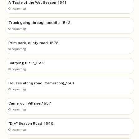
A Taste of the Wet Season_1541
©
hoyasmeg
Truck going through puddle_1542
©
hoyasmeg
Prim park, dusty road_1578
©
hoyasmeg
Carrying fuel?_1552
©
hoyasmeg
Houses along road (Cameroon)_1561
©
hoyasmeg
Cameroon Village_1557
©
hoyasmeg
"Dry" Season Road_1540
©
hoyasmeg