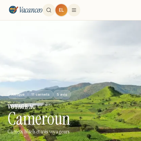
Vacanceo
EL
Afrique
11
carnets
5
avis
VOYAGE
AU
Cameroun
Carnets, hôtels et avis voyageurs