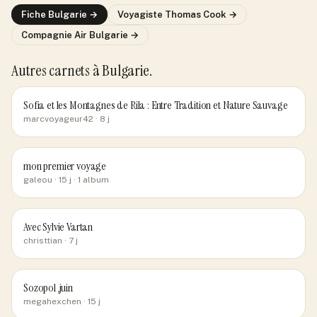
Fiche
Bulgarie
→
Voyagiste
Thomas Cook
→
Compagnie
Air Bulgarie
→
Autres carnets
à Bulgarie
.
Sofia et les Montagnes de Rila : Entre Tradition et Nature Sauvage
marcvoyageur42
· 8 j
mon premier voyage
galeou
· 15 j
· 1 album
Avec Sylvie Vartan
christtian
· 7 j
Sozopol ,juin
megahexchen
· 15 j