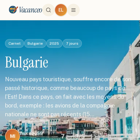
Vacanceo
EL
Carnet
Bulgarie
2025
7
jours
Bulgarie
Nouveau pays touristique, souffre encore de son
passé historique, comme beaucoup de pays de
l'Est! Dans ce pays, on fait avec les moyens du
bord, exemple : les avions de la compagnie
nationale ne sont pas récents (15…
mikedu59
7
3
/5
MI
jours
Publié le
15 mars 2025