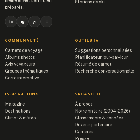
même envie : partir bien
Stations de ski
préparés.
fb
ig
yt
tt
COMMUNAUTÉ
OUTILS IA
Carnets de voyage
Suggestions personnalisées
Albums photos
Planificateur jour-par-jour
Avis voyageurs
Résumé de carnet
Groupes thématiques
Recherche conversationnelle
Carte interactive
INSPIRATIONS
VACANCEO
Magazine
À propos
Destinations
Notre histoire (2004-2026)
Climat & météo
Classements & données
Devenir partenaire
Carrières
Presse