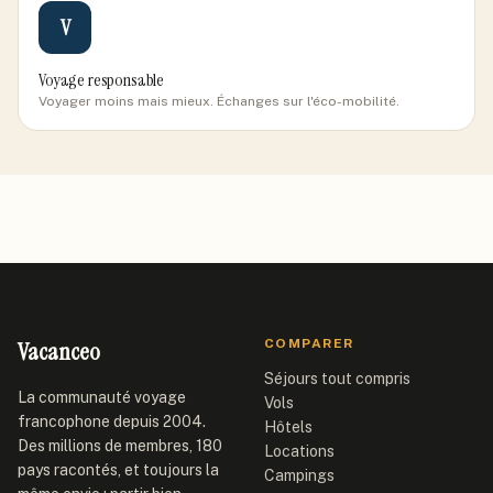
V
Voyage responsable
Voyager moins mais mieux. Échanges sur l'éco-mobilité.
Vacanceo
COMPARER
Séjours tout compris
La communauté voyage
Vols
francophone depuis 2004.
Hôtels
Des millions de membres, 180
Locations
pays racontés, et toujours la
Campings