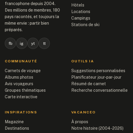
francophone depuis 2004.
Hôtels
Des millions de membres, 180
Locations
pays racontés, et toujours la
Campings
même envie : partir bien
Stations de ski
préparés.
fb
ig
yt
tt
COMMUNAUTÉ
OUTILS IA
Carnets de voyage
Suggestions personnalisées
Albums photos
Planificateur jour-par-jour
Avis voyageurs
Résumé de carnet
Groupes thématiques
Recherche conversationnelle
Carte interactive
INSPIRATIONS
VACANCEO
Magazine
À propos
Destinations
Notre histoire (2004-2026)