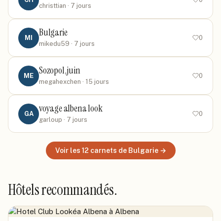
christtian
· 7 jours
Bulgarie
MI
0
mikedu59
· 7 jours
Sozopol ,juin
ME
0
megahexchen
· 15 jours
voyage albena look
GA
0
garloup
· 7 jours
Voir les
12
carnets
de Bulgarie
→
Hôtels recommandés.