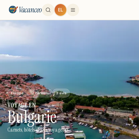
Vacanceo
EL
Europe
12
carnets
3
avis
VOYAGE
EN
Bulgarie
Carnets, hôtels et avis voyageurs