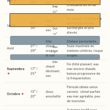
Juin
★
côtière, foule
28
°
sec
croissante en fin de
Sep
mois.
20
°
Pic chaleur et affluence
très
22
° /
touristique, hôtels
Juillet
chaud,
30
°
surchargés et prix
Oct
sec
élevés.
14
°
très
Chaleur persistante,
21
° /
chaud,
foule maximale en
Nov
Août
29
°
orageux
stations côtières, risque
9
°
le soir
orages.
Déc
Fin d'été plaisant, eau
chaud
Septembre
17
° /
mer encore chaude,
déclinant,
★
25
°
baisse progressive de
sec
la fréquentation.
Période idéale selon
13
° /
doux,
carnets : climat parfait,
Octobre
★
20
°
ensoleillé
eau mer agréable, peu
de touristes.
Automne tardif avec