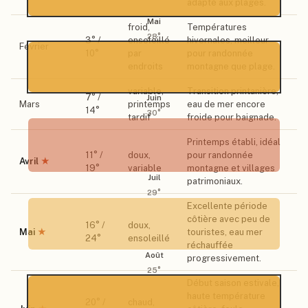
adapté aux plages.
Mai
froid,
Températures
28
°
3
° /
ensoleillé
hivernales, meilleur
Février
10
°
par
pour randonnée
endroits
montagne que plage.
variable,
Transition printanière,
7
° /
Juin
Mars
printemps
eau de mer encore
14
°
30
°
tardif
froide pour baignade.
Printemps établi, idéal
11
° /
doux,
pour randonnée
Avril
★
19
°
variable
montagne et villages
Juil
patrimoniaux.
29
°
Excellente période
côtière avec peu de
16
° /
doux,
Mai
★
touristes, eau mer
24
°
ensoleillé
réchauffée
Août
progressivement.
25
°
Début saison estivale,
haute température
20
° /
chaud,