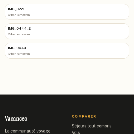
IMG_0221
©
benkamorvan
IMG_0444_2
©
benkamorvan
IMG_0044
©
benkamorvan
Vacanceo
COMPARER
Séjours tout compris
La communauté voyage
Vols