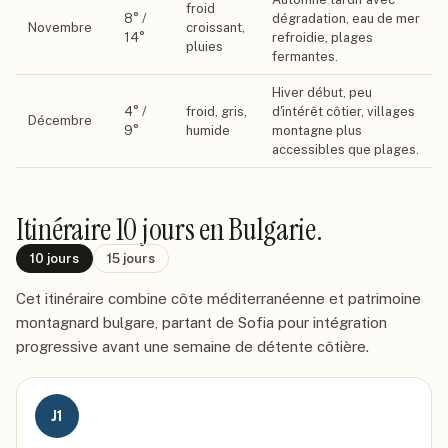
froid
8
° /
dégradation, eau de mer
Novembre
croissant,
14
°
refroidie, plages
pluies
fermantes.
Hiver début, peu
4
° /
froid, gris,
d'intérêt côtier, villages
Décembre
9
°
humide
montagne plus
accessibles que plages.
Itinéraire
10 jours
en Bulgarie
.
10
jours
15
jours
Cet itinéraire combine côte méditerranéenne et patrimoine
montagnard bulgare, partant de Sofia pour intégration
progressive avant une semaine de détente côtière.
J
1