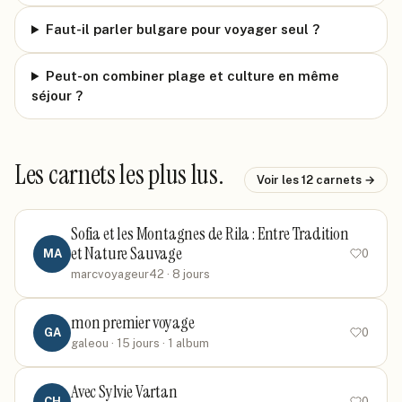
Faut-il parler bulgare pour voyager seul ?
Peut-on combiner plage et culture en même
séjour ?
Les carnets les plus lus.
Voir les
12
carnets →
Sofia et les Montagnes de Rila : Entre Tradition
et Nature Sauvage
MA
0
marcvoyageur42
· 8 jours
mon premier voyage
GA
0
galeou
· 15 jours
· 1 album
Avec Sylvie Vartan
CH
0