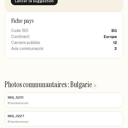
Lancer la suggestion
Fiche pays
Code ISO
BG
Continent
Europe
Carnets publiés
12
Avis communauté
3
Photos communautaires : Bulgarie
?
IMG_5201
©
benkamorvan
IMG_0227
©
benkamorvan