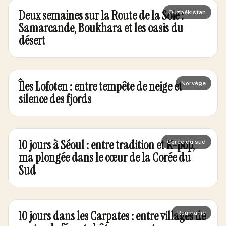
Deux semaines sur la Route de la Soie :
Ouzbékistan
Samarcande, Boukhara et les oasis du
désert
Îles Lofoten : entre tempête de neige et
Norvège
silence des fjords
10 jours à Séoul : entre tradition et K-pop,
Corée du sud
ma plongée dans le cœur de la Corée du
Sud
10 jours dans les Carpates : entre villages de
Roumanie