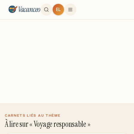
Vacanceo
EL
← Tous les groupes
Voyage responsable
Voyager moins mais mieux. Échanges sur l'éco-
mobilité.
5
discussion
s
Dernière activité
27 avr. 2026
CARNETS LIÉS AU THÈME
À lire sur «
Voyage responsable
»