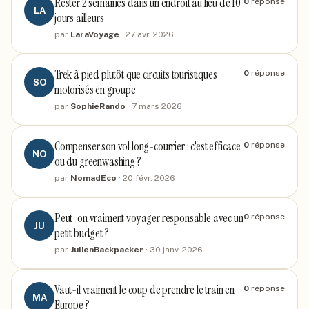
Rester 2 semaines dans un endroit au lieu de 10
0
réponse
LA
jours ailleurs
par
LaraVoyage
·
27 avr. 2026
Trek à pied plutôt que circuits touristiques
0
réponse
SO
motorisés en groupe
par
SophieRando
·
7 mars 2026
Compenser son vol long-courrier : c'est efficace
0
réponse
NO
ou du greenwashing ?
par
NomadEco
·
20 févr. 2026
Peut-on vraiment voyager responsable avec un
0
réponse
JU
petit budget ?
par
JulienBackpacker
·
30 janv. 2026
Vaut-il vraiment le coup de prendre le train en
0
réponse
MA
Europe ?