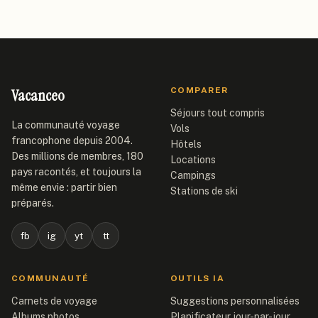
Vacanceo
COMPARER
Séjours tout compris
La communauté voyage
Vols
francophone depuis 2004.
Hôtels
Des millions de membres, 180
Locations
pays racontés, et toujours la
Campings
même envie : partir bien
Stations de ski
préparés.
fb
ig
yt
tt
COMMUNAUTÉ
OUTILS IA
Carnets de voyage
Suggestions personnalisées
Albums photos
Planificateur jour-par-jour