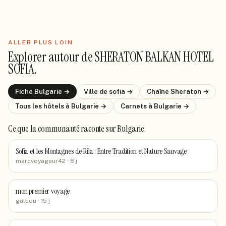
ALLER PLUS LOIN
Explorer autour de
SHERATON BALKAN HOTEL
SOFIA
.
Fiche
Bulgarie
→
Ville de
sofia
→
Chaîne
Sheraton
→
Tous les hôtels
à Bulgarie
→
Carnets
à Bulgarie
→
Ce que la communauté raconte
sur Bulgarie
.
Sofia et les Montagnes de Rila : Entre Tradition et Nature Sauvage
marcvoyageur42
· 8 j
mon premier voyage
galeou
· 15 j