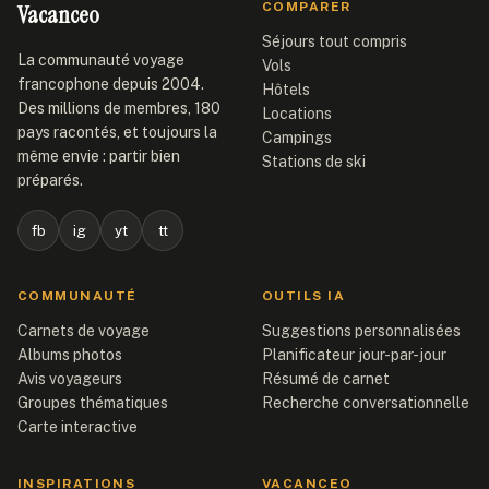
Vacanceo
COMPARER
Séjours tout compris
La communauté voyage
Vols
francophone depuis 2004.
Hôtels
Des millions de membres, 180
Locations
pays racontés, et toujours la
Campings
même envie : partir bien
Stations de ski
préparés.
fb
ig
yt
tt
COMMUNAUTÉ
OUTILS IA
Carnets de voyage
Suggestions personnalisées
Albums photos
Planificateur jour-par-jour
Avis voyageurs
Résumé de carnet
Groupes thématiques
Recherche conversationnelle
Carte interactive
INSPIRATIONS
VACANCEO