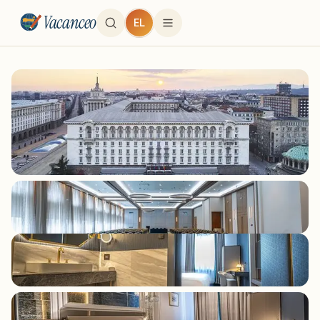
Vacanceo
EL