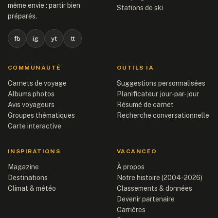
même envie : partir bien
Stations de ski
préparés.
fb
ig
yt
tt
COMMUNAUTÉ
OUTILS IA
Carnets de voyage
Suggestions personnalisées
Albums photos
Planificateur jour-par-jour
Avis voyageurs
Résumé de carnet
Groupes thématiques
Recherche conversationnelle
Carte interactive
INSPIRATIONS
VACANCEO
Magazine
À propos
Destinations
Notre histoire (2004-2026)
Climat & météo
Classements & données
Devenir partenaire
Carrières