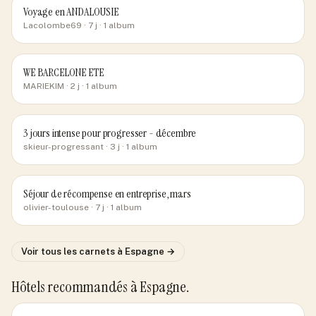
Voyage en ANDALOUSIE
Lacolombe69
· 7 j
· 1 album
WE BARCELONE ETE
MARIEKIM
· 2 j
· 1 album
3 jours intense pour progresser - décembre
skieur-progressant
· 3 j
· 1 album
Séjour de récompense en entreprise, mars
olivier-toulouse
· 7 j
· 1 album
Voir tous les carnets
à Espagne
→
Hôtels recommandés
à Espagne
.