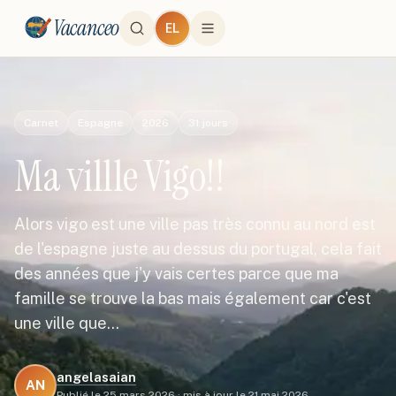
Vacanceo
EL
Carnet
Espagne
2026
31
jours
Ma villle Vigo!!
Alors vigo est une ville pas très connu au nord est
de l'espagne juste au dessus du portugal, cela fait
des années que j'y vais certes parce que ma
famille se trouve la bas mais également car c'est
une ville que…
angelasaian
AN
Publié le
25 mars 2026
·
mis à jour le
21 mai 2026