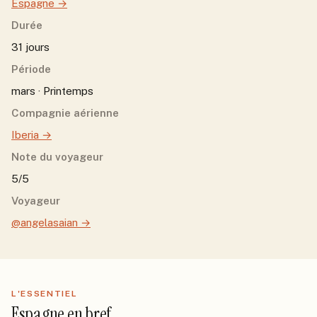
Espagne
→
Durée
31 jours
Période
mars · Printemps
Compagnie aérienne
Iberia
→
Note du voyageur
5/5
Voyageur
@angelasaian
→
L'ESSENTIEL
Espagne
en bref