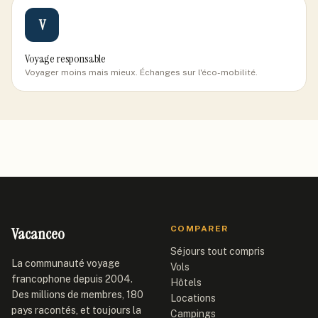
V
Voyage responsable
Voyager moins mais mieux. Échanges sur l'éco-mobilité.
Vacanceo
COMPARER
Séjours tout compris
La communauté voyage
Vols
francophone depuis 2004.
Hôtels
Des millions de membres, 180
Locations
pays racontés, et toujours la
Campings