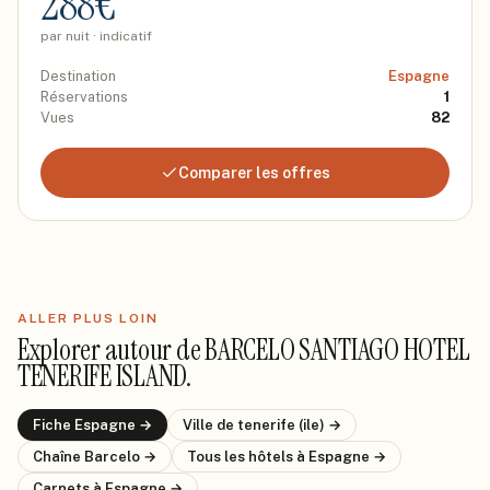
288
€
par nuit · indicatif
Destination
Espagne
Réservations
1
Vues
82
Comparer les offres
ALLER PLUS LOIN
Explorer autour de
BARCELO SANTIAGO HOTEL
TENERIFE ISLAND
.
Fiche
Espagne
→
Ville de
tenerife (ile)
→
Chaîne
Barcelo
→
Tous les hôtels
à Espagne
→
Carnets
à Espagne
→