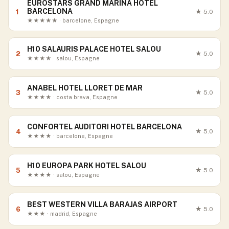
EUROSTARS GRAND MARINA HOTEL
BARCELONA
1
★
5.0
★★★★★ · barcelone, Espagne
H10 SALAURIS PALACE HOTEL SALOU
2
★
5.0
★★★★ · salou, Espagne
ANABEL HOTEL LLORET DE MAR
3
★
5.0
★★★★ · costa brava, Espagne
CONFORTEL AUDITORI HOTEL BARCELONA
4
★
5.0
★★★★ · barcelone, Espagne
H10 EUROPA PARK HOTEL SALOU
5
★
5.0
★★★★ · salou, Espagne
BEST WESTERN VILLA BARAJAS AIRPORT
6
★
5.0
★★★ · madrid, Espagne