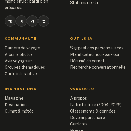
même envie : partir bien
Stations de ski
préparés.
fb
ig
yt
tt
COMMUNAUTÉ
OUTILS IA
Carnets de voyage
Suggestions personnalisées
Albums photos
Planificateur jour-par-jour
Avis voyageurs
Résumé de carnet
Groupes thématiques
Recherche conversationnelle
Carte interactive
INSPIRATIONS
VACANCEO
Magazine
À propos
Destinations
Notre histoire (2004-2026)
Climat & météo
Classements & données
Devenir partenaire
Carrières
Presse