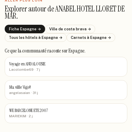
ALLER PLUS LOIN
Explorer autour de
ANABEL HOTEL LLORET DE
MAR
.
Fiche
Espagne
→
Ville de
costa brava
→
Tous les hôtels
à Espagne
→
Carnets
à Espagne
→
Ce que la communauté raconte
sur Espagne
.
Voyage en ANDALOUSIE
Lacolombe69
· 7 j
Ma villle Vigo!!
angelasaian
· 31 j
WE BARCELONE ETE 2007
MARIEKIM
· 2 j