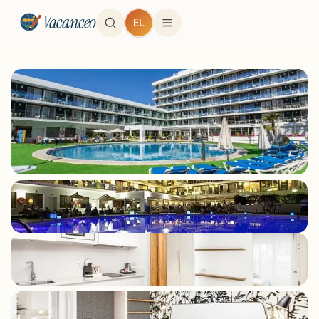
Vacanceo
EL