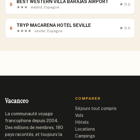
BEST WESTERN VILLA BARAJAS AIRPORT
5
★
5.0
★★★ · madrid, Espagne
TRYP MACARENA HOTEL SEVILLE
6
★
5.0
★★★★ · seville, Espagne
Vacanceo
COMPARER
Séjours tout compris
La communauté voyage
Vols
francophone depuis 2004.
Hôtels
Des millions de membres, 180
Locations
pays racontés, et toujours la
Campings