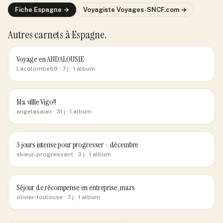
Fiche
Espagne
→
Voyagiste
Voyages-SNCF.com
→
Autres carnets
à Espagne
.
Voyage en ANDALOUSIE
Lacolombe69
· 7 j
· 1 album
Ma villle Vigo!!
angelasaian
· 31 j
· 1 album
3 jours intense pour progresser - décembre
skieur-progressant
· 3 j
· 1 album
Séjour de récompense en entreprise, mars
olivier-toulouse
· 7 j
· 1 album