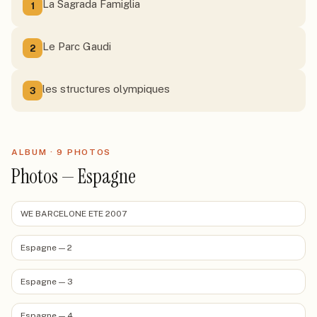
La Sagrada Famiglia
1
Le Parc Gaudi
2
les structures olympiques
3
ALBUM ·
9
PHOTO
S
Photos — Espagne
WE BARCELONE ETE 2007
Espagne — 2
Espagne — 3
Espagne — 4