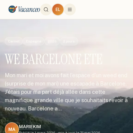
Vacanceo
EL
Carnet
Espagne
2026
2
jours
WE BARCELONE ETE
Mon mari et moi avons fait l'espace d'un weed end
(surprise de mon mari) une escapade à Barcelone.
J'étais pour ma part déjà allée dans cette
magnifique grande ville que je souhaitaits revoir à
nouveau. Barcelone a…
MARIEKIM
MA
Publié le
1 mars 2026
·
mis à jour le
21 mai 2026