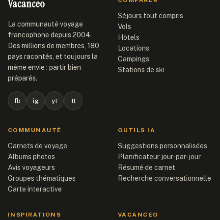
Vacanceo
COMPARER
Séjours tout compris
La communauté voyage
Vols
francophone depuis 2004.
Hôtels
Des millions de membres, 180
Locations
pays racontés, et toujours la
Campings
même envie : partir bien
Stations de ski
préparés.
fb
ig
yt
tt
COMMUNAUTÉ
OUTILS IA
Carnets de voyage
Suggestions personnalisées
Albums photos
Planificateur jour-par-jour
Avis voyageurs
Résumé de carnet
Groupes thématiques
Recherche conversationnelle
Carte interactive
INSPIRATIONS
VACANCEO