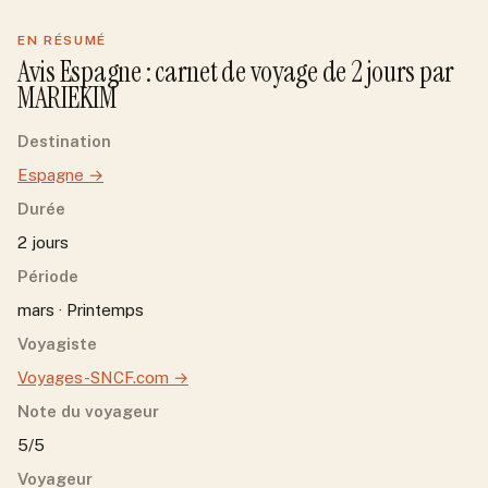
EN RÉSUMÉ
Avis
Espagne
: carnet de voyage de
2
jour
s
par
MARIEKIM
Destination
Espagne
→
Durée
2 jours
Période
mars · Printemps
Voyagiste
Voyages-SNCF.com
→
Note du voyageur
5/5
Voyageur