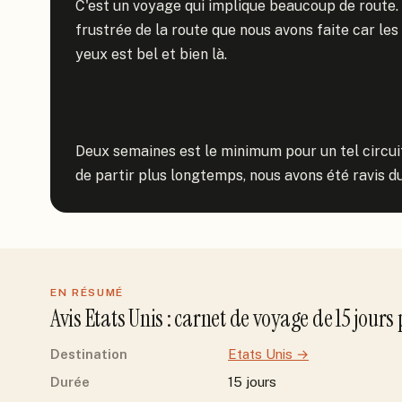
C'est un voyage qui implique beaucoup de route. M
frustrée de la route que nous avons faite car les 
yeux est bel et bien là.

Deux semaines est le minimum pour un tel circui
de partir plus longtemps, nous avons été ravis d
EN RÉSUMÉ
Avis
Etats Unis
: carnet de voyage de
15
jour
s
Destination
Etats Unis
→
Durée
15 jours