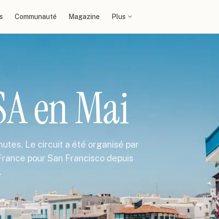
s
Communauté
Magazine
Plus
SA en Mai
utes. Le circuit a été organisé par
r France pour San Francisco depuis
…