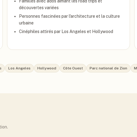
Familles avec ados aimant les road trips et
découvertes variées
Personnes fascinées par l'architecture et la culture
urbaine
Cinéphiles attirés par Los Angeles et Hollywood
s
Los Angeles
Hollywood
Côte Ouest
Parc national de Zion
M
tion.