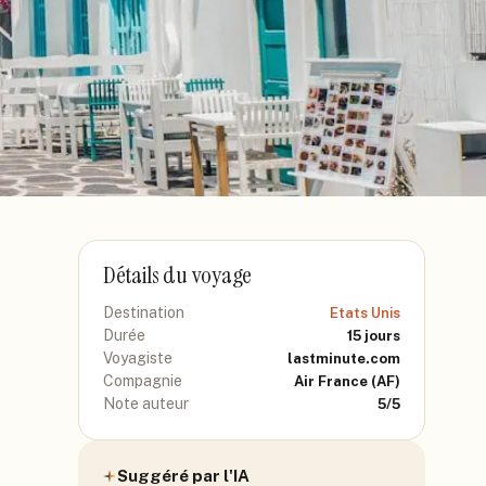
Détails du voyage
Destination
Etats Unis
Durée
15
jours
Voyagiste
lastminute.com
Compagnie
Air France
(AF)
Note auteur
5
/5
Suggéré par l'IA