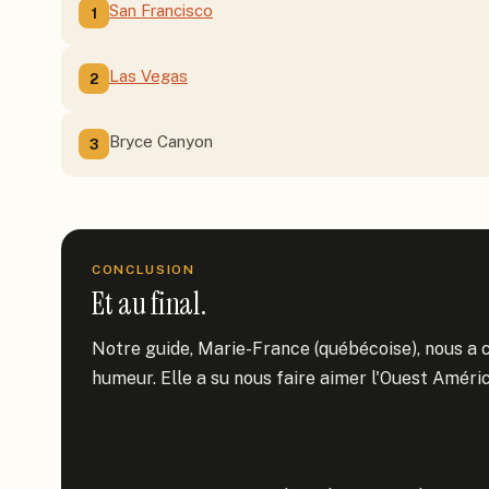
San Francisco
1
Las Vegas
2
Bryce Canyon
3
CONCLUSION
Et au final.
Notre guide, Marie-France (québécoise), nous a c
humeur. Elle a su nous faire aimer l'Ouest América