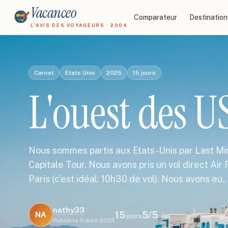
Vacanceo
Comparateur
Destination
L'AVIS DES VOYAGEURS · 2004
Carnet
Etats Unis
2025
15
jours
L'ouest des U
Nous sommes partis aux Etats-Unis par Last Min
Capitale Tour. Nous avons pris un vol direct Ai
Paris (c'est idéal: 10h30 de vol). Nous avons eu
nathy33
15
5
/5
NA
jours
Publié le
11 avril 2025