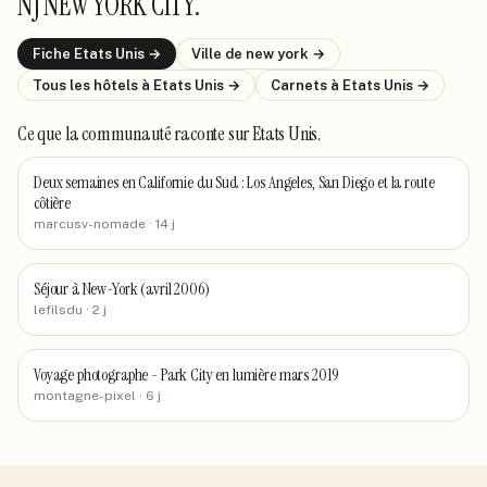
NJ NEW YORK CITY
.
Fiche
Etats Unis
→
Ville de
new york
→
Tous les hôtels
à Etats Unis
→
Carnets
à Etats Unis
→
Ce que la communauté raconte
sur Etats Unis
.
Deux semaines en Californie du Sud : Los Angeles, San Diego et la route
côtière
marcusv-nomade
· 14 j
Séjour à New-York (avril 2006)
lefilsdu
· 2 j
Voyage photographe - Park City en lumière mars 2019
montagne-pixel
· 6 j