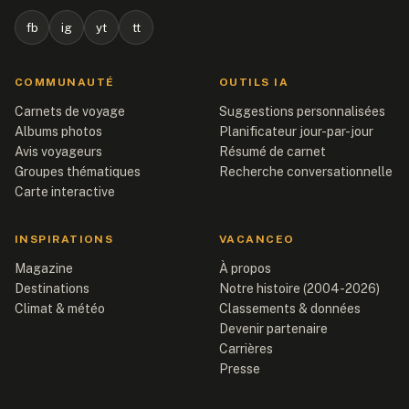
fb
ig
yt
tt
COMMUNAUTÉ
OUTILS IA
Carnets de voyage
Suggestions personnalisées
Albums photos
Planificateur jour-par-jour
Avis voyageurs
Résumé de carnet
Groupes thématiques
Recherche conversationnelle
Carte interactive
INSPIRATIONS
VACANCEO
Magazine
À propos
Destinations
Notre histoire (2004-2026)
Climat & météo
Classements & données
Devenir partenaire
Carrières
Presse