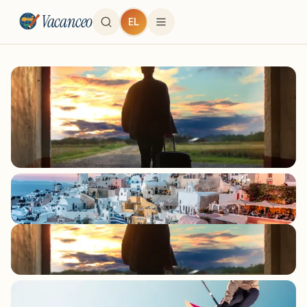
Vacanceo
EL