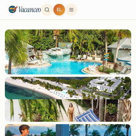
Vacanceo
EL