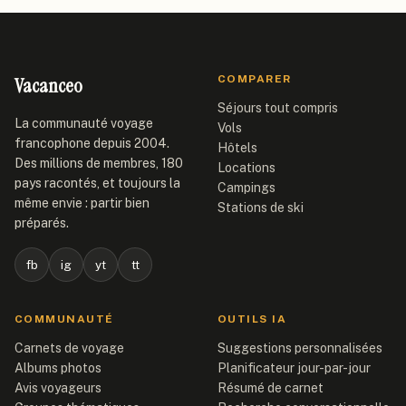
Vacanceo
COMPARER
Séjours tout compris
La communauté voyage
Vols
francophone depuis 2004.
Hôtels
Des millions de membres, 180
Locations
pays racontés, et toujours la
Campings
même envie : partir bien
Stations de ski
préparés.
fb
ig
yt
tt
COMMUNAUTÉ
OUTILS IA
Carnets de voyage
Suggestions personnalisées
Albums photos
Planificateur jour-par-jour
Avis voyageurs
Résumé de carnet