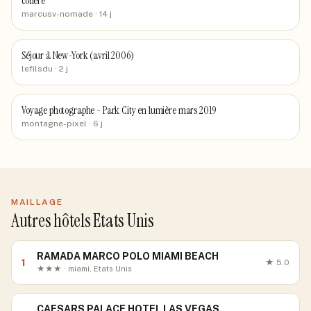
côtière
marcusv-nomade
· 14 j
Séjour à New-York (avril 2006)
lefilsdu
· 2 j
Voyage photographe - Park City en lumière mars 2019
montagne-pixel
· 6 j
MAILLAGE
Autres hôtels Etats Unis
RAMADA MARCO POLO MIAMI BEACH
1
★
5.0
★★★ · miami, Etats Unis
CAESARS PALACE HOTEL LAS VEGAS