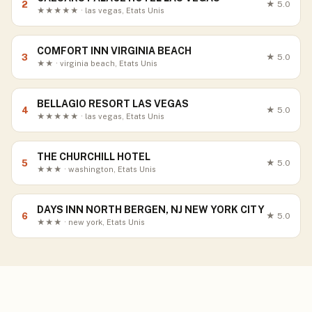
2
★
5.0
★★★★★ · las vegas, Etats Unis
COMFORT INN VIRGINIA BEACH
3
★
5.0
★★ · virginia beach, Etats Unis
BELLAGIO RESORT LAS VEGAS
4
★
5.0
★★★★★ · las vegas, Etats Unis
THE CHURCHILL HOTEL
5
★
5.0
★★★ · washington, Etats Unis
DAYS INN NORTH BERGEN, NJ NEW YORK CITY
6
★
5.0
★★★ · new york, Etats Unis