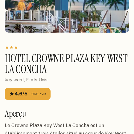
★
★
★
HOTEL CROWNE PLAZA KEY WEST
LA CONCHA
key west, Etats Unis
★
4.6
/5
·
1 966
avis
Aperçu
Le Crowne Plaza Key West La Concha est un
établissement trois étoiles situé au cœur de Key West,