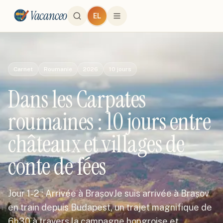
Vacanceo
EL
Carnet
Roumanie
2026
10
jours
Dans les Carpates
roumaines : 10 jours entre
châteaux et villages de
conte de fées
Jour 1-2 : Arrivée à BrașovJe suis arrivée à Brașov
en train depuis Budapest, un trajet magnifique de
6h30 à travers la campagne hongroise et