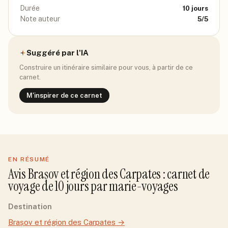
Durée
10
jours
Note auteur
5
/5
Suggéré par l'IA
Construire un itinéraire similaire pour vous, à partir de ce
carnet.
M'inspirer de ce carnet
EN RÉSUMÉ
Avis
Brașov et région des Carpates
: carnet de
voyage de
10
jour
s
par
marie-voyages
Destination
Brașov et région des Carpates
→