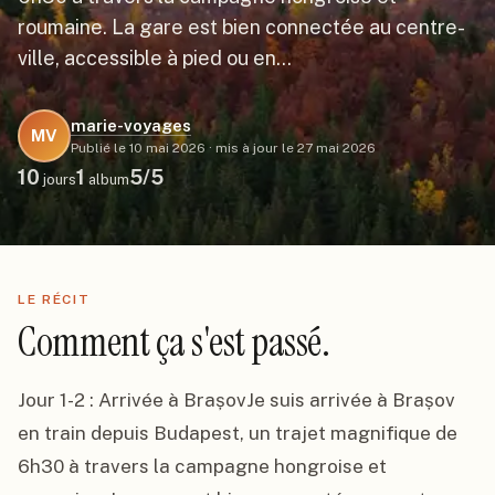
roumaine. La gare est bien connectée au centre-
ville, accessible à pied ou en…
marie-voyages
MV
Publié le
10 mai 2026
·
mis à jour le
27 mai 2026
10
1
5
/5
jours
album
LE RÉCIT
Comment ça s'est passé.
Jour 1-2 : Arrivée à BrașovJe suis arrivée à Brașov 
en train depuis Budapest, un trajet magnifique de 
6h30 à travers la campagne hongroise et 