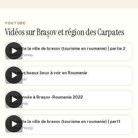
YOUTUBE
Vidéos sur Brașov et région des Carpates
On visite la ville de brasov (tourisme en roumanie) | partie 2
▶
Miame Prossy
Les plus beaux lieux à voir en Roumanie
▶
Partir.com
Randonnée à Brașov -Roumanie 2022
▶
Nbek Geek
On visite la ville de brasov (tourisme en roumanie) | part1
▶
Miame Prossy