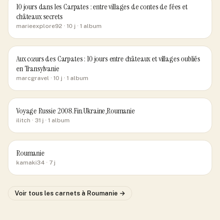
10 jours dans les Carpates : entre villages de contes de fées et
châteaux secrets
marieexplore92
· 10 j
· 1 album
Aux cœurs des Carpates : 10 jours entre châteaux et villages oubliés
en Transylvanie
marcgravel
· 10 j
· 1 album
Voyage Russie 2008.Fin.Ukraine,Roumanie
ilitch
· 31 j
· 1 album
Roumanie
kamaki34
· 7 j
Voir tous les carnets
à Roumanie
→