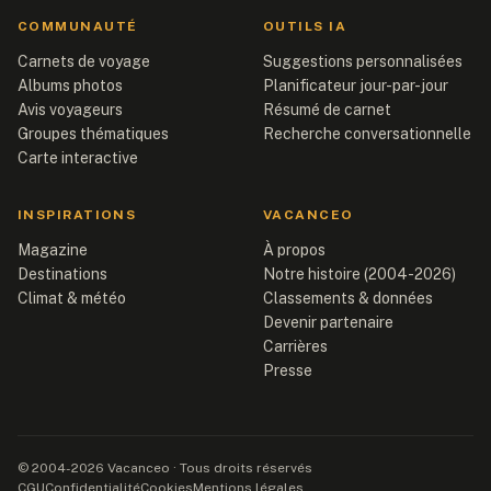
COMMUNAUTÉ
OUTILS IA
Carnets de voyage
Suggestions personnalisées
Albums photos
Planificateur jour-par-jour
Avis voyageurs
Résumé de carnet
Groupes thématiques
Recherche conversationnelle
Carte interactive
INSPIRATIONS
VACANCEO
Magazine
À propos
Destinations
Notre histoire (2004-2026)
Climat & météo
Classements & données
Devenir partenaire
Carrières
Presse
© 2004-2026 Vacanceo · Tous droits réservés
CGU
Confidentialité
Cookies
Mentions légales