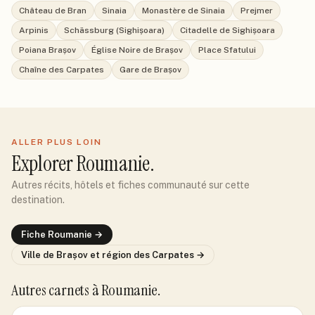
Château de Bran
Sinaia
Monastère de Sinaia
Prejmer
Arpinis
Schässburg (Sighișoara)
Citadelle de Sighișoara
Poiana Brașov
Église Noire de Brașov
Place Sfatului
Chaîne des Carpates
Gare de Brașov
ALLER PLUS LOIN
Explorer
Roumanie
.
Autres récits, hôtels et fiches communauté sur cette
destination.
Fiche
Roumanie
→
Ville de
Brașov et région des Carpates
→
Autres carnets
à Roumanie
.