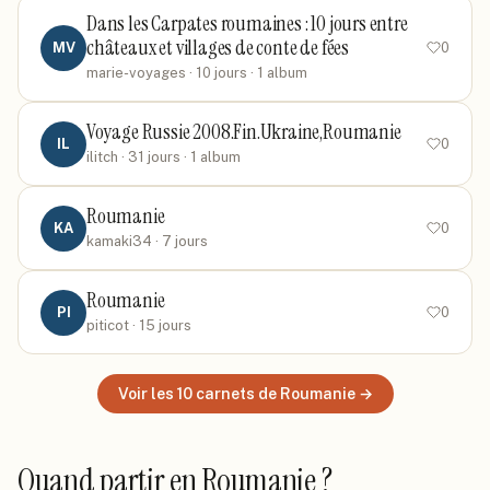
Dans les Carpates roumaines : 10 jours entre
châteaux et villages de conte de fées
MV
0
marie-voyages
· 10 jours
· 1 album
Voyage Russie 2008.Fin.Ukraine,Roumanie
IL
0
ilitch
· 31 jours
· 1 album
Roumanie
KA
0
kamaki34
· 7 jours
Roumanie
PI
0
piticot
· 15 jours
Voir les
10
carnets
de Roumanie
→
Quand partir
en Roumanie
?