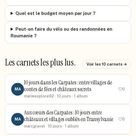
Quel est le budget moyen par jour ?
Peut-on faire du vélo ou des randonnées en
Roumanie ?
Les carnets les plus lus.
Voir les
10
carnets →
10 jours dans les Carpates : entre villages de
contes de fées et châteaux secrets
MA
0
marieexplore92
· 10 jours
· 1 album
Aux cœurs des Carpates : 10 jours entre
châteaux et villages oubliés en Transylvanie
MA
0
marcgravel
· 10 jours
· 1 album