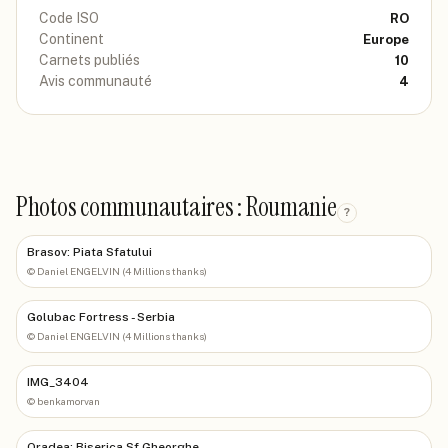
Code ISO
RO
Continent
Europe
Carnets publiés
10
Avis communauté
4
Photos communautaires : Roumanie
?
Brasov: Piata Sfatului
©
Daniel ENGELVIN (4 Millions thanks)
Golubac Fortress - Serbia
©
Daniel ENGELVIN (4 Millions thanks)
IMG_3404
©
benkamorvan
Oradea: Biserica Sf Gheorghe