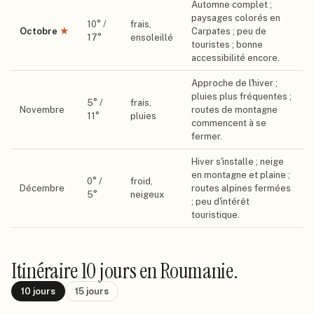
Automne complet ;
paysages colorés en
10
° /
frais,
Octobre
★
Carpates ; peu de
17
°
ensoleillé
touristes ; bonne
accessibilité encore.
Approche de l'hiver ;
pluies plus fréquentes ;
5
° /
frais,
Novembre
routes de montagne
11
°
pluies
commencent à se
fermer.
Hiver s'installe ; neige
en montagne et plaine ;
0
° /
froid,
Décembre
routes alpines fermées
5
°
neigeux
; peu d'intérêt
touristique.
Itinéraire
10 jours
en Roumanie
.
10
jours
15
jours