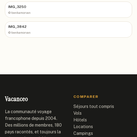
IMG_3250
©
benkamorvan
IMG_3842
©
benkamorvan
Vacanceo
COMPARER
Séjours tout compris
La communauté voyage
Vols
francophone depuis 2004.
Hôtels
Des millions de membres, 180
Locations
pays racontés, et toujours la
Campings