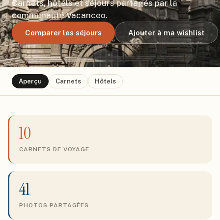
Carnets, hôtels et séjours partagés par la
communauté Vacanceo.
Comparer les séjours
Ajouter à ma wishlist
Aperçu
Carnets
Hôtels
10
CARNETS DE VOYAGE
41
PHOTOS PARTAGÉES