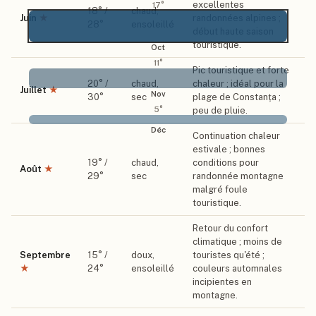
excellentes
17
°
18
° /
chaud,
Juin
★
randonnées alpines ;
28
°
ensoleillé
début haute saison
touristique.
Oct
11
°
Pic touristique et forte
20
° /
chaud,
chaleur ; idéal pour la
Juillet
★
Nov
30
°
sec
plage de Constanța ;
peu de pluie.
5
°
Déc
Continuation chaleur
estivale ; bonnes
19
° /
chaud,
conditions pour
Août
★
29
°
sec
randonnée montagne
malgré foule
touristique.
Retour du confort
climatique ; moins de
Septembre
15
° /
doux,
touristes qu'été ;
★
24
°
ensoleillé
couleurs automnales
incipientes en
montagne.