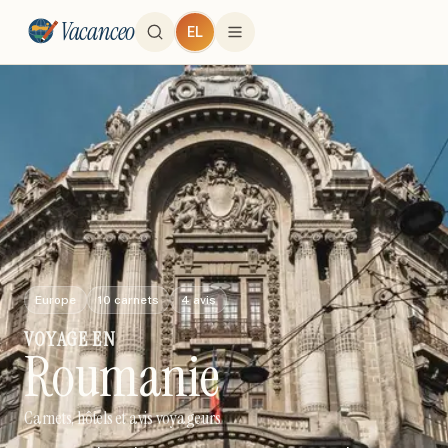
Vacanceo
EL
Europe
10
carnets
4
avis
VOYAGE
EN
Roumanie
Carnets, hôtels et avis voyageurs