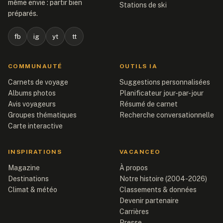
même envie : partir bien
Stations de ski
préparés.
fb
ig
yt
tt
COMMUNAUTÉ
OUTILS IA
Carnets de voyage
Suggestions personnalisées
Albums photos
Planificateur jour-par-jour
Avis voyageurs
Résumé de carnet
Groupes thématiques
Recherche conversationnelle
Carte interactive
INSPIRATIONS
VACANCEO
Magazine
À propos
Destinations
Notre histoire (2004-2026)
Climat & météo
Classements & données
Devenir partenaire
Carrières
Presse