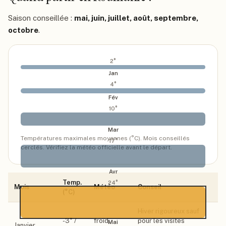
Saison conseillée :
mai, juin, juillet, août, septembre,
octobre
.
2
°
Jan
4
°
Fév
10
°
Mar
Températures maximales moyennes (°C). Mois conseillés
17
°
cerclés. Vérifiez la météo officielle avant le départ.
Avr
Temp.
24
°
Mois
Météo
Conseil
(°C)
Hiver rigoureux sauf
-3
° /
froid,
pour les visites
Mai
Janvier