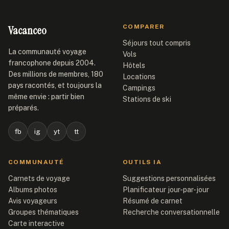
Vacanceo
COMPARER
Séjours tout compris
La communauté voyage
Vols
francophone depuis 2004.
Hôtels
Des millions de membres, 180
Locations
pays racontés, et toujours la
Campings
même envie : partir bien
Stations de ski
préparés.
fb
ig
yt
tt
COMMUNAUTÉ
OUTILS IA
Carnets de voyage
Suggestions personnalisées
Albums photos
Planificateur jour-par-jour
Avis voyageurs
Résumé de carnet
Groupes thématiques
Recherche conversationnelle
Carte interactive