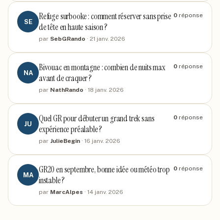
Refuge surbooke : comment réserver sans prise
0
réponse
SE
de tête en haute saison ?
par
SebGRando
·
21 janv. 2026
Bivouac en montagne : combien de nuits max
0
réponse
NA
avant de craquer ?
par
NathRando
·
18 janv. 2026
Quel GR pour débuter un grand trek sans
0
réponse
JU
expérience préalable ?
par
JulieBegin
·
16 janv. 2026
GR20 en septembre, bonne idée ou météo trop
0
réponse
MA
instable ?
par
MarcAlpes
·
14 janv. 2026