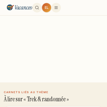
Vacanceo
EL
← Tous les groupes
Trek & randonnée
Grands treks, GR, refuges et bivouacs.
5
discussion
s
Dernière activité
14 avr. 2026
CARNETS LIÉS AU THÈME
À lire sur «
Trek & randonnée
»