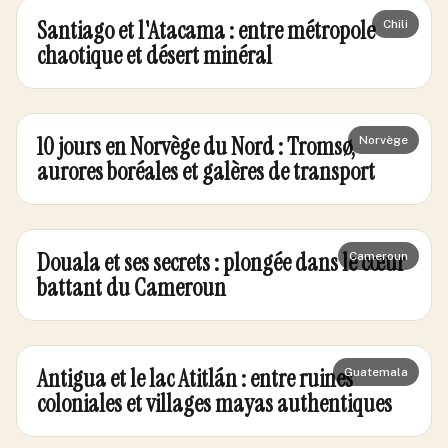
Santiago et l'Atacama : entre métropole
Chili
chaotique et désert minéral
10 jours en Norvège du Nord : Tromsø,
Norvège
aurores boréales et galères de transport
Douala et ses secrets : plongée dans le cœur
Cameroun
battant du Cameroun
Antigua et le lac Atitlán : entre ruines
Guatemala
coloniales et villages mayas authentiques