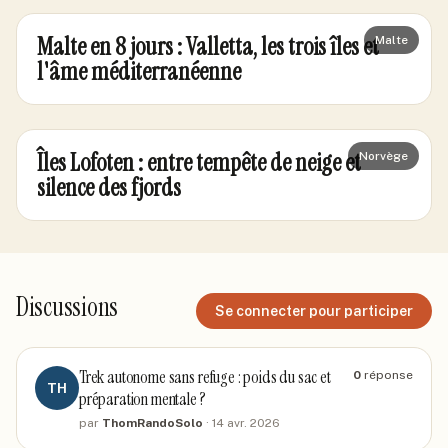
Malte en 8 jours : Valletta, les trois îles et
Malte
l'âme méditerranéenne
Îles Lofoten : entre tempête de neige et
Norvège
silence des fjords
Discussions
Se connecter pour participer
Trek autonome sans refuge : poids du sac et
0
réponse
TH
préparation mentale ?
par
ThomRandoSolo
·
14 avr. 2026