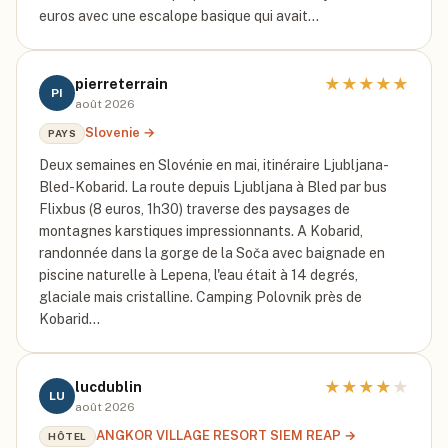
euros avec une escalope basique qui avait…
★
★
★
★
★
pierreterrain
PI
août 2026
Slovenie
→
PAYS
Deux semaines en Slovénie en mai, itinéraire Ljubljana-
Bled-Kobarid. La route depuis Ljubljana à Bled par bus
Flixbus (8 euros, 1h30) traverse des paysages de
montagnes karstiques impressionnants. A Kobarid,
randonnée dans la gorge de la Soča avec baignade en
piscine naturelle à Lepena, l'eau était à 14 degrés,
glaciale mais cristalline. Camping Polovnik près de
Kobarid…
★
★
★
★
★
lucdublin
LU
août 2026
ANGKOR VILLAGE RESORT SIEM REAP
→
HÔTEL