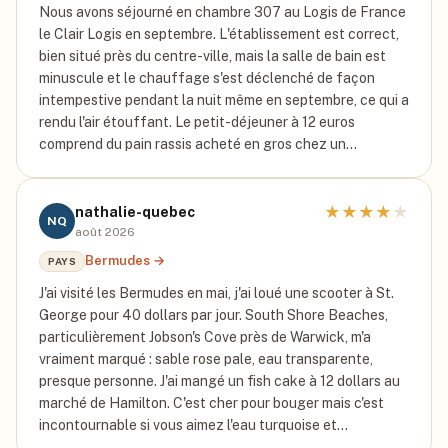
Nous avons séjourné en chambre 307 au Logis de France
le Clair Logis en septembre. L'établissement est correct,
bien situé près du centre-ville, mais la salle de bain est
minuscule et le chauffage s'est déclenché de façon
intempestive pendant la nuit même en septembre, ce qui a
rendu l'air étouffant. Le petit-déjeuner à 12 euros
comprend du pain rassis acheté en gros chez un…
★
★
★
★
★
nathalie-quebec
NQ
août 2026
Bermudes
→
PAYS
J'ai visité les Bermudes en mai, j'ai loué une scooter à St.
George pour 40 dollars par jour. South Shore Beaches,
particulièrement Jobson's Cove près de Warwick, m'a
vraiment marqué : sable rose pale, eau transparente,
presque personne. J'ai mangé un fish cake à 12 dollars au
marché de Hamilton. C'est cher pour bouger mais c'est
incontournable si vous aimez l'eau turquoise et…