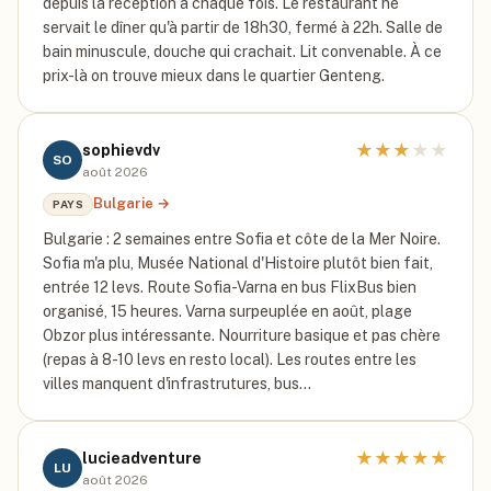
depuis la réception à chaque fois. Le restaurant ne
servait le dîner qu'à partir de 18h30, fermé à 22h. Salle de
bain minuscule, douche qui crachait. Lit convenable. À ce
prix-là on trouve mieux dans le quartier Genteng.
★
★
★
★
★
sophievdv
SO
août 2026
Bulgarie
→
PAYS
Bulgarie : 2 semaines entre Sofia et côte de la Mer Noire.
Sofia m'a plu, Musée National d'Histoire plutôt bien fait,
entrée 12 levs. Route Sofia-Varna en bus FlixBus bien
organisé, 15 heures. Varna surpeuplée en août, plage
Obzor plus intéressante. Nourriture basique et pas chère
(repas à 8-10 levs en resto local). Les routes entre les
villes manquent d'infrastrutures, bus…
★
★
★
★
★
lucieadventure
LU
août 2026