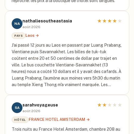
reproche: les prix à la boutique de l'hôtel sont dingues.
★
★
★
★
★
nathaliesoutheastasia
NA
août 2026
Laos
→
PAYS
J'ai passé 12 jours au Laos en passant par Luang Prabang,
Vientiane puis Savannakhet. Les billes de tuk-tuk
coûtent entre 20 et 50 centimes de dollar par trajet en
ville. Le bus couchette Vientiane-Savannakhet (13
heures) nous a coûté 10 dollars et il y avait des cafards. À
Luang Prabang, l'aumône aux moines vers 5h30 du matin
au temple Xieng Thong m'a vraiment marquée. Les…
★
★
★
★
★
sarahvoyageuse
SA
août 2026
FRANCE HOTEL AMSTERDAM
→
HÔTEL
Trois nuits au France Hotel Amsterdam, chambre 208 au