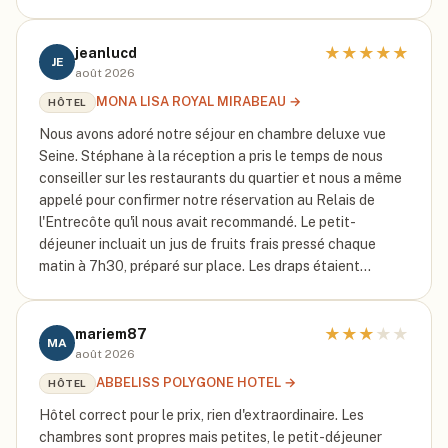
★
★
★
★
★
jeanlucd
JE
août 2026
MONA LISA ROYAL MIRABEAU
→
HÔTEL
Nous avons adoré notre séjour en chambre deluxe vue
Seine. Stéphane à la réception a pris le temps de nous
conseiller sur les restaurants du quartier et nous a même
appelé pour confirmer notre réservation au Relais de
l'Entrecôte qu'il nous avait recommandé. Le petit-
déjeuner incluait un jus de fruits frais pressé chaque
matin à 7h30, préparé sur place. Les draps étaient…
★
★
★
★
★
mariem87
MA
août 2026
ABBELISS POLYGONE HOTEL
→
HÔTEL
Hôtel correct pour le prix, rien d'extraordinaire. Les
chambres sont propres mais petites, le petit-déjeuner