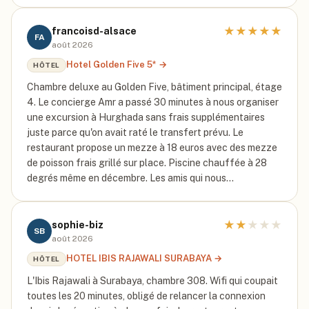
★
★
★
★
★
francoisd-alsace
FA
août 2026
Hotel Golden Five 5*
→
HÔTEL
Chambre deluxe au Golden Five, bâtiment principal, étage
4. Le concierge Amr a passé 30 minutes à nous organiser
une excursion à Hurghada sans frais supplémentaires
juste parce qu'on avait raté le transfert prévu. Le
restaurant propose un mezze à 18 euros avec des mezze
de poisson frais grillé sur place. Piscine chauffée à 28
degrés même en décembre. Les amis qui nous…
★
★
★
★
★
sophie-biz
SB
août 2026
HOTEL IBIS RAJAWALI SURABAYA
→
HÔTEL
L'Ibis Rajawali à Surabaya, chambre 308. Wifi qui coupait
toutes les 20 minutes, obligé de relancer la connexion