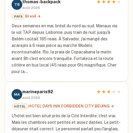
★
★
★
★
★
thomas-backpack
TB
août 2026
Bresil
→
PAYS
Deux semaines en mai, brésil du nord au sud. Manaus via
le vol TAP depuis Lisbonne, puis train de nuit jusqu'à
Belém coûtait 185 reais. À Salvador, j'ai mangé des
acarajés à 6 reais pièce au marché Modelo,
incontournable. Rio, la praia de Copacabana le matin
avant 8h c'est encore tranquille. Fortaleza et la route
côtière en bus local (45 reais pour 6h) magnifique. Cher
pour la…
★
★
★
★
★
marineparis92
MA
août 2026
HOTEL DAYS INN FORBIDDEN CITY BEIJING
→
HÔTEL
L'hôtel est bien situé près de la Cité Interdite, c'est vrai.
Mais les chambres sont petites et assez datées. Le petit-
déjeuner était correct. Le personnel parlait peu l'anglais,