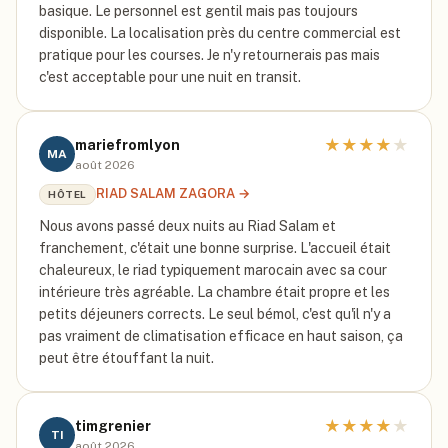
basique. Le personnel est gentil mais pas toujours
disponible. La localisation près du centre commercial est
pratique pour les courses. Je n'y retournerais pas mais
c'est acceptable pour une nuit en transit.
★
★
★
★
★
mariefromlyon
MA
août 2026
RIAD SALAM ZAGORA
→
HÔTEL
Nous avons passé deux nuits au Riad Salam et
franchement, c'était une bonne surprise. L'accueil était
chaleureux, le riad typiquement marocain avec sa cour
intérieure très agréable. La chambre était propre et les
petits déjeuners corrects. Le seul bémol, c'est qu'il n'y a
pas vraiment de climatisation efficace en haut saison, ça
peut être étouffant la nuit.
★
★
★
★
★
timgrenier
TI
août 2026