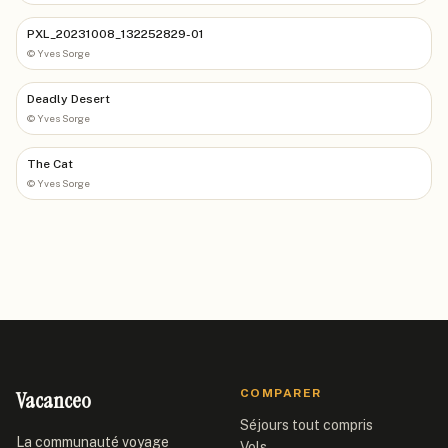
PXL_20231008_132252829-01
©
Yves Sorge
Deadly Desert
©
Yves Sorge
The Cat
©
Yves Sorge
Vacanceo
COMPARER
Séjours tout compris
La communauté voyage
Vols