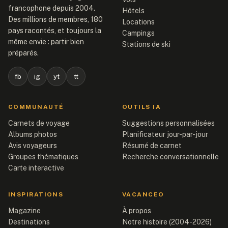
francophone depuis 2004.
Hôtels
Des millions de membres, 180
Locations
pays racontés, et toujours la
Campings
même envie : partir bien
Stations de ski
préparés.
fb
ig
yt
tt
COMMUNAUTÉ
OUTILS IA
Carnets de voyage
Suggestions personnalisées
Albums photos
Planificateur jour-par-jour
Avis voyageurs
Résumé de carnet
Groupes thématiques
Recherche conversationnelle
Carte interactive
INSPIRATIONS
VACANCEO
Magazine
À propos
Destinations
Notre histoire (2004-2026)