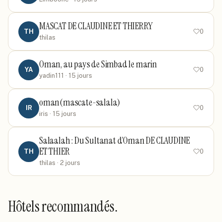
MASCAT DE CLAUDINE ET THIERRY
TH
0
thilas
Oman, au pays de Simbad le marin
YA
0
yadin111
· 15 jours
oman(mascate-salala)
IR
0
iris
· 15 jours
Salaalah : Du Sultanat d’Oman DE CLAUDINE
ET THIER
TH
0
thilas
· 2 jours
Hôtels recommandés.