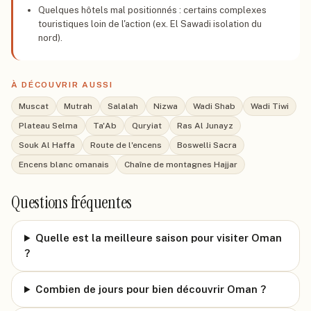
Quelques hôtels mal positionnés : certains complexes
touristiques loin de l'action (ex. El Sawadi isolation du
nord).
À DÉCOUVRIR AUSSI
Muscat
Mutrah
Salalah
Nizwa
Wadi Shab
Wadi Tiwi
Plateau Selma
Ta'Ab
Quryiat
Ras Al Junayz
Souk Al Haffa
Route de l'encens
Boswelli Sacra
Encens blanc omanais
Chaîne de montagnes Hajjar
Questions fréquentes
Quelle est la meilleure saison pour visiter Oman
?
Combien de jours pour bien découvrir Oman ?