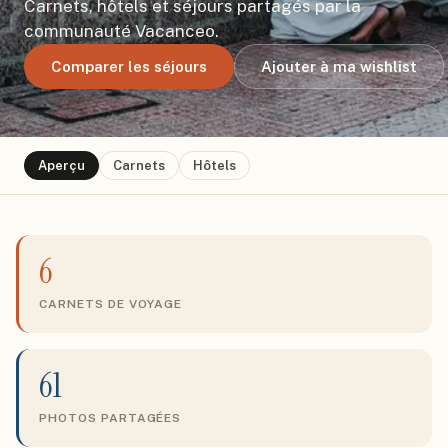
Carnets, hôtels et séjours partagés par la
communauté Vacanceo.
Comparer les séjours
Ajouter à ma wishlist
Aperçu
Carnets
Hôtels
6
CARNETS DE VOYAGE
61
PHOTOS PARTAGÉES