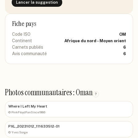
Lancer la suggestion
Fiche pays
Code ISO
OM
Continent
Afrique du nord - Moyen orient
Carnets publiés
6
Avis communauté
6
Photos communautaires : Oman
?
Where I Left My Heart
©
PinkFloydFanSince1986
PXL_20231012_111633512-01
©
Yves Sorge