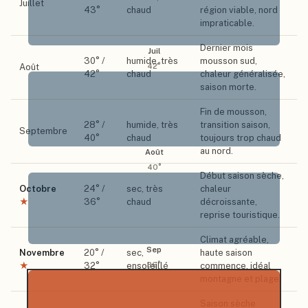
Juillet
43
°
chaud
région viable, nord
impraticable.
Dernier mois
Juil
30
° /
humide, très
mousson sud,
42
°
Août
42
°
chaud
chaleur généralisée,
saison morte.
Fin de mousson,
28
° /
humide, très
transition saison,
Septembre
40
°
chaud
toujours trop chaud
au nord.
Août
40
°
Début saison sèche,
Octobre
24
° /
sec, très
chaleur
★
36
°
chaud
décroissante,
reprise touristique.
Climat agréable,
Sep
Novembre
20
° /
sec,
haute saison
36
°
★
32
°
ensoleillé
commence, idéal
montagne et plage.
Saison sèche