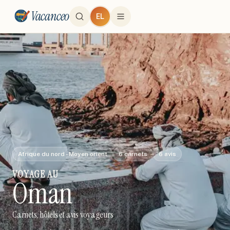
Vacanceo
EL
Afrique du nord - Moyen orient
6
carnets
6
avis
VOYAGE
AU
Oman
Carnets, hôtels et avis voyageurs