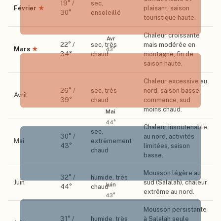
19
° /
sec,
Février
★
plaisant, saison
30
°
ensoleillé
touristique haute.
Chaleur croissante
Avr
22
° /
sec, très
mais modérée en
Mars
★
43
°
34
°
chaud
montagne, fin de
saison haute.
Chaleur excessive au
26
° /
sec, très
nord, saison basse
Avril
39
°
chaud
commence, sud
moins chaud.
Mai
44
°
Chaleur insoutenable
sec,
30
° /
au nord, activités
Mai
extrêmement
43
°
limitées, saison
chaud
basse.
Mousson légère au
32
° /
humide, très
Juin
sud (Salalah), chaleur
Juin
44
°
chaud
extrême au nord.
43
°
Mousson persistante
31
° /
humide, très
à Salalah seule