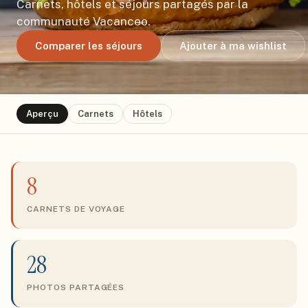
Carnets, hôtels et séjours partagés par la
communauté Vacanceo.
Comparer les séjours
Ajouter à ma wishlist
Aperçu
Carnets
Hôtels
8
CARNETS DE VOYAGE
28
PHOTOS PARTAGÉES