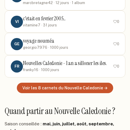
marcbretagne42
· 12 jours
· 1 album
c'etait en fevrier 2005...
VI
0
vitamine7
· 31 jours
voyage nouméa
GE
0
georgio7976
· 1000 jours
Nouvelles Caledonie - 1 an a silloner les iles.
FR
0
franky16
· 1000 jours
Voir les
8
carnets
du Nouvelle Caledonie
→
Quand partir
au Nouvelle Caledonie
?
Saison conseillée :
mai, juin, juillet, août, septembre,