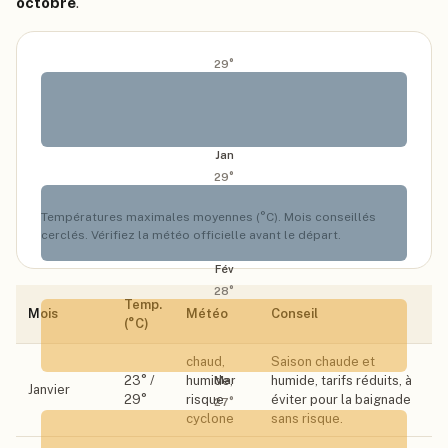
octobre
.
29
°
Jan
29
°
Températures maximales moyennes (°C). Mois conseillés
cerclés. Vérifiez la météo officielle avant le départ.
Fév
28
°
Temp.
Mois
Météo
Conseil
(°C)
chaud,
Saison chaude et
23
° /
humide,
humide, tarifs réduits, à
Mar
Janvier
29
°
risque
éviter pour la baignade
27
°
cyclone
sans risque.