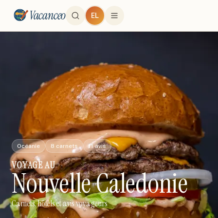
Vacanceo
EL
Océanie
8
carnets
11
avis
VOYAGE
AU
Nouvelle Caledonie
Carnets, hôtels et avis voyageurs