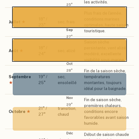
les activités.
25
°
Plus frais de l'année,
18
° /
conditions marines
Juillet
★
sec, frais
23
°
optimales, haute saison
Sep
touristique.
27
°
Saison sèche
18
° /
persistante, vent alizé
Août
★
sec, alizé
24
°
modéré, excellente
visibilité sous-marine.
Oct
28
°
Fin de la saison sèche,
Septembre
19
° /
sec,
températures
★
25
°
ensoleillé
montantes, toujours
idéal pour la baignade.
Nov
Fin de saison sèche,
29
°
premières chaleurs,
21
° /
transition,
Octobre
★
conditions encore
27
°
chaud
favorables avant saison
humide.
Déc
Début de saison chaude