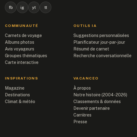
fb
ig
yt
tt
COMMUNAUTÉ
OUTILS IA
Carnets de voyage
Suggestions personnalisées
Albums photos
Planificateur jour-par-jour
Avis voyageurs
Résumé de carnet
Groupes thématiques
Recherche conversationnelle
Carte interactive
INSPIRATIONS
VACANCEO
Magazine
À propos
Destinations
Notre histoire (2004-2026)
Climat & météo
Classements & données
Devenir partenaire
Carrières
Presse