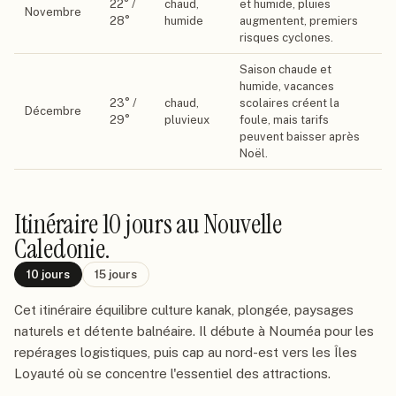
22
° /
chaud,
et humide, pluies
Novembre
28
°
humide
augmentent, premiers
risques cyclones.
Saison chaude et
humide, vacances
23
° /
chaud,
scolaires créent la
Décembre
29
°
pluvieux
foule, mais tarifs
peuvent baisser après
Noël.
Itinéraire
10 jours
au Nouvelle
Caledonie
.
10
jours
15
jours
Cet itinéraire équilibre culture kanak, plongée, paysages
naturels et détente balnéaire. Il débute à Nouméa pour les
repérages logistiques, puis cap au nord-est vers les Îles
Loyauté où se concentre l'essentiel des attractions.