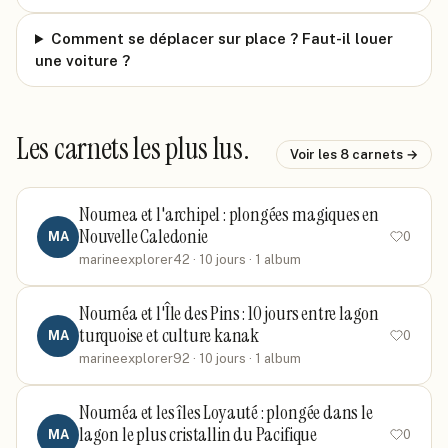
Comment se déplacer sur place ? Faut-il louer
une voiture ?
Les carnets les plus lus.
Voir les
8
carnets →
Noumea et l'archipel : plongées magiques en
Nouvelle Caledonie
MA
0
marineexplorer42
· 10 jours
· 1 album
Nouméa et l'Île des Pins : 10 jours entre lagon
turquoise et culture kanak
MA
0
marineexplorer92
· 10 jours
· 1 album
Nouméa et les îles Loyauté : plongée dans le
lagon le plus cristallin du Pacifique
MA
0