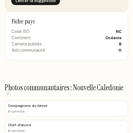
Lancer la suggestion
Fiche pays
Code ISO
NC
Continent
Océanie
Carnets publiés
8
Avis communauté
11
Photos communautaires : Nouvelle Caledonie
?
Compagnons du devoir
©
uphillblok
Chef-d'œuvre
©
uphillblok