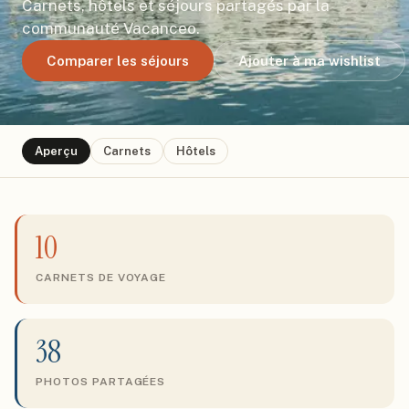
Carnets, hôtels et séjours partagés par la
communauté Vacanceo.
Comparer les séjours
Ajouter à ma wishlist
Aperçu
Carnets
Hôtels
10
CARNETS DE VOYAGE
38
PHOTOS PARTAGÉES