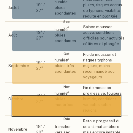
humide,
19
° /
pluies, risques accrus
Juillet
pluies
27
°
de typhons, visibilité
abondantes
réduite en plongée
Sep
Saison mousson
27
°
humide,
19
° /
active, conditions
Août
pluies
27
°
difficiles pour activités
abondantes
côtières et plongée
Oct
Pic de mousson et
humide,
risques typhons
28
°
19
° /
Septembre
pluies très
majeurs, moins
27
°
abondantes
recommandé pour
voyageurs
Nov
Fin de mousson
humide,
progressive, toujours
27
°
19
° /
Octobre
pluies
humide, conditions
27
°
modérées
variables selon
régions
Déc
Retour progressif du
18
° /
transition
sec, climat améliore
Novembre
28
°
vers sec
mais encore instable