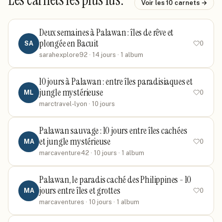
Voir les
10
carnets →
Deux semaines à Palawan : îles de rêve et
plongée en Bacuit
SA
0
sarahexplore92
· 14 jours
· 1 album
10 jours à Palawan : entre îles paradisiaques et
jungle mystérieuse
ML
0
marctravel-lyon
· 10 jours
Palawan sauvage : 10 jours entre îles cachées
et jungle mystérieuse
MA
0
marcaventure42
· 10 jours
· 1 album
Palawan, le paradis caché des Philippines - 10
jours entre îles et grottes
MA
0
marcaventures
· 10 jours
· 1 album