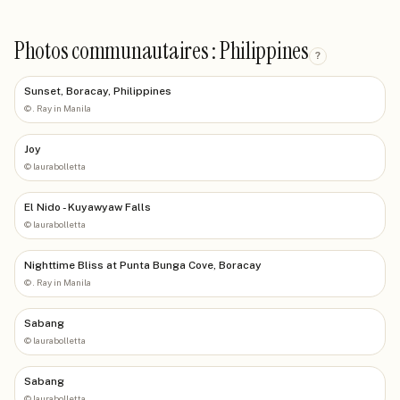
Photos communautaires : Philippines
?
Sunset, Boracay, Philippines
©
. Ray in Manila
Joy
©
laurabolletta
El Nido - Kuyawyaw Falls
©
laurabolletta
Nighttime Bliss at Punta Bunga Cove, Boracay
©
. Ray in Manila
Sabang
©
laurabolletta
Sabang
©
laurabolletta