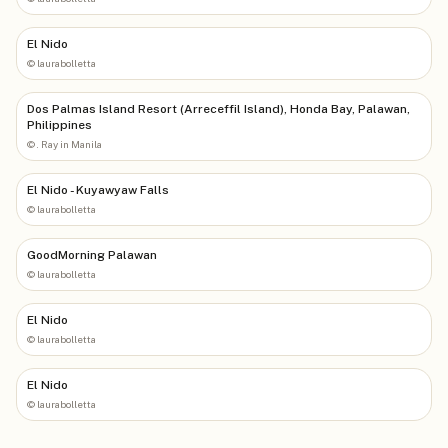
El Nido
©
laurabolletta
Dos Palmas Island Resort (Arreceffil Island), Honda Bay, Palawan,
Philippines
©
. Ray in Manila
El Nido - Kuyawyaw Falls
©
laurabolletta
GoodMorning Palawan
©
laurabolletta
El Nido
©
laurabolletta
El Nido
©
laurabolletta