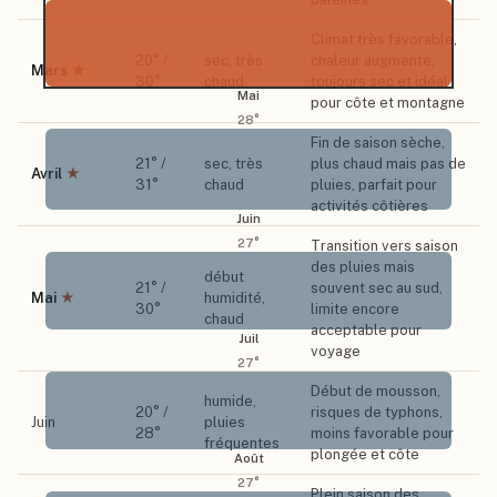
Climat très favorable,
20
° /
sec, très
chaleur augmente,
Mars
★
30
°
chaud
toujours sec et idéal
Mai
pour côte et montagne
28
°
Fin de saison sèche,
21
° /
sec, très
plus chaud mais pas de
Avril
★
31
°
chaud
pluies, parfait pour
activités côtières
Juin
27
°
Transition vers saison
des pluies mais
début
21
° /
souvent sec au sud,
Mai
★
humidité,
30
°
limite encore
chaud
acceptable pour
Juil
voyage
27
°
Début de mousson,
humide,
20
° /
risques de typhons,
Juin
pluies
28
°
moins favorable pour
fréquentes
plongée et côte
Août
27
°
Plein saison des