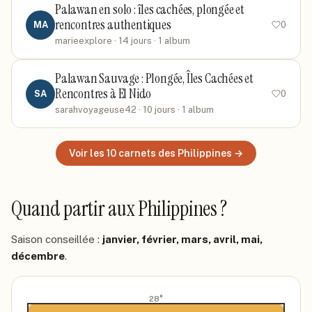
Palawan en solo : îles cachées, plongée et
rencontres authentiques
MA
0
marieexplore
· 14 jours
· 1 album
Palawan Sauvage : Plongée, Îles Cachées et
Rencontres à El Nido
SA
0
sarahvoyageuse42
· 10 jours
· 1 album
Voir les
10
carnets
des Philippines
→
Quand partir
aux Philippines
?
Saison conseillée :
janvier, février, mars, avril, mai,
décembre
.
28
°