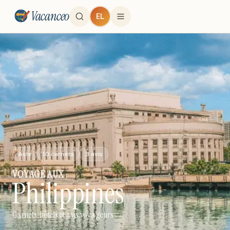
Vacanceo
EL
Asie
10
carnets
3
avis
VOYAGE
AUX
Philippines
Carnets, hôtels et avis voyageurs