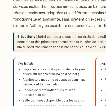
avec des espaces publics lumineux et une atmosphèr
services incluent un restaurant sur place, un bar, une
réunion modernes, adaptées aux différents besoins 
fonctionnelle et apaisante, sans prétention excessiv
explorer Aalborg ou assister à des rendez-vous prof
Situation :
L'hôtel occupe une position centrale dans Aal
centrale et des principaux commerces et musées de la ville.
km au nord, facilement accessible par bus ou taxi en 15-20
Points forts
Poin
Emplacement central à proximité de la gare
et des attractions principales d'Aalborg
Architecture moderne et espaces communs
P
lumineux et fonctionnels
Service de restauration sur site avec
restaurant et bar
p
Salle de fitness disponible pour les clients
i