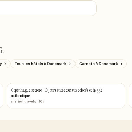
G
.
y
→
Tous les hôtels
à Danemark
→
Carnets
à Danemark
→
Copenhague secrète : 10 jours entre canaux colorés et hygge
authentique
mariev-travels
· 10 j