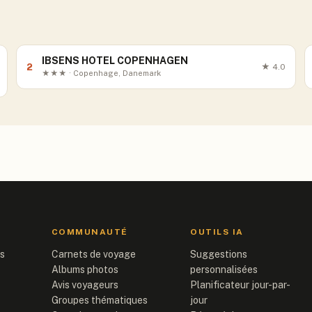
IBSENS HOTEL COPENHAGEN
2
★
4.0
★★★ · Copenhage, Danemark
COMMUNAUTÉ
OUTILS IA
is
Carnets de voyage
Suggestions
Albums photos
personnalisées
Avis voyageurs
Planificateur jour-par-
Groupes thématiques
jour