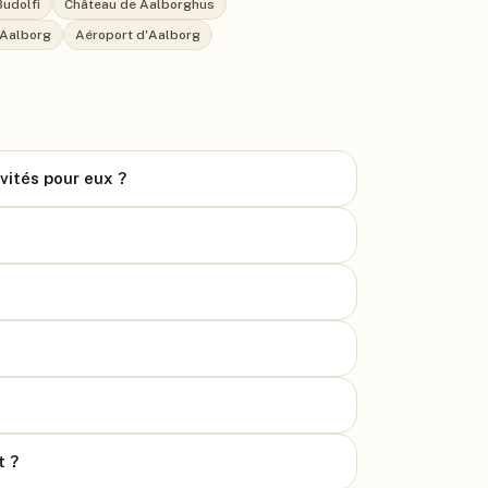
Budolfi
Château de Aalborghus
'Aalborg
Aéroport d'Aalborg
ivités pour eux ?
t ?