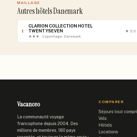
MAILLAGE
Autres hôtels Danemark
CLARION COLLECTION HOTEL
TWENTYSEVEN
1
★
5.0
★★★ · Copenhage, Danemark
Vacanceo
COMPARER
Séjours tout compr
La communauté voyage
Vols
francophone depuis 2004. Des
Hôtels
millions de membres, 180 pays
Locations