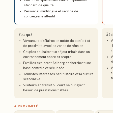
Chambres spacieuses avec équipements
standard de qualité
Personnel multilingue et service de
conciergerie attentif
Pour qui ?
À évi
Voyageurs d'affaires en quête de confort et
V
de proximité avec les zones de réunion
:
s
Couples souhaitant un séjour urbain dans un
environnement sobre et propre
V
d
Familles explorant Aalborg et cherchant une
base centrale et sécurisée
V
e
Touristes intéressés par l'histoire et la culture
f
scandinave
Visiteurs en transit ou court séjour ayant
besoin de prestations fiables
À PROXIMITÉ