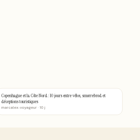
Copenhague et la Côte Nord : 10 jours entre vélos, smørrebrød et
déceptions touristiques
marcalex-voyageur
· 10 j