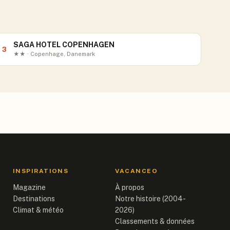
SAGA HOTEL COPENHAGEN
3
★★ · Copenhage, Danemark
INSPIRATIONS
VACANCEO
Magazine
À propos
Destinations
Notre histoire (2004-
Climat & météo
2026)
Classements & données