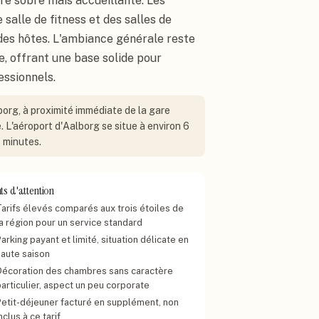
e sobre mais accueillante. Les
 salle de fitness et des salles de
des hôtes. L'ambiance générale reste
e, offrant une base solide pour
essionnels.
borg, à proximité immédiate de la gare
 L'aéroport d'Aalborg se situe à environ 6
 minutes.
ts d'attention
Tarifs élevés comparés aux trois étoiles de
la région pour un service standard
arking payant et limité, situation délicate en
haute saison
Décoration des chambres sans caractère
articulier, aspect un peu corporate
Petit-déjeuner facturé en supplément, non
nclus à ce tarif