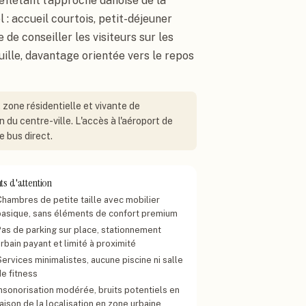
eflétant l'approche danoise de la
l : accueil courtois, petit-déjeuner
de conseiller les visiteurs sur les
ille, davantage orientée vers le repos
, zone résidentielle et vivante de
u centre-ville. L'accès à l'aéroport de
e bus direct.
ts d'attention
Chambres de petite taille avec mobilier
basique, sans éléments de confort premium
Pas de parking sur place, stationnement
rbain payant et limité à proximité
ervices minimalistes, aucune piscine ni salle
de fitness
Insonorisation modérée, bruits potentiels en
aison de la localisation en zone urbaine