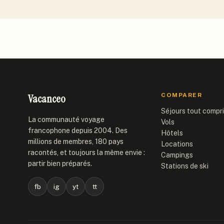
Vacanceo
COMPARER
Séjours tout compr
La communauté voyage
Vols
francophone depuis 2004. Des
Hôtels
millions de membres, 180 pays
Locations
racontés, et toujours la même envie :
Campings
partir bien préparés.
Stations de ski
fb
ig
yt
tt