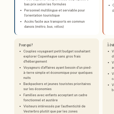
bas prix selon les formules
Personnel multilingue et serviable pour
p
l'orientation touristique
Accès facile aux transports en commun
danois (métro, bus, vélos)
Pour qui ?
À évi
Couples voyageant petit budget souhaitant
V
explorer Copenhague sans gros frais
d
d'hébergement
V
Voyageurs d'affaires ayant besoin d'un pied-
a
à-terre simple et économique pour quelques
V
nuits
c
Backpackers et jeunes touristes prioritaires
V
sur les économies
b
Familles avec enfants acceptant un cadre
fonctionnel et austère
Visiteurs intéressés par l'authenticité de
Vesterbro plutôt que par les zones