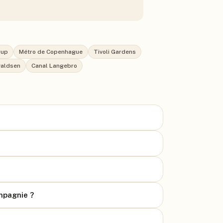
rup
Métro de Copenhague
Tivoli Gardens
valdsen
Canal Langebro
mpagnie ?