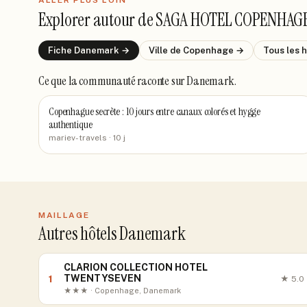
ALLER PLUS LOIN
Explorer autour de
SAGA HOTEL COPENHAG
Fiche
Danemark
→
Ville de
Copenhage
→
Tous les 
Ce que la communauté raconte
sur Danemark
.
Copenhague secrète : 10 jours entre canaux colorés et hygge
authentique
mariev-travels
· 10 j
MAILLAGE
Autres hôtels Danemark
CLARION COLLECTION HOTEL
TWENTYSEVEN
1
★
5.0
★★★ · Copenhage, Danemark