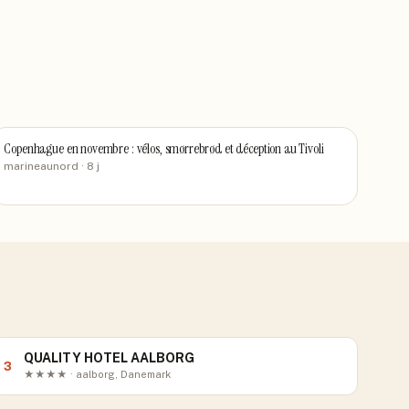
Copenhague en novembre : vélos, smørrebrød et déception au Tivoli
marineaunord
· 8 j
QUALITY HOTEL AALBORG
3
★★★★ · aalborg, Danemark