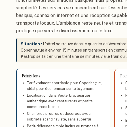
fonctionnelles aux finitions basiques mais propres, r
simplicité. Les services se concentrent sur l'essentie
basique, connexion internet et une réception capable 
transports locaux. L'ambiance reste neutre et tranqu
pratique que vers le divertissement ou le luxe.
Situation :
L'hôtel se trouve dans le quartier de Vesterbro
Copenhague à environ 15 minutes en transports en commun d
Kastrup se fait en une trentaine de minutes via le train ou l
Points forts
Poin
Tarif vraiment abordable pour Copenhague,
idéal pour économiser sur le logement
Localisation dans Vesterbro, quartier
authentique avec restaurants et petits
u
commerces locaux
S
Chambres propres et décorées avec
sobriété scandinaviste, sans superflu
Petit-déjeuner simple inclus ou proposé à
r