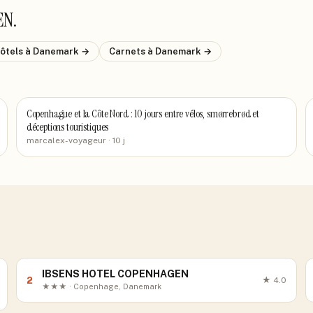
EN
.
hôtels
à Danemark
→
Carnets
à Danemark
→
Copenhague et la Côte Nord : 10 jours entre vélos, smørrebrød et
déceptions touristiques
marcalex-voyageur
· 10 j
IBSENS HOTEL COPENHAGEN
2
★
4.0
★★★ · Copenhage, Danemark