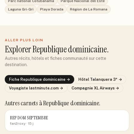
Parc national Cotubanama
Parque Nacional del Este
Laguna Gri-Gri
Playa Dorada
Région de La Romana
ALLER PLUS LOIN
Explorer
Republique dominicaine
.
Autres récits, hôtels et fiches communauté sur cette
destination.
Fiche
Republique dominicaine
→
Hôtel
Talanquera 3*
→
Voyagiste
lastminute.com
→
Compagnie
XL Airways
→
Autres carnets
à Republique dominicaine
.
REP DOM SEPTEMBRE
fan2roxy
· 15 j