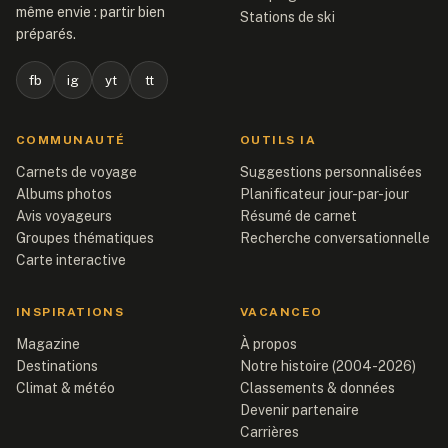
même envie : partir bien
Stations de ski
préparés.
fb
ig
yt
tt
COMMUNAUTÉ
OUTILS IA
Carnets de voyage
Suggestions personnalisées
Albums photos
Planificateur jour-par-jour
Avis voyageurs
Résumé de carnet
Groupes thématiques
Recherche conversationnelle
Carte interactive
INSPIRATIONS
VACANCEO
Magazine
À propos
Destinations
Notre histoire (2004-2026)
Climat & météo
Classements & données
Devenir partenaire
Carrières