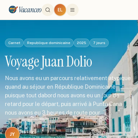
Vacanceo
EL
Carnet
Republique dominicaine
2025
7
jours
Voyage Juan Dolio
Nous avons eu un parcours relativement atypique
quand au séjour en République Dominicaine
puisque tout dabord nous avons eu un jour de
retard pour le départ, puis arrivé à Punta Cana
nous avons eu 3 heures de route pour…
jess-y
JY
Publié le
18 octobre 2025
·
mis à jour le
21 mai 2026