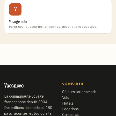
V
Voyage solo
Partir seul·e : sécurité, rencontres, destinations adaptées.
Vacanceo
COMPARER
Séjours tout compris
La communauté voyage
Vols
francophone depuis 2004.
Hôtels
Des millions de membres, 180
Locations
pays racontés, et toujours la
Campings