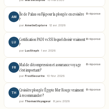
par
MarineSophie
·
16 mai 2026
Île de Palau ou Fiji pour la plongée en croisière
0
réponse
AM
?
par
AmelieExplore
·
12 avr. 2026
Certification PADI vs SSI lequel choisir vraiment
0
réponse
LU
?
par
LucSteph
·
1 avr. 2026
Mal de décompression et assurance voyage
0
réponse
FR
c'est important ?
par
FredSecurite
·
10 févr. 2026
Croisière plongée Égypte Mer Rouge vraiment
0
réponse
TH
à recommander ?
par
ThomasVoyageur
·
8 janv. 2026