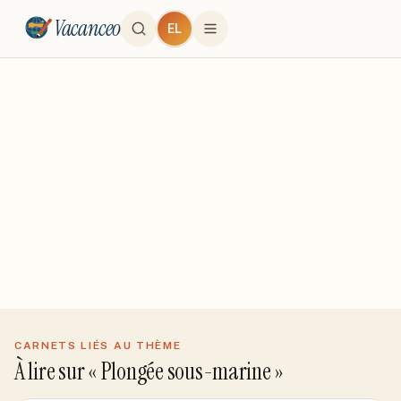
Vacanceo
EL
← Tous les groupes
Plongée sous-marine
Spots de plongée, certifications, croisières plongée.
5
discussion
s
Dernière activité
16 mai 2026
CARNETS LIÉS AU THÈME
À lire sur «
Plongée sous-marine
»