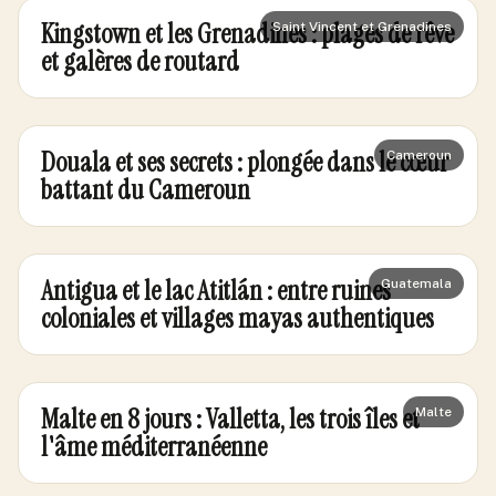
Kingstown et les Grenadines : plages de rêve
Saint Vincent et Grenadines
et galères de routard
Douala et ses secrets : plongée dans le cœur
Cameroun
battant du Cameroun
Antigua et le lac Atitlán : entre ruines
Guatemala
coloniales et villages mayas authentiques
Malte en 8 jours : Valletta, les trois îles et
Malte
l'âme méditerranéenne