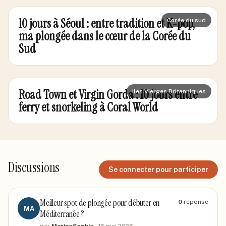
10 jours à Séoul : entre tradition et K-pop,
Corée du sud
ma plongée dans le cœur de la Corée du
Sud
Road Town et Virgin Gorda : 10 jours entre
Iles Vierges Britanniques
ferry et snorkeling à Coral World
Discussions
Se connecter pour participer
Meilleur spot de plongée pour débuter en
0
réponse
MA
Méditerranée ?