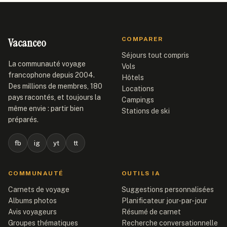
Vacanceo
COMPARER
Séjours tout compris
La communauté voyage
Vols
francophone depuis 2004.
Hôtels
Des millions de membres, 180
Locations
pays racontés, et toujours la
Campings
même envie : partir bien
Stations de ski
préparés.
fb
ig
yt
tt
COMMUNAUTÉ
OUTILS IA
Carnets de voyage
Suggestions personnalisées
Albums photos
Planificateur jour-par-jour
Avis voyageurs
Résumé de carnet
Groupes thématiques
Recherche conversationnelle