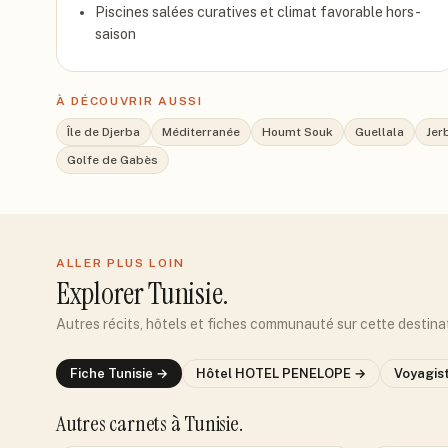
Piscines salées curatives et climat favorable hors-
saison
À DÉCOUVRIR AUSSI
Île de Djerba
Méditerranée
Houmt Souk
Guellala
Jer
Golfe de Gabès
ALLER PLUS LOIN
Explorer
Tunisie
.
Autres récits, hôtels et fiches communauté sur cette destina
Fiche
Tunisie
→
Hôtel
HOTEL PENELOPE
→
Voyagis
Autres carnets
à Tunisie
.