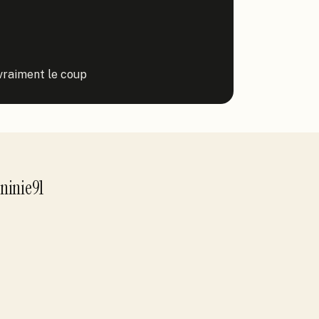
t vraiment le coup
ninie91