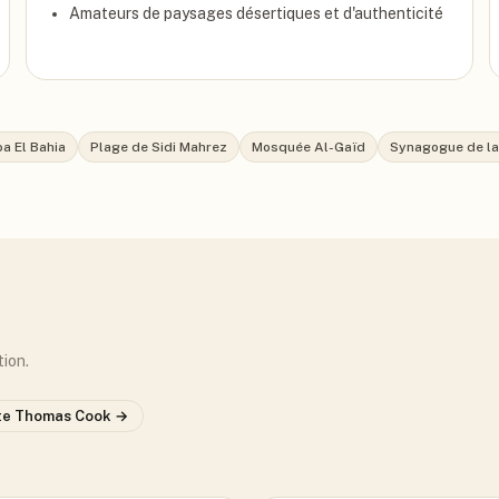
Amateurs de paysages désertiques et d'authenticité
ba El Bahia
Plage de Sidi Mahrez
Mosquée Al-Gaïd
Synagogue de la
tion.
te
Thomas Cook
→