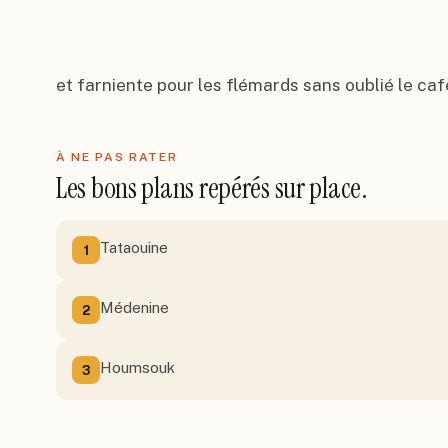
et farniente pour les flémards sans oublié le ca
À NE PAS RATER
Les bons plans repérés sur place.
Tataouine
1
Médenine
2
Houmsouk
3