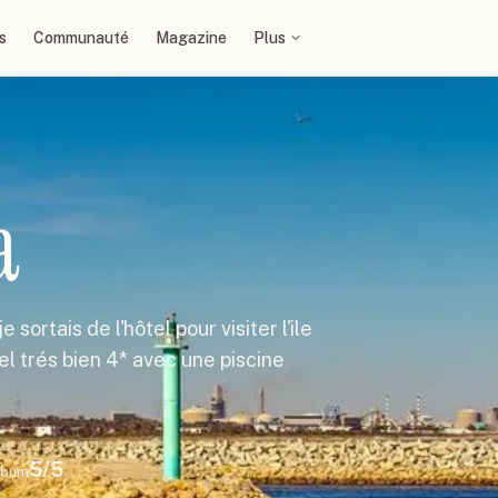
s
Communauté
Magazine
Plus
a
sortais de l'hôtel pour visiter l'ile
tel trés bien 4* avec une piscine
5
/5
lbum