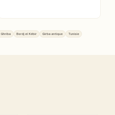
 Ghriba
Bordj el Kébir
Girba antique
Tunisie