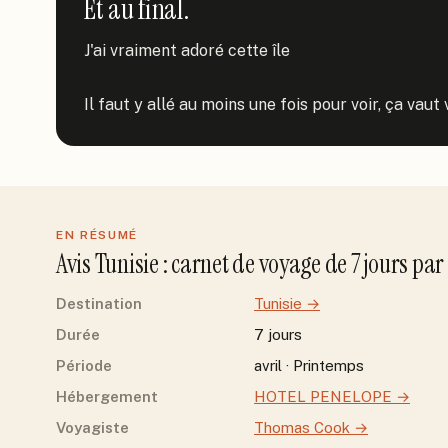
Et au final.
J'ai vraiment adoré cette île

Il faut y allé au moins une fois pour voir, ça vau
EN RÉSUMÉ
Avis
Tunisie
: carnet de voyage de
7
jour
s
par
Destination
Tunisie
→
Durée
7 jours
Période
avril · Printemps
Hébergement
HOTEL PENELOPE
→
Voyagiste
Thomas Cook
→