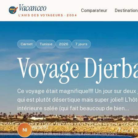
Vacanceo
Comparateur
Destination
L'AVIS DES VOYAGEURS · 2004
Carnet
Tunisie
2026
7
jours
Voyage Djerb
Ce voyage était magnifique!!!! Un jour sur deux je 
qui est plutôt désertique mais super jolie!! L'hô
intérieure salée (qui fait beaucoup de bien…
ninie91
7
1
NI
jours
a
Publié le
18 avril 2026
·
mis à jour le
21 mai 2026