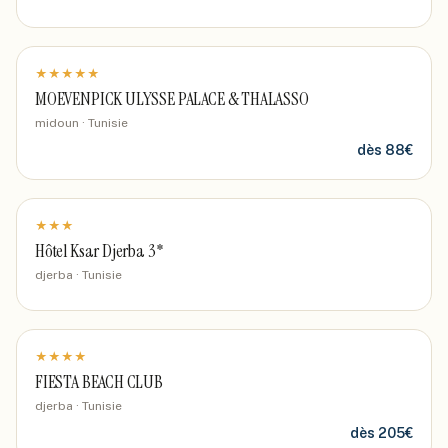
★
★
★
★
★
MOEVENPICK ULYSSE PALACE & THALASSO
midoun · Tunisie
dès
88
€
★
★
★
Hôtel Ksar Djerba 3*
djerba · Tunisie
★
★
★
★
FIESTA BEACH CLUB
djerba · Tunisie
dès
205
€