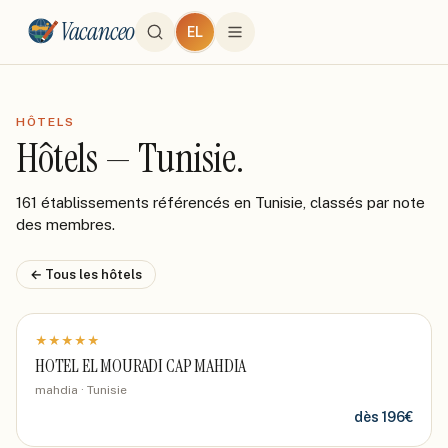
Vacanceo
EL
HÔTELS
Hôtels — Tunisie.
161 établissements référencés en Tunisie, classés par note
des membres.
← Tous les hôtels
★
★
★
★
★
HOTEL EL MOURADI CAP MAHDIA
mahdia · Tunisie
dès
196
€