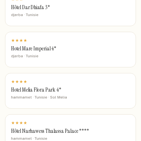
Hôtel Dar Dhiafa 3*
djerba · Tunisie
★
★
★
★
Hotel Mare Imperial 4*
djerba · Tunisie
★
★
★
★
Hotel Melia Flora Park 4*
hammamet · Tunisie
· Sol Melia
★
★
★
★
Hôtel Narhawess Thalassa Palace ****
hammamet · Tunisie