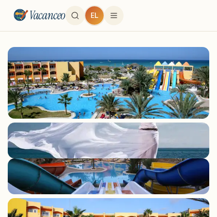
Vacanceo
EL