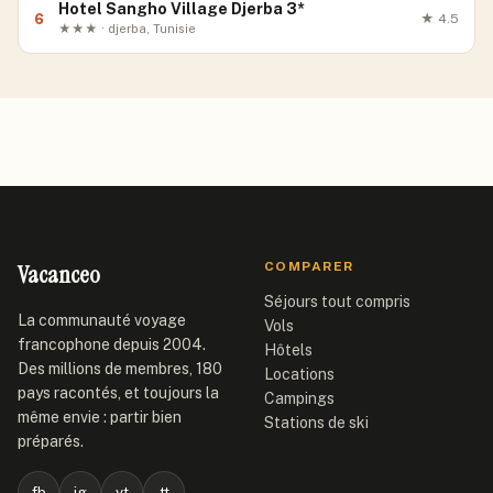
Hotel Sangho Village Djerba 3*
6
★
4.5
★★★ · djerba, Tunisie
Vacanceo
COMPARER
Séjours tout compris
La communauté voyage
Vols
francophone depuis 2004.
Hôtels
Des millions de membres, 180
Locations
pays racontés, et toujours la
Campings
même envie : partir bien
Stations de ski
préparés.
fb
ig
yt
tt