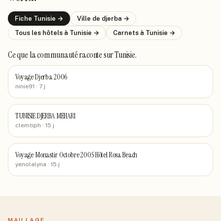
Fiche
Tunisie
→
Ville de
djerba
→
Tous les hôtels
à Tunisie
→
Carnets
à Tunisie
→
Ce que la communauté raconte
sur Tunisie
.
Voyage Djerba 2006
ninie91
· 7 j
TUNISIE DJERBA MEHARI
clemtiph
· 15 j
Voyage Monastir Octobre 2005 Hôtel Rosa Beach
yenolalyna
· 15 j
MAILLAGE