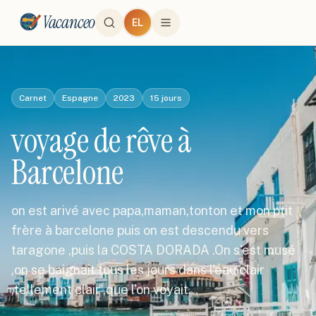
Vacanceo
EL
Carnet
Espagne
2023
15
jours
voyage de rêve à
Barcelone
on est arivé avec papa,maman,tonton et mon ptit
frère à barcelone puis on est descendu vers
taragone ,puis la COSTA DORADA .On s'est musé
,on se baignait tous les jours dans l'eau clair
,tellement clair ,que l'on voyait…