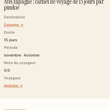
Avis
Espagne
: carnet de voyage de
15
jour
s
par
pimkie
Destination
Espagne
→
Durée
15 jours
Période
novembre · Automne
Note du voyageur
5/5
Voyageur
@pimkie
→