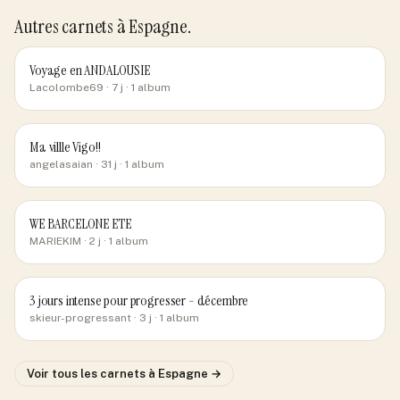
Autres carnets
à Espagne
.
Voyage en ANDALOUSIE
Lacolombe69
· 7 j
· 1 album
Ma villle Vigo!!
angelasaian
· 31 j
· 1 album
WE BARCELONE ETE
MARIEKIM
· 2 j
· 1 album
3 jours intense pour progresser - décembre
skieur-progressant
· 3 j
· 1 album
Voir tous les carnets
à Espagne
→