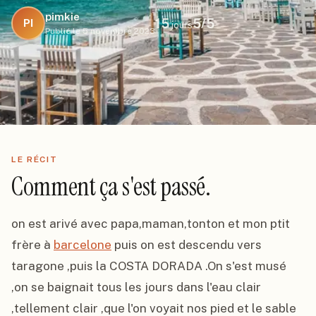
pimkie
15
5
/5
PI
jours
Publié le
5 novembre 2023
LE RÉCIT
Comment ça s'est passé.
on est arivé avec papa,maman,tonton et mon ptit 
frère à 
barcelone
 puis on est descendu vers 
taragone ,puis la COSTA DORADA .On s'est musé 
,on se baignait tous les jours dans l'eau clair 
,tellement clair ,que l'on voyait nos pied et le sable 