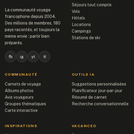
Séjours tout compris
La communauté voyage
Vols
francophone depuis 2004.
Hôtels
Des millions de membres, 180
Locations
pays racontés, et toujours la
Campings
même envie : partir bien
Stations de ski
préparés.
fb
ig
yt
tt
COMMUNAUTÉ
OUTILS IA
Carnets de voyage
Suggestions personnalisées
Albums photos
Planificateur jour-par-jour
Avis voyageurs
Résumé de carnet
Groupes thématiques
Recherche conversationnelle
Carte interactive
INSPIRATIONS
VACANCEO