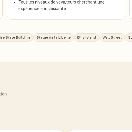
Tous les niveaux de voyageurs cherchant une
expérience enrichissante
re State Building
Statue de la Liberté
Ellis Island
Wall Street
S
tion.