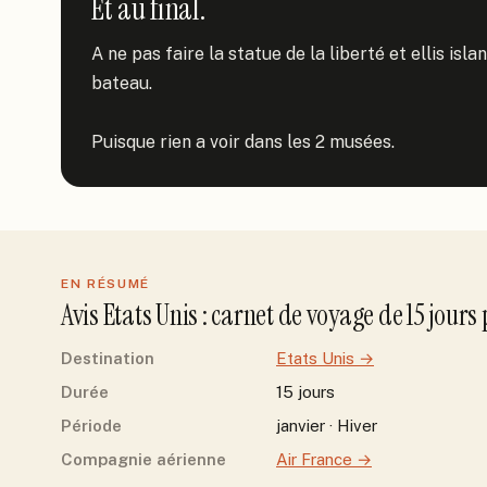
Et au final.
A ne pas faire la statue de la liberté et ellis isl
bateau.

Puisque rien a voir dans les 2 musées.
EN RÉSUMÉ
Avis
Etats Unis
: carnet de voyage de
15
jour
s
Destination
Etats Unis
→
Durée
15 jours
Période
janvier · Hiver
Compagnie aérienne
Air France
→