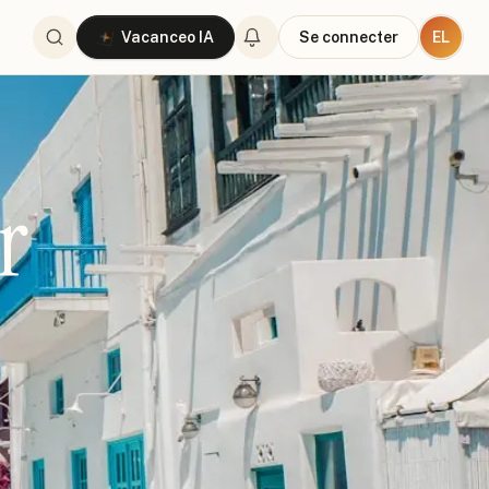
EL
Vacanceo IA
Se connecter
r