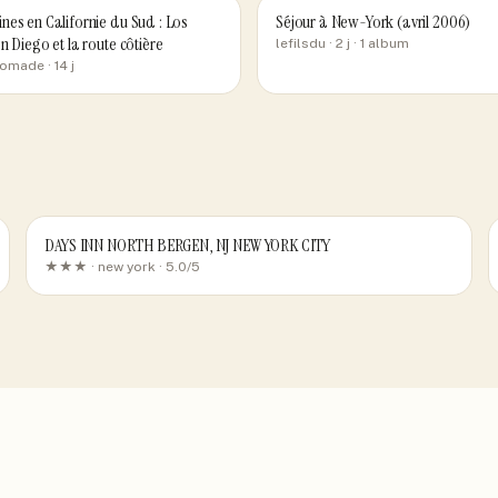
nes en Californie du Sud : Los
Séjour à New-York (avril 2006)
n Diego et la route côtière
lefilsdu
· 2 j
· 1 album
nomade
· 14 j
DAYS INN NORTH BERGEN, NJ NEW YORK CITY
★★★ ·
new york
· 5.0/5