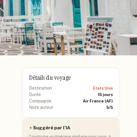
Détails du voyage
Destination
Etats Unis
Durée
15
jours
Compagnie
Air France
(AF)
Note auteur
5
/5
Suggéré par l'IA
Construire un itinéraire similaire pour vous, à