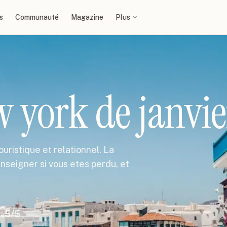
s
Communauté
Magazine
Plus
 york de janvie
ouristique et relationnel. La
nseigner si vous etes perdu, et
5
/5
rs