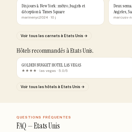
Dix jours à New York : métro, bagels et
Deux semai
déception à Times Square
Angeles, Sa
marinenyc2024
· 10 j
marcusv-
Voir tous les carnets
à Etats Unis
→
Hôtels recommandés
à Etats Unis
.
GOLDEN NUGGET HOTEL LAS VEGAS
★★★★ ·
las vegas
· 5.0/5
Voir tous les hôtels
à Etats Unis
→
QUESTIONS FRÉQUENTES
FAQ —
Etats Unis