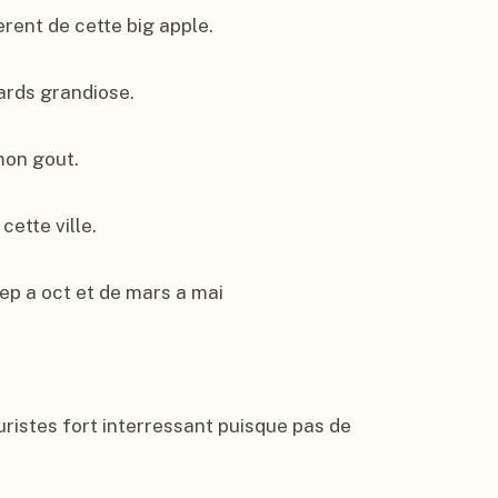
erent de cette big apple.

rds grandiose.

on gout.

ette ville.

sep a oct et de mars a mai

ristes fort interressant puisque pas de 