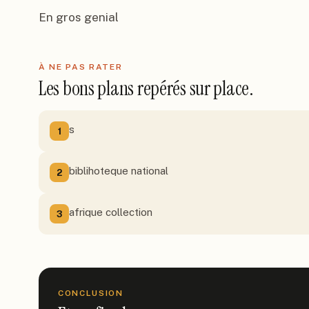
En gros genial
À NE PAS RATER
Les bons plans repérés sur place.
s
1
biblihoteque national
2
afrique collection
3
CONCLUSION