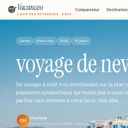
Vacanceo
Comparateur
Destination
L'AVIS DES VOYAGEURS · 2004
Carnet
Etats Unis
2025
15
jours
voyage de new
Se voyage à etait tres enrichissant sur le plan t
population sympathique qui hesite pas a vous re
parfois vous enmene a votre lieux. Une ville…
choriste
15
CH
jou
Publié le
13 octobre 2025
·
mis à jour le
21 mai 2026