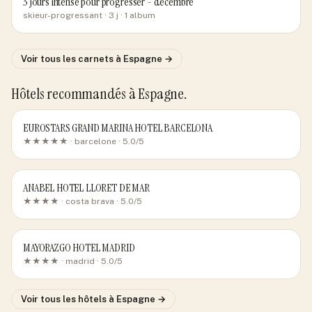
3 jours intense pour progresser - décembre
skieur-progressant
· 3 j
· 1 album
Voir tous les carnets
à Espagne
→
Hôtels recommandés
à Espagne
.
EUROSTARS GRAND MARINA HOTEL BARCELONA
★★★★★ ·
barcelone
· 5.0/5
ANABEL HOTEL LLORET DE MAR
★★★★ ·
costa brava
· 5.0/5
MAYORAZGO HOTEL MADRID
★★★★ ·
madrid
· 5.0/5
Voir tous les hôtels
à Espagne
→