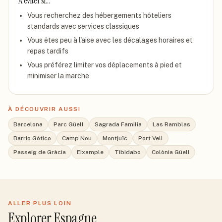
À éviter si…
Vous recherchez des hébergements hôteliers
standards avec services classiques
Vous êtes peu à l'aise avec les décalages horaires et
repas tardifs
Vous préférez limiter vos déplacements à pied et
minimiser la marche
À DÉCOUVRIR AUSSI
Barcelona
Parc Güell
Sagrada Familia
Las Ramblas
Barrio Gótico
Camp Nou
Montjuïc
Port Vell
Passeig de Gràcia
Eixample
Tibidabo
Colònia Güell
ALLER PLUS LOIN
Explorer
Espagne
.