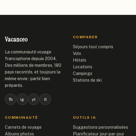
Vacanceo
COMPARER
Séjours tout compris
La communauté voyage
Vols
francophone depuis 2004.
Hôtels
Des millions de membres, 180
Locations
pays racontés, et toujours la
Campings
même envie : partir bien
Stations de ski
préparés.
fb
ig
yt
tt
COMMUNAUTÉ
OUTILS IA
Carnets de voyage
Suggestions personnalisées
Albums photos
Planificateur jour-par-jour