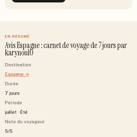
EN RÉSUMÉ
Avis
Espagne
: carnet de voyage de
7
jour
s
par
karynou10
Destination
Espagne
→
Durée
7 jours
Période
juillet · Été
Note du voyageur
5/5