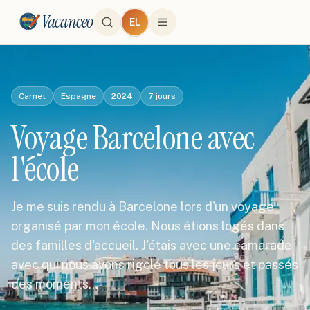
Vacanceo
EL
Carnet
Espagne
2024
7
jours
Voyage Barcelone avec
l'école
Je me suis rendu à Barcelone lors d'un voyage
organisé par mon école. Nous étions logés dans
des familles d'accueil. J'étais avec une camarade
avec qui nous avons rigolé tous les jours et passés
des moments…