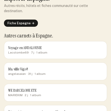
Autres récits, hôtels et fiches communauté sur cette
destination.
Fiche
Espagne
→
Autres carnets
à Espagne
.
Voyage en ANDALOUSIE
Lacolombe69
· 7 j
· 1 album
Ma villle Vigo!!
angelasaian
· 31 j
· 1 album
WE BARCELONE ETE
MARIEKIM
· 2 j
· 1 album