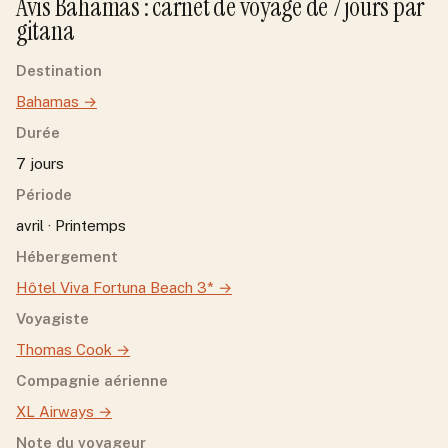
Avis
Bahamas
: carnet de voyage de
7
jour
s
par
gitana
Destination
Bahamas
→
Durée
7 jours
Période
avril · Printemps
Hébergement
Hôtel Viva Fortuna Beach 3*
→
Voyagiste
Thomas Cook
→
Compagnie aérienne
XL Airways
→
Note du voyageur