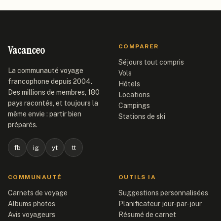
Vacanceo
COMPARER
Séjours tout compris
La communauté voyage
Vols
francophone depuis 2004.
Hôtels
Des millions de membres, 180
Locations
pays racontés, et toujours la
Campings
même envie : partir bien
Stations de ski
préparés.
fb
ig
yt
tt
COMMUNAUTÉ
OUTILS IA
Carnets de voyage
Suggestions personnalisées
Albums photos
Planificateur jour-par-jour
Avis voyageurs
Résumé de carnet