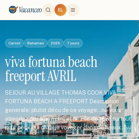
Vacanceo
EL
Carnet
Bahamas
2025
7
jours
viva fortuna beach
freeport AVRIL
SEJOUR AU VILLAGE THOMAS COOK VIVA
FORTUNA BEACH A FREEPORT Description
generale: plutot décu de ce voyage...ne vous
attendez pas à un hotel et une île de rêve surtout
pour ceux qui on déja voyager dans de beaux…