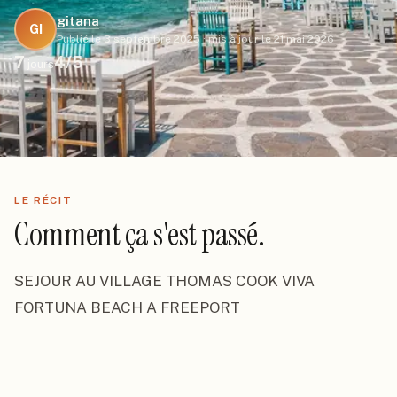
gitana
GI
Publié le
3 septembre 2025
·
mis à jour le
21 mai 2026
7
4
/5
jours
LE RÉCIT
Comment ça s'est passé.
SEJOUR AU VILLAGE THOMAS COOK VIVA 
FORTUNA BEACH A FREEPORT
