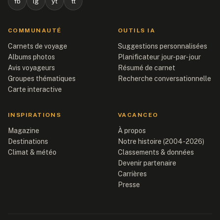
fb
ig
yt
tt
COMMUNAUTÉ
OUTILS IA
Carnets de voyage
Suggestions personnalisées
Albums photos
Planificateur jour-par-jour
Avis voyageurs
Résumé de carnet
Groupes thématiques
Recherche conversationnelle
Carte interactive
INSPIRATIONS
VACANCEO
Magazine
À propos
Destinations
Notre histoire (2004-2026)
Climat & météo
Classements & données
Devenir partenaire
Carrières
Presse