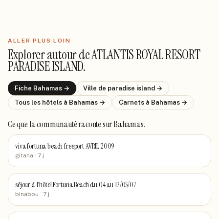
ALLER PLUS LOIN
Explorer autour de
ATLANTIS ROYAL RESORT
PARADISE ISLAND
.
Fiche
Bahamas
→
Ville de
paradise island
→
Tous les hôtels
à Bahamas
→
Carnets
à Bahamas
→
Ce que la communauté raconte
sur Bahamas
.
viva fortuna beach freeport AVRIL 2009
gitana
· 7 j
séjour à l'hôtel Fortuna Beach du 04 au 12/05/07
binabou
· 7 j