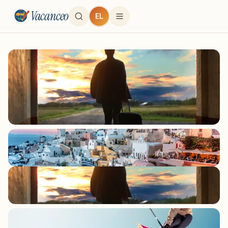
Vacanceo
EL