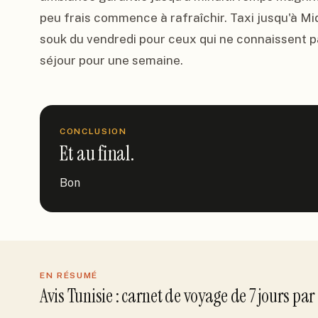
peu frais commence à rafraîchir. Taxi jusqu'à Midou
souk du vendredi pour ceux qui ne connaissent pas
séjour pour une semaine.
CONCLUSION
Et au final.
Bon
EN RÉSUMÉ
Avis
Tunisie
: carnet de voyage de
7
jour
s
par