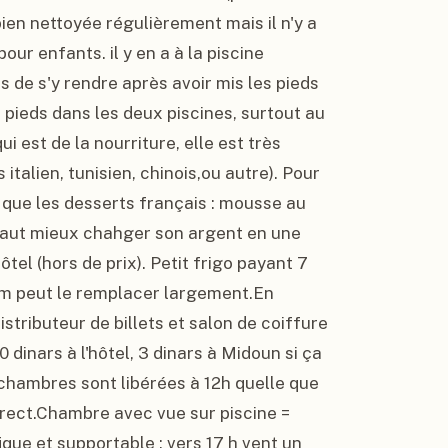
bien nettoyée régulièrement mais il n'y a 
our enfants. il y en a à la piscine 
 de s'y rendre après avoir mis les pieds 
 pieds dans les deux piscines, surtout au 
i est de la nourriture, elle est très 
italien, tunisien, chinois,ou autre). Pour 
n que les desserts français : mousse au 
 vaut mieux chahger son argent en une 
ôtel (hors de prix). Petit frigo payant 7 
lim peut le remplacer largement.En 
istributeur de billets et salon de coiffure 
dinars à l'hôtel, 3 dinars à Midoun si ça 
 chambres sont libérées à 12h quelle que 
rect.Chambre avec vue sur piscine = 
ue et supportable : vers 17 h vent un 