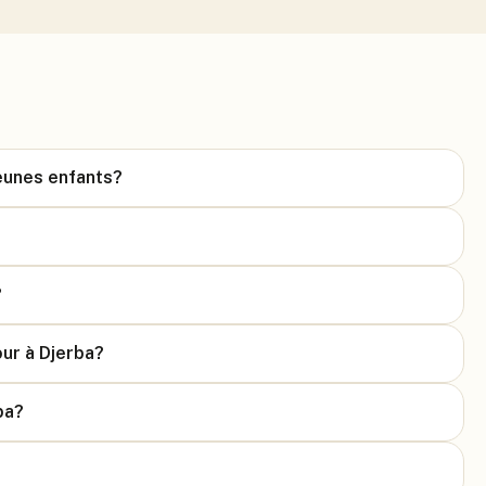
jeunes enfants?
?
our à Djerba?
ba?