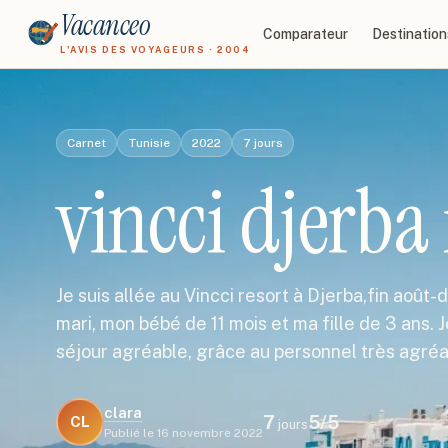
Vacanceo
Comparateur
Destination
L'AVIS DES VOYAGEURS · 2004
Carnet
Tunisie
2022
7
jours
vincci djerba 
Je suis allée au Vincci resort à Djerba,fin ao
mari, mon bébé de 11 mois et ma fille de 3 ans. J
séjour agréable, grâce au personnel très agré
clara
7
5
/5
CL
jours
Publié le
16 novembre 2022