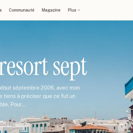
s
Communauté
Magazine
Plus
resort sept
ût-début séptembre 2006, avec mon
e tiens à préciser que ce fut un
able. Pour…