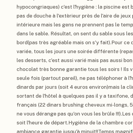
hypocongriaques) c'est l'hygiène : la piscine est 
pas de douche à l'extèrieur près de l'aire de jeux p
intérieure mais les gens ne prennent pas le temps
dans le sable. Résultat, on sent du sable sous les
bord(pas très agréable mais on s'y fait).Pour ce qu
variée, tous les jours une soirée différente (repas 
les desserts, c'est aussi varié mais pas aussi bo
chocolat très bonne garantie tous les soirs ! Ils
seule fois (partout pareil), ne pas téléphoner à l'h
dinards par jours (soit 4 euros environ)mais la c
sortant de l'hôtel à quelques pas il y a taxifone, d
français (22 dinars brushing cheveux mi-longs, 50 
ne vous dérange pas qu'on vous les brûle !!!).Les
soit l'heure de départ.Hygiène de la chambre cor
ambiance garantie jusqu'à minuit!!Temps magnifiq