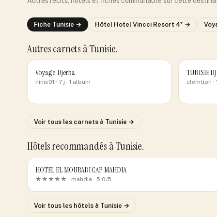
Autres récits, hôtels et fiches communauté sur cette destina
Fiche
Tunisie
→
Hôtel
Hotel Vincci Resort 4*
→
Voy
Autres carnets
à Tunisie
.
Voyage Djerba
TUNISIE D
ninie91
· 7 j
· 1 album
clemtiph
· 
Voir tous les carnets
à Tunisie
→
Hôtels recommandés
à Tunisie
.
HOTEL EL MOURADI CAP MAHDIA
★★★★★ ·
mahdia
· 5.0/5
Voir tous les hôtels
à Tunisie
→