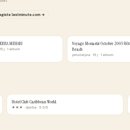
tion.
agiste
lastminute.com
→
JERBA MEHARI
Voyage Monastir Octobre 2005 Hôt
Beach
15 j
· 1 album
yenolalyna
· 15 j
· 1 album
Hotel Club Caribbean World
★★★ ·
djerba
· 5.0/5