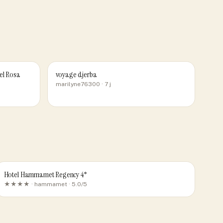
el Rosa
voyage djerba
marilyne76300
· 7 j
Hotel Hammamet Regency 4*
★★★★ ·
hammamet
· 5.0/5