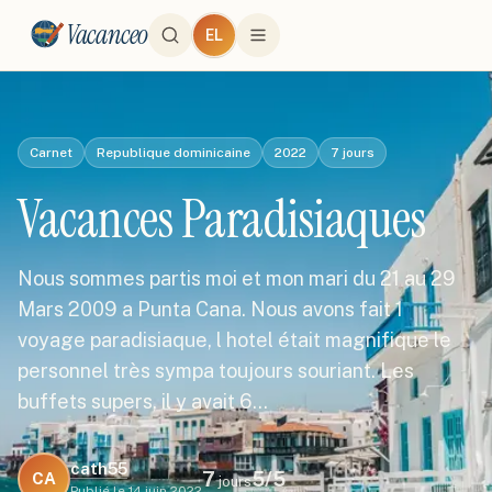
Vacanceo
EL
Carnet
Republique dominicaine
2022
7
jours
Vacances Paradisiaques
Nous sommes partis moi et mon mari du 21 au 29
Mars 2009 a Punta Cana. Nous avons fait 1
voyage paradisiaque, l hotel était magnifique le
personnel très sympa toujours souriant. Les
buffets supers, il y avait 6…
cath55
7
5
/5
CA
jours
Publié le
14 juin 2022