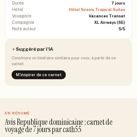
Durée
7
jours
Hôtel
Hôtel Sirenis Tropical Suites
Voyagiste
Vacances Transat
Compagnie
XL Airways
(SE)
Note auteur
5
/5
Suggéré par l'IA
Construire un itinéraire similaire pour vous, à partir de ce
carnet.
M'inspirer de ce carnet
EN RÉSUMÉ
Avis
Republique dominicaine
: carnet de
voyage de
7
jour
s
par
cath55