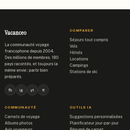
Vacanceo
COMPARER
Séjours tout compris
La communauté voyage
Vols
francophone depuis 2004.
Hôtels
Des millions de membres, 180
Locations
pays racontés, et toujours la
Campings
même envie : partir bien
Stations de ski
préparés.
fb
ig
yt
tt
COMMUNAUTÉ
OUTILS IA
Carnets de voyage
Suggestions personnalisées
Albums photos
Planificateur jour-par-jour
Avis voyageurs
Résumé de carnet