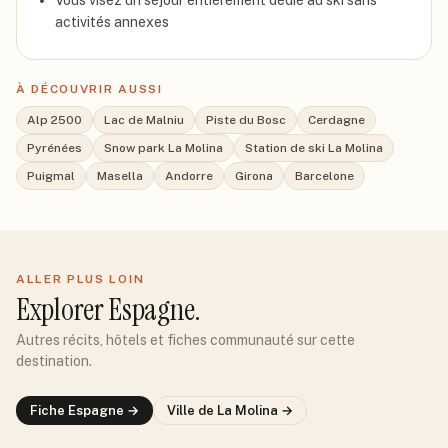
Vous visez un séjour entièrement dédié au ski sans
activités annexes
À DÉCOUVRIR AUSSI
Alp 2500
Lac de Malniu
Piste du Bosc
Cerdagne
Pyrénées
Snow park La Molina
Station de ski La Molina
Puigmal
Masella
Andorre
Girona
Barcelone
ALLER PLUS LOIN
Explorer
Espagne
.
Autres récits, hôtels et fiches communauté sur cette
destination.
Fiche
Espagne
→
Ville de
La Molina
→