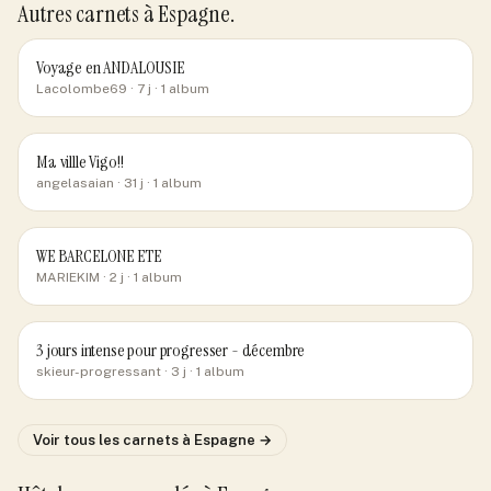
Autres carnets
à Espagne
.
Voyage en ANDALOUSIE
Lacolombe69
· 7 j
· 1 album
Ma villle Vigo!!
angelasaian
· 31 j
· 1 album
WE BARCELONE ETE
MARIEKIM
· 2 j
· 1 album
3 jours intense pour progresser - décembre
skieur-progressant
· 3 j
· 1 album
Voir tous les carnets
à Espagne
→