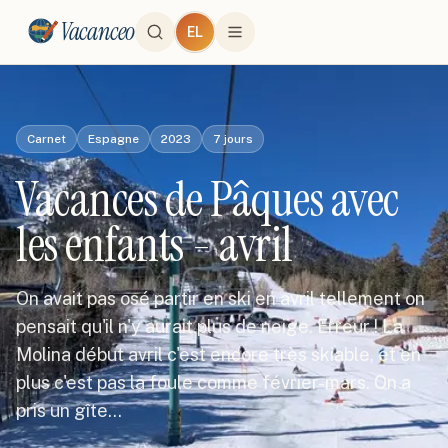
Vacanceo
EL
Carnet
Espagne
2023
7
jours
Vacances de Pâques avec
les enfants - avril
On avait pas osé partir en ski en avril tellement on
pensait qu'il n'y aurait plus de neige. Erreur ! La
Molina début avril c'est encore très skiable, et en
plus c'est pas la foule comme février-mars. On a
pris un gîte…