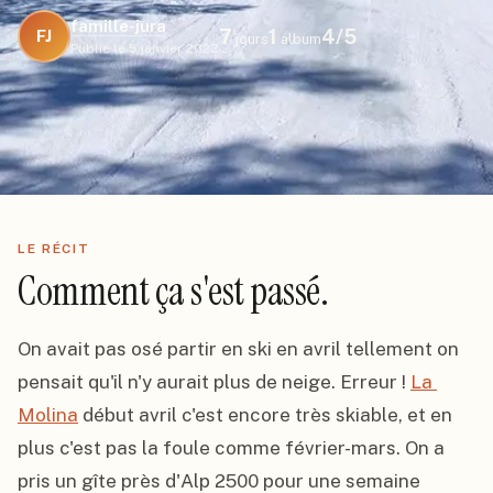
famille-jura
7
1
4
/5
FJ
jours
album
Publié le
5 janvier 2023
LE RÉCIT
Comment ça s'est passé.
On avait pas osé partir en ski en avril tellement on 
pensait qu'il n'y aurait plus de neige. Erreur ! 
La 
Molina
 début avril c'est encore très skiable, et en 
plus c'est pas la foule comme février-mars. On a 
pris un gîte près d'Alp 2500 pour une semaine 