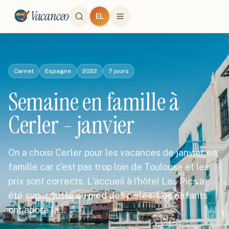
Vacanceo
EL
Carnet
Espagne
2022
7
jours
Semaine en famille à
Cerler - janvier
On a choisi Cerler pour les vacances de janvier en
famille car c'est pas trop loin de Toulouse et les
prix sont corrects. L'accueil à l'hôtel Les Pics a
été super, juste au pied des pistes. Les enfants
ont adoré la…