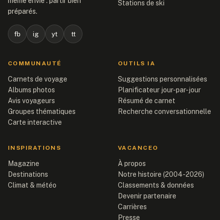
même envie : partir bien
Stations de ski
préparés.
fb
ig
yt
tt
COMMUNAUTÉ
OUTILS IA
Carnets de voyage
Suggestions personnalisées
Albums photos
Planificateur jour-par-jour
Avis voyageurs
Résumé de carnet
Groupes thématiques
Recherche conversationnelle
Carte interactive
INSPIRATIONS
VACANCEO
Magazine
À propos
Destinations
Notre histoire (2004-2026)
Climat & météo
Classements & données
Devenir partenaire
Carrières
Presse