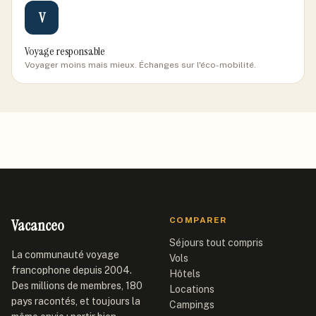
V
Voyage responsable
Voyager moins mais mieux. Échanges sur l'éco-mobilité.
Vacanceo
COMPARER
Séjours tout compris
La communauté voyage
Vols
francophone depuis 2004.
Hôtels
Des millions de membres, 180
Locations
pays racontés, et toujours la
Campings