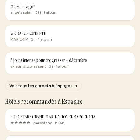
Ma villle Vigo!!
angelasaian
· 31 j
· 1 album
WE BARCELONE ETE
MARIEKIM
· 2 j
· 1 album
3 jours intense pour progresser - décembre
skieur-progressant
· 3 j
· 1 album
Voir tous les carnets
à Espagne
→
Hôtels recommandés
à Espagne
.
EUROSTARS GRAND MARINA HOTEL BARCELONA
★★★★★ ·
barcelone
· 5.0/5