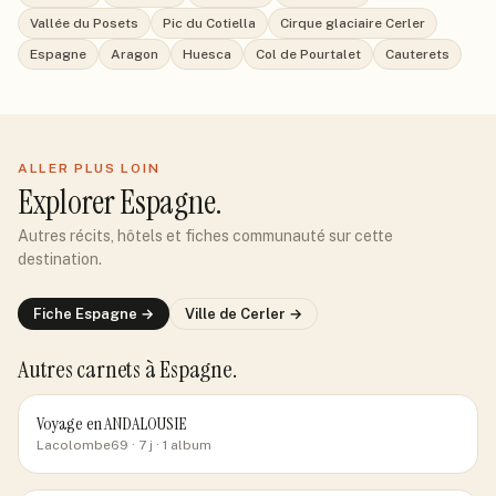
Vallée du Posets
Pic du Cotiella
Cirque glaciaire Cerler
Espagne
Aragon
Huesca
Col de Pourtalet
Cauterets
ALLER PLUS LOIN
Explorer
Espagne
.
Autres récits, hôtels et fiches communauté sur cette
destination.
Fiche
Espagne
→
Ville de
Cerler
→
Autres carnets
à Espagne
.
Voyage en ANDALOUSIE
Lacolombe69
· 7 j
· 1 album