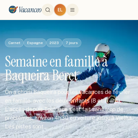
Vacanceo
EL
Carnet
Espagne
2023
7
jours
Semaine en famille à
Baqueira Beret
On a choisi Baqueira pour les vacances de février
en famille, avec les deux enfants (8 et 11 ans).
L'accès depuis Toulouse s'est fait sans trop de
problèmes, environ 4h30 en voiture jusqu'à Vielha.
Les pistes sont…