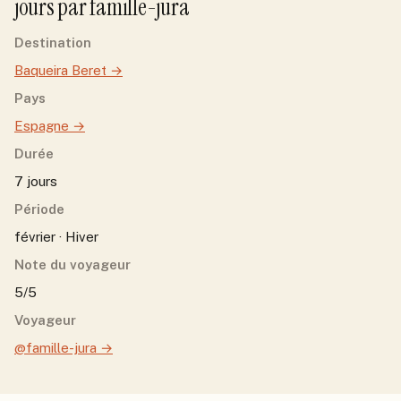
jour
s
par
famille-jura
Destination
Baqueira Beret
→
Pays
Espagne
→
Durée
7 jours
Période
février · Hiver
Note du voyageur
5/5
Voyageur
@famille-jura
→