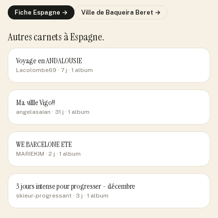
Fiche
Espagne
→
Ville de
Baqueira Beret
→
Autres carnets
à Espagne
.
Voyage en ANDALOUSIE
Lacolombe69
· 7 j
· 1 album
Ma villle Vigo!!
angelasaian
· 31 j
· 1 album
WE BARCELONE ETE
MARIEKIM
· 2 j
· 1 album
3 jours intense pour progresser - décembre
skieur-progressant
· 3 j
· 1 album