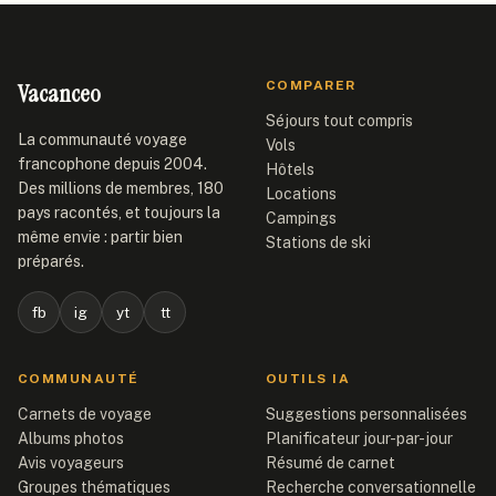
Vacanceo
COMPARER
Séjours tout compris
La communauté voyage
Vols
francophone depuis 2004.
Hôtels
Des millions de membres, 180
Locations
pays racontés, et toujours la
Campings
même envie : partir bien
Stations de ski
préparés.
fb
ig
yt
tt
COMMUNAUTÉ
OUTILS IA
Carnets de voyage
Suggestions personnalisées
Albums photos
Planificateur jour-par-jour
Avis voyageurs
Résumé de carnet
Groupes thématiques
Recherche conversationnelle