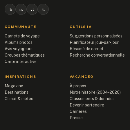
fb
ig
yt
tt
COMMUNAUTÉ
OUTILS IA
Carnets de voyage
Suggestions personnalisées
Albums photos
Planificateur jour-par-jour
Avis voyageurs
Résumé de carnet
Groupes thématiques
Recherche conversationnelle
Carte interactive
INSPIRATIONS
VACANCEO
Magazine
À propos
Destinations
Notre histoire (2004-2026)
Climat & météo
Classements & données
Devenir partenaire
Carrières
Presse