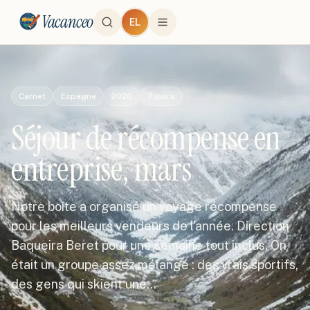
Vacanceo
EL
Carnet
Espagne
2026
7
jours
Séjour de récompense en
entreprise, mars
Notre boîte a organisé un voyage récompense
pour les meilleurs vendeurs de l'année. Direction
Baqueira Beret pour une semaine tout inclus. On
était un groupe assez mélangé : des vrais sportifs,
des gens qui skient une…