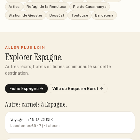
Arties
Refugi de la Renclusa
Pic de Casamanya
Station de Gessler
Bossòst
Toulouse
Barcelona
ALLER PLUS LOIN
Explorer
Espagne
.
Autres récits, hôtels et fiches communauté sur cette
destination.
Fiche
Espagne
→
Ville de
Baqueira Beret
→
Autres carnets
à Espagne
.
Voyage en ANDALOUSIE
Lacolombe69
· 7 j
· 1 album