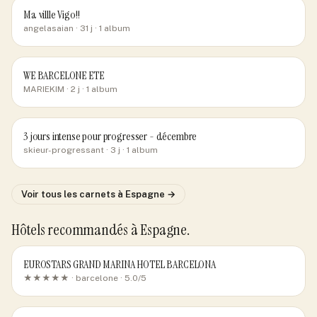
Ma villle Vigo!!
angelasaian
· 31 j
· 1 album
WE BARCELONE ETE
MARIEKIM
· 2 j
· 1 album
3 jours intense pour progresser - décembre
skieur-progressant
· 3 j
· 1 album
Voir tous les carnets
à Espagne
→
Hôtels recommandés
à Espagne
.
EUROSTARS GRAND MARINA HOTEL BARCELONA
★★★★★ ·
barcelone
· 5.0/5