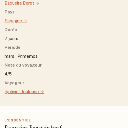
Baqueira Beret
→
Pays
Espagne
→
Durée
7 jours
Période
mars · Printemps
Note du voyageur
4/5
Voyageur
@olivier-toulouse
→
L'ESSENTIEL