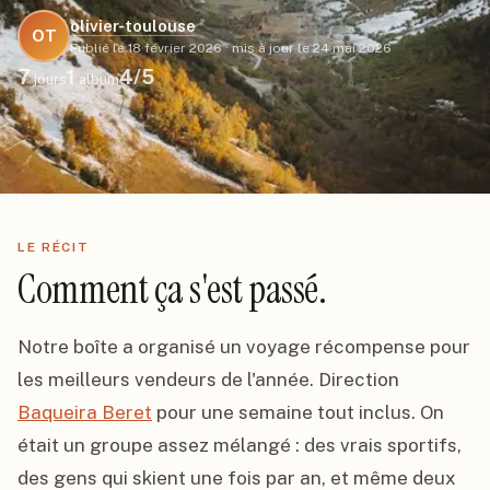
olivier-toulouse
OT
Publié le
18 février 2026
·
mis à jour le
24 mai 2026
7
1
4
/5
jours
album
LE RÉCIT
Comment ça s'est passé.
Notre boîte a organisé un voyage récompense pour 
les meilleurs vendeurs de l'année. Direction 
Baqueira Beret
 pour une semaine tout inclus. On 
était un groupe assez mélangé : des vrais sportifs, 
des gens qui skient une fois par an, et même deux 