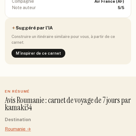
Compagnie
Air France
(AF)
Note auteur
5
/5
Suggéré par l'IA
Construire un itinéraire similaire pour vous, à partir de ce
carnet.
M'inspirer de ce carnet
EN RÉSUMÉ
Avis
Roumanie
: carnet de voyage de
7
jour
s
par
kamaki34
Destination
Roumanie
→