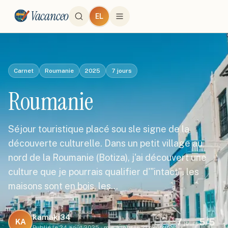
Vacanceo
EL
Carnet
Roumanie
2025
7
jours
Roumanie
Séjour touristique placé sou sle signe de la
découverte culturelle. Dans un petit village au
nord de la Roumanie (Botiza), j'ai découvert une
culture que je pourrais qualifier d'"intact". les
maisons sont en bois, les…
kamaki34
7
5
/5
KA
jours
Publié le
24 août 2025
·
mis à jour le
21 mai 2026