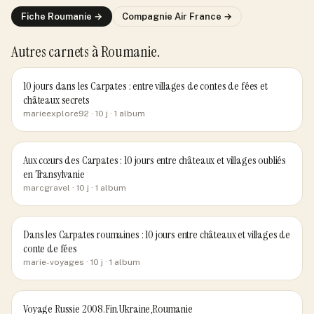
Fiche
Roumanie
→
Compagnie
Air France
→
Autres carnets
à Roumanie
.
10 jours dans les Carpates : entre villages de contes de fées et
châteaux secrets
marieexplore92
· 10 j
· 1 album
Aux cœurs des Carpates : 10 jours entre châteaux et villages oubliés
en Transylvanie
marcgravel
· 10 j
· 1 album
Dans les Carpates roumaines : 10 jours entre châteaux et villages de
conte de fées
marie-voyages
· 10 j
· 1 album
Voyage Russie 2008.Fin.Ukraine,Roumanie