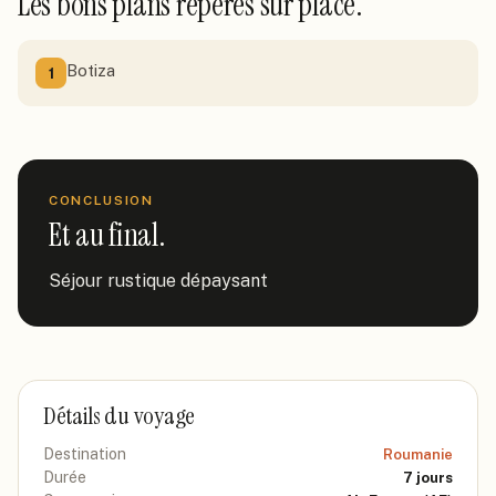
Les bons plans repérés sur place.
Botiza
1
CONCLUSION
Et au final.
Séjour rustique dépaysant
Détails du voyage
Destination
Roumanie
Durée
7
jours