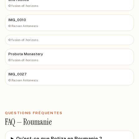
©
fusion-of-horizons
IMG_0010
©
Razvan Antonescu
©
fusion-of-horizons
Probota Monastery
©
fusion-of-horizons
IMG_0027
©
Razvan Antonescu
QUESTIONS FRÉQUENTES
FAQ —
Roumanie
Qu'est-ce que Botiza en Roumanie ?