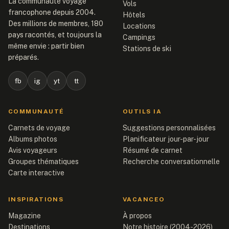
La communauté voyage
Vols
francophone depuis 2004.
Hôtels
Des millions de membres, 180
Locations
pays racontés, et toujours la
Campings
même envie : partir bien
Stations de ski
préparés.
fb
ig
yt
tt
COMMUNAUTÉ
OUTILS IA
Carnets de voyage
Suggestions personnalisées
Albums photos
Planificateur jour-par-jour
Avis voyageurs
Résumé de carnet
Groupes thématiques
Recherche conversationnelle
Carte interactive
INSPIRATIONS
VACANCEO
Magazine
À propos
Destinations
Notre histoire (2004-2026)