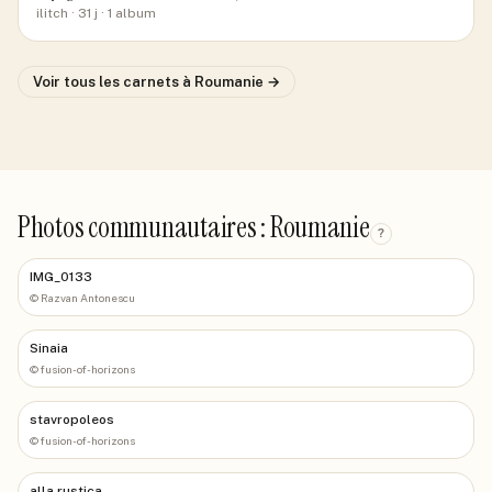
ilitch
· 31 j
· 1 album
Voir tous les carnets
à Roumanie
→
Photos communautaires : Roumanie
?
IMG_0133
©
Razvan Antonescu
Sinaia
©
fusion-of-horizons
stavropoleos
©
fusion-of-horizons
alla rustica