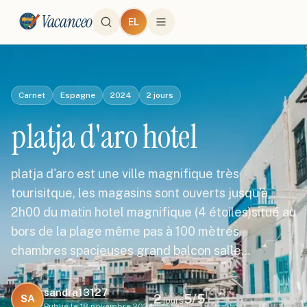
Vacanceo
EL
Carnet
Espagne
2024
2
jours
platja d'aro hotel
platja d'aro est une ville magnifique très
tourisitque, les magasins sont ouverts jusqu'à
2h00 du matin hotel magnifique (4 étoiles)situé au
bors de la plage même pas à 100 mètres
chambres spacieuses grand balcon salle…
sandra13127
2
5
/5
SA
jours
Publié le
18 novembre 2024