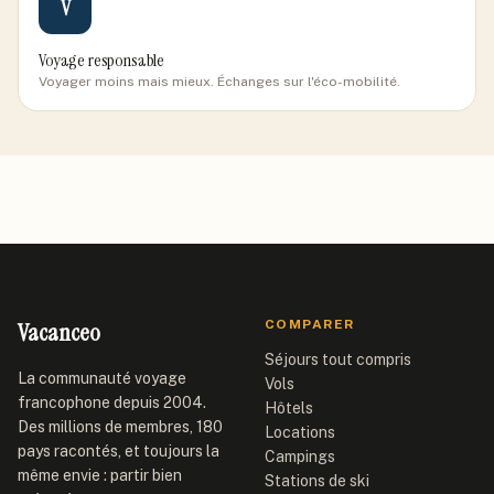
V
Voyage responsable
Voyager moins mais mieux. Échanges sur l'éco-mobilité.
Vacanceo
COMPARER
Séjours tout compris
La communauté voyage
Vols
francophone depuis 2004.
Hôtels
Des millions de membres, 180
Locations
pays racontés, et toujours la
Campings
même envie : partir bien
Stations de ski