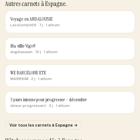
Autres carnets
à Espagne
.
Voyage en ANDALOUSIE
Lacolombe69
· 7 j
· 1 album
Ma villle Vigo!!
angelasaian
· 31 j
· 1 album
WE BARCELONE ETE
MARIEKIM
· 2 j
· 1 album
3 jours intense pour progresser - décembre
skieur-progressant
· 3 j
· 1 album
Voir tous les carnets
à Espagne
→