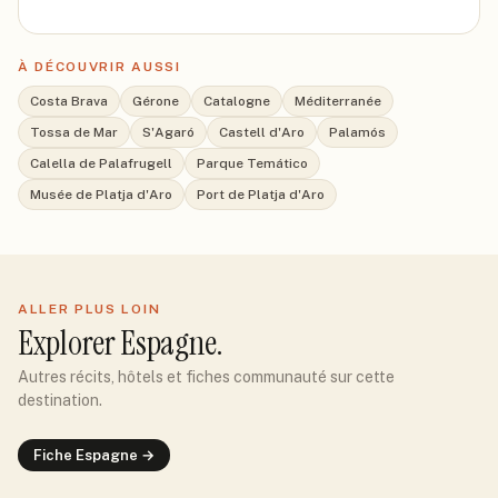
À DÉCOUVRIR AUSSI
Costa Brava
Gérone
Catalogne
Méditerranée
Tossa de Mar
S'Agaró
Castell d'Aro
Palamós
Calella de Palafrugell
Parque Temático
Musée de Platja d'Aro
Port de Platja d'Aro
ALLER PLUS LOIN
Explorer
Espagne
.
Autres récits, hôtels et fiches communauté sur cette
destination.
Fiche
Espagne
→