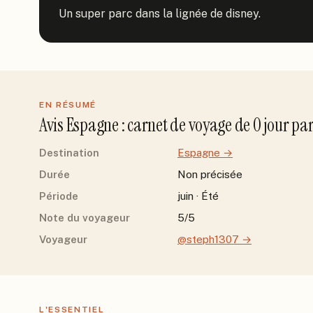
Un super parc dans la lignée de disney.
EN RÉSUMÉ
Avis
Espagne
: carnet de voyage de
0
jour
pa
Destination
Espagne
→
Durée
Non précisée
Période
juin · Été
Note du voyageur
5/5
Voyageur
@steph1307
→
L'ESSENTIEL