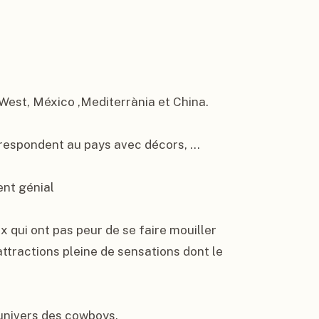
est, México ,Mediterrània et China.

espondent au pays avec décors, ...

nt génial

x qui ont pas peur de se faire mouiller 
attractions pleine de sensations dont le 
l'univers des cowboys.