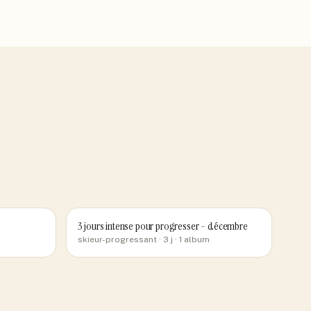
3 jours intense pour progresser - décembre
skieur-progressant
· 3 j
· 1 album