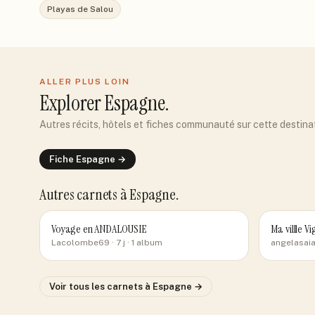
Playas de Salou
ALLER PLUS LOIN
Explorer
Espagne
.
Autres récits, hôtels et fiches communauté sur cette destina
Fiche
Espagne
→
Autres carnets
à Espagne
.
Voyage en ANDALOUSIE
Ma villle Vi
Lacolombe69
· 7 j
· 1 album
angelasai
Voir tous les carnets
à Espagne
→