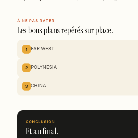
À NE PAS RATER
Les bons plans repérés sur place.
FAR WEST
1
POLYNESIA
2
CHINA
3
CONCLUSION
Et au final.