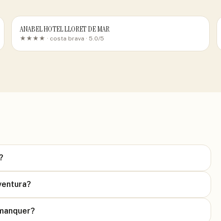
ANABEL HOTEL LLORET DE MAR
★★★★ ·
costa brava
· 5.0/5
?
ventura?
s manquer?