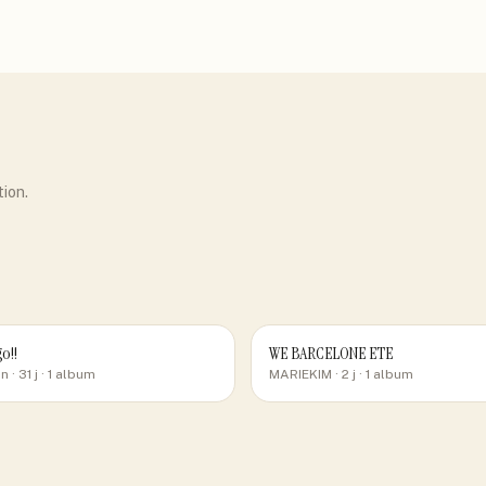
tion.
go!!
WE BARCELONE ETE
an
· 31 j
· 1 album
MARIEKIM
· 2 j
· 1 album