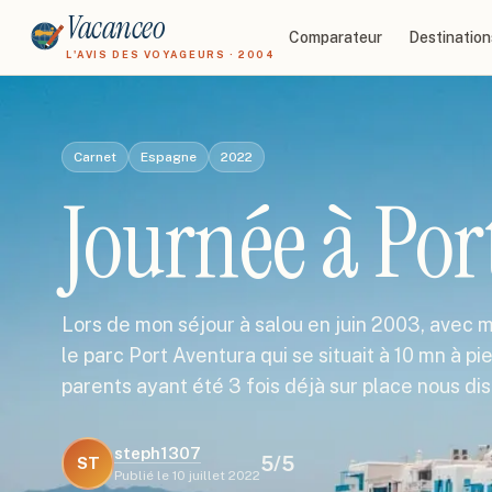
Vacanceo
Comparateur
Destination
L'AVIS DES VOYAGEURS · 2004
Carnet
Espagne
2022
Journée à Por
Lors de mon séjour à salou en juin 2003, avec 
le parc Port Aventura qui se situait à 10 mn à pi
parents ayant été 3 fois déjà sur place nous di
steph1307
5
/5
ST
Publié le
10 juillet 2022