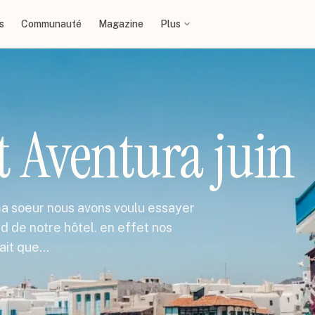
s
Communauté
Magazine
Plus
t Aventura juin
ma soeur nous avons voulu essayer
ed de notre hôtel. en effet nos
sait que…