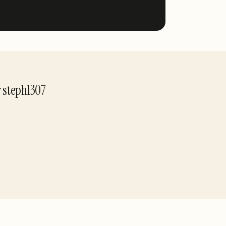
r
steph1307